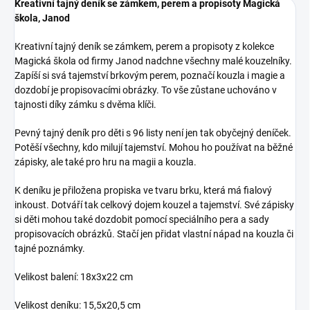
Kreativní tajný deník se zámkem, perem a propisoty Magická
škola, Janod
Kreativní tajný deník se zámkem, perem a propisoty z kolekce
Magická škola od firmy Janod nadchne všechny malé kouzelníky.
Zapíší si svá tajemství brkovým perem, poznačí kouzla i magie a
dozdobí je propisovacími obrázky. To vše zůstane uchováno v
tajnosti díky zámku s dvěma klíči.
Pevný tajný deník pro děti s 96 listy není jen tak obyčejný deníček.
Potěší všechny, kdo milují tajemství. Mohou ho používat na běžné
zápisky, ale také pro hru na magii a kouzla.
K deníku je přiložena propiska ve tvaru brku, která má fialový
inkoust. Dotváří tak celkový dojem kouzel a tajemství. Své zápisky
si děti mohou také dozdobit pomocí speciálního pera a sady
propisovacích obrázků. Stačí jen přidat vlastní nápad na kouzla či
tajné poznámky.
Velikost balení: 18x3x22 cm
Velikost deníku: 15,5x20,5 cm