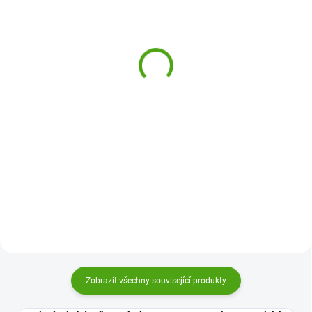
(1 KS)
(1 KS)
MiDeer Hedvábné
Djeco Tajný deník se
voskové pastely 12 ks
zámkem a neviditelným
písmem Kendra
229 Kč
290 Kč
Do košíku
Do košíku
12 kusů hedvábných voskových
pastelů od Mideer zajistí
Tajný deník Djeco se zámkem a
opravdový požitek z malování.
neviditelným písmem je správný
Syté barvy v mnoha odstínech
deník pro všechna dětská
pomohou vykouzlit dokonalé
tajemství, přání a touhy. Pište
obrázky.
cokoliv, uvidíte to jen vy!
Zobrazit všechny související produkty