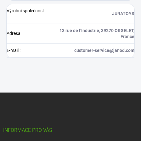
Výrobní společnost
JURATOYS
:
13 rue de l’Industrie, 39270 ORGELET,
Adresa
:
France
E-mail
:
customer-service@janod.com
Z
á
p
a
t
í
INFORMACE PRO VÁS