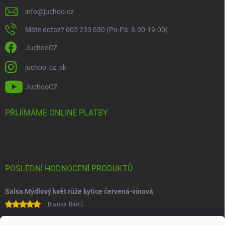
info
@
juchoo.cz
Máte dotaz? 605 233 630 (Po-Pá: 8.00-19.00)
JuchooCZ
juchoo_cz_sk
JuchooCZ
PŘIJÍMÁME ONLINE PLATBY
POSLEDNÍ HODNOCENÍ PRODUKTŮ
Salsa Mýdlový květ růže kytice červená-vínová
Blanka Bártů
Paní na telefonu velice ochotná