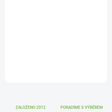
DORUČIT DO:
11. 8. 2026
MOŽNOSTI
DORUČENÍ
−
+
Přidat do košíku
Kreativní tajný deník se zámkem, perem a propisoty Magická škola
Janod nadchne všechny malé kouzelníky. Zapíší si tajemství i
magie a dozdobí obrázky.
DETAILNÍ INFORMACE
ZEPTAT SE
HLÍDAT
ZALOŽENO 2012
PORADÍME S VÝBĚREM