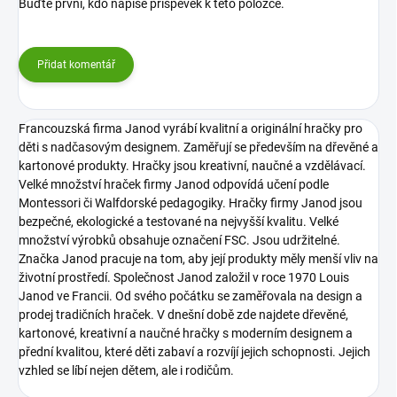
Buďte první, kdo napíše příspěvek k této položce.
Přidat komentář
Francouzská firma Janod vyrábí kvalitní a originální hračky pro
děti s nadčasovým designem. Zaměřují se především na dřevěné a
kartonové produkty. Hračky jsou kreativní, naučné a vzdělávací.
Velké množství hraček firmy Janod odpovídá učení podle
Montessori či Walfdorské pedagogiky. Hračky firmy Janod jsou
bezpečné, ekologické a testované na nejvyšší kvalitu. Velké
množství výrobků obsahuje označení FSC. Jsou udržitelné.
Značka Janod pracuje na tom, aby její produkty měly menší vliv na
životní prostředí. Společnost Janod založil v roce 1970 Louis
Janod ve Francii. Od svého počátku se zaměřovala na design a
prodej tradičních hraček. V dnešní době zde najdete dřevěné,
kartonové, kreativní a naučné hračky s moderním designem a
přední kvalitou, které děti zabaví a rozvíjí jejich schopnosti. Jejich
vzhled se líbí nejen dětem, ale i rodičům.