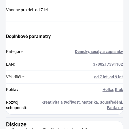
Vhodné pro děti od 7 let
Doplňkové parametry
Kategorie
:
Deníčky, sešity a zápisníky
EAN
:
3700217391102
Věk dítěte
:
od 7 let
,
od 9 let
Pohlaví
:
Holka
,
Kluk
Rozvoj
Kreativita a tvořivost
,
Motorika
,
Soustředění
,
schopností
:
Fantazie
Diskuze