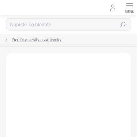
Přejít
na
obsah
Hledat
Deníčky, sešity a zápisníky
Podrobnosti hodnocení
Neohodnoceno
ZNAČKA:
JANOD