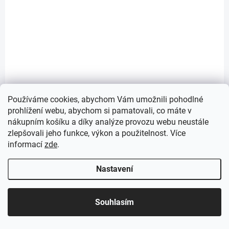
Používáme cookies, abychom Vám umožnili pohodlné
prohlížení webu, abychom si pamatovali, co máte v
nákupním košíku a díky analýze provozu webu neustále
zlepšovali jeho funkce, výkon a použitelnost. Více
informací
zde
.
SKLADEM
(1 KS)
Nastavení
Djeco Karetní hra Šťastné rodinky
210 Kč
Do košíku
Souhlasím
Karetní hra od firmy Djeco na principu kvarteta. Co se však stane,