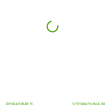
−
+
Kreativní mozaika
Princezny 
Pomocí mozaikových dílů si 
princezen a víl.
DETAILNÍ INFORMACE
PORADÍME S
VZORKOVNA B