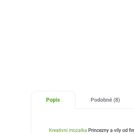
360 Kč
45
Do košíku
Kreativní mozaika Djeco Zvířátka
Podp
je výtvarná sada, která děti
Výt
podpoří v rozvoji fantazie a jemné
od D
motoriky. Pomocí samolepících
ves
třpytivých kamínků si vytvoří
lep
veselé obrázky.
kam
Popis
Podobné (8)
Kreativní mozaika
Princezny a víly od fi