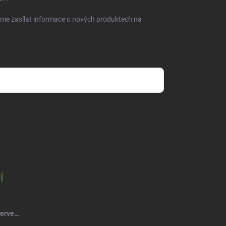
eme zasílat informace o nových produktech na
dmínkami ochrany osobních údajů
Í
Salsa Mýdlový květ růže kytice červená-vínová