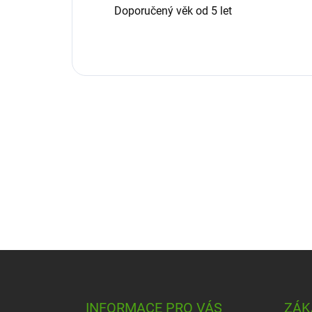
Doporučený věk od 5 let
Z
á
p
a
INFORMACE PRO VÁS
ZÁK