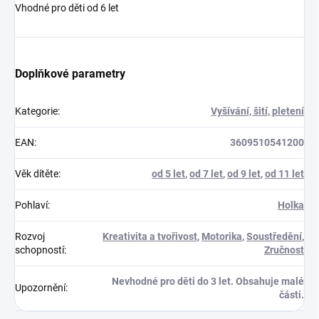
Vhodné pro děti od 6 let
Doplňkové parametry
Kategorie
:
Vyšívání, šití, pletení
EAN
:
3609510541200
Věk dítěte
:
od 5 let
,
od 7 let
,
od 9 let
,
od 11 let
Pohlaví
:
Holka
Rozvoj
Kreativita a tvořivost
,
Motorika
,
Soustředění
,
schopností
:
Zručnost
Nevhodné pro děti do 3 let. Obsahuje malé
Upozornění
:
části.