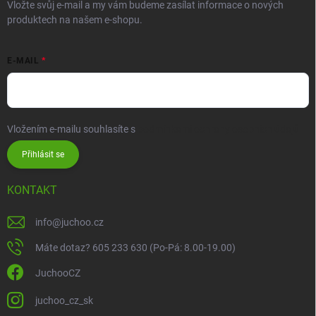
Vložte svůj e-mail a my vám budeme zasílat informace o nových
produktech na našem e-shopu.
E-MAIL
Vložením e-mailu souhlasíte s
podmínkami ochrany osobních údajů
Přihlásit se
KONTAKT
info
@
juchoo.cz
Máte dotaz? 605 233 630 (Po-Pá: 8.00-19.00)
JuchooCZ
juchoo_cz_sk