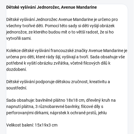
Dětské vyšívání Jednorožec, Avenue Mandarine
Dětské vyšívání Jednorožec Avenue Mandarine je určeno pro
všechny tvořivé děti. Pomocí této sady si děti vyšijí obrázek
jednorožce, ze kterého budou mít o to větší radost, že si ho
vytvořili sami.
Kolekce dětské vyšívání francouzské značky Avenue Mandarine je
určena pro děti, které rády šijí, vyšívají a tvoří. Sada obsahuje vše
potřebné k vyšití obrázku zvířátka, včetně filcových dílů k
dozdobení.
Dětské vyšívání podporuje dětskou zručnost, kreativitu a
soustřední.
Sada obsahuje: bavlněné plátno 18x18 cm, dřevěný kruh na
napnutí plátna, 3 různobarevné bavlnky, filcové díly s
perforovanými dírkami, náprstek k ochraně prstů, jehlu
Velikost balení: 15x19x3 cm