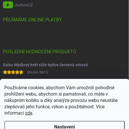
JuchooCZ
PŘIJÍMÁME ONLINE PLATBY
POSLEDNÍ HODNOCENÍ PRODUKTŮ
Salsa Mýdlový květ růže kytice červená-vínová
Blanka Bártů
Paní na telefonu velice ochotná
Používáme cookies, abychom Vám umožnili pohodlné
prohlížení webu, abychom si pamatovali, co máte v
nákupním košíku a díky analýze provozu webu neustále
zlepšovali jeho funkce, výkon a použitelnost. Více
informací
zde
.
Nastavení