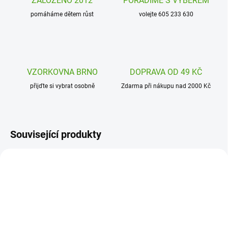
ZALOŽENO 2012
PORADÍME S VÝBĚREM
pomáháme dětem růst
volejte 605 233 630
VZORKOVNA BRNO
DOPRAVA OD 49 KČ
přijďte si vybrat osobně
Zdarma při nákupu nad 2000 Kč
Související produkty
AKCE
AVMKC139
AVMKC047
NÁŠ TIP