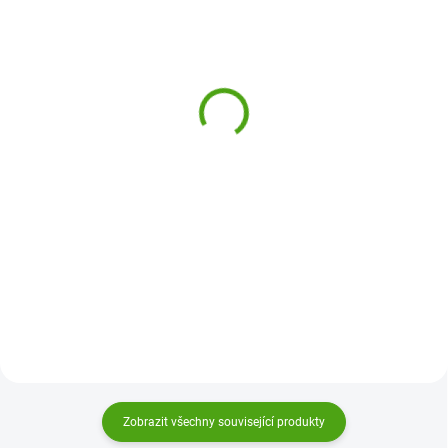
SKLADEM
SKLADEM
(2 KS)
(1 KS)
Avenue Mandarine
Avenue Mandarine
Dětské šití Dráček Aaron
Přívěsek k ušití liška
Elliott
465 Kč
229 Kč
Do košíku
Do košíku
Dětské šití dráček Aaron od
Avenue Mandarine je hračka k
Dětské šití liška Elliott Avenue
ušití, se kterou si děti bezpečným
Mandarine je přívěsek k ušití, se
a jednoduchým šitím vytvoří
kterým si děti bezpečným a
vlastního kamaráda.
jednoduchým šitím vytvoří
vlastního kamaráda.
Zobrazit všechny související produkty