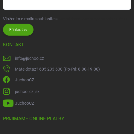
Vložením e-mailu souhlasíte s
podmínkami ochrany osobních údajů
Přihlásit se
KONTAKT
info
@
juchoo.cz
Máte dotaz? 605 233 630 (Po-Pá: 8.00-19.00)
JuchooCZ
juchoo_cz_sk
JuchooCZ
PŘIJÍMÁME ONLINE PLATBY