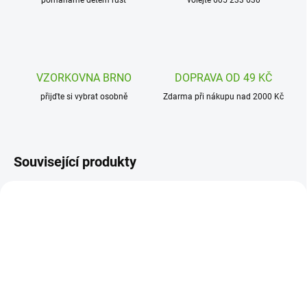
pomáháme dětem růst
volejte 605 233 630
VZORKOVNA BRNO
DOPRAVA OD 49 KČ
přijďte si vybrat osobně
Zdarma při nákupu nad 2000 Kč
Související produkty
AVMKC128
SSP20550
SKLADEM
SKLADEM