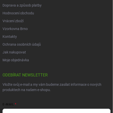
Doprava a způsob platby
Hodnocení obchodu
Vrácení zboží
Vzorkovna Brno
Kontakty
Ochrana osobních údajů
Jak nakupovat
Moje objednávka
ODEBÍRAT NEWSLETTER
Vložte svůj e-mail a my vám budeme zasílat informace o nových
produktech na našem e-shopu.
E-MAIL