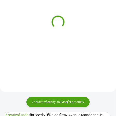
(1 KS)
(1 KS)
Avenue Mandarine
SentoSphere Kreativní
Dětské vyšívání -
sada Vyšívané obrázky
náramky k vyšití růžové
395 Kč
276 Kč
Do košíku
Do košíku
Kreativní sada Vyšívané obrázky
od Sentosphere je vhodná pro
Dětské vyšívání - náramky
všechny tvořivé děti. Vytvoří si
Avenue Mandarine jsou určeny
krásné obrázky a pomůže jim
pro tvořivé holčičky, které se rády
proniknout do tajů vyšívání a šití.
zdobí. Díky této sadě si vyšijí
vlastní krásné náramky.
Zobrazit všechny související produkty
Kreativní sada
šití Šperky liška od firmy Avenue Mandarine, je