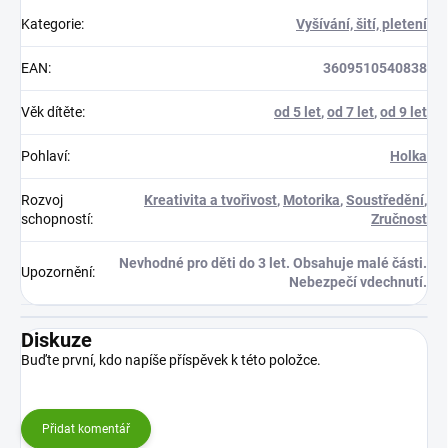
Kategorie
:
Vyšívání, šití, pletení
EAN
:
3609510540838
Věk dítěte
:
od 5 let
,
od 7 let
,
od 9 let
Pohlaví
:
Holka
Rozvoj
Kreativita a tvořivost
,
Motorika
,
Soustředění
,
schopností
:
Zručnost
Nevhodné pro děti do 3 let. Obsahuje malé části.
Upozornění
:
Nebezpečí vdechnutí.
Diskuze
Buďte první, kdo napíše příspěvek k této položce.
Přidat komentář