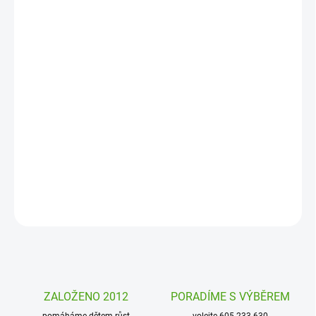
12. 8. 2026
MOŽNOSTI
DORUČENÍ
−
+
Přidat do košíku
Kreativní sada
šití pro děti Šperky liška od firmy Avenue
Mandarine je sada, kde si děti pomocí přiložených dílů ušijí a
vytvoří krásné ozdoby.
DETAILNÍ INFORMACE
ZEPTAT SE
HLÍDAT
ZALOŽENO 2012
PORADÍME S VÝBĚREM