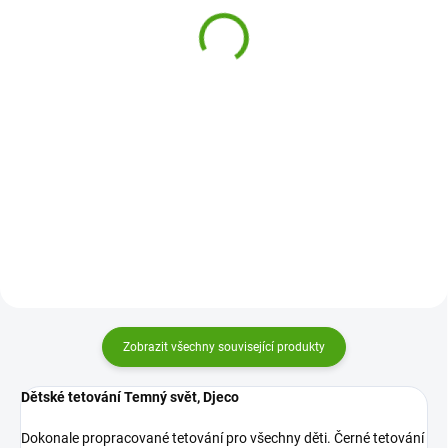
tetování - Girls Power
125 Kč
Mix
175 Kč
Do košíku
Do košíku
Dětské tetování Závodní auta od
firmy Djeco je dokonale
Dětské tetování Girls Power Mix
propracované tetování, které
TATTonMe je dočasné tetování s
udělá radost všem dětem od 3
vtipnými nápisy a veselými
let. Děti si s tetováním užijí svůj
obrázky. Zdravotně nezávadné
příběh plný fantazie -...
tetování vhodné pro menší i
velké!
Zobrazit všechny související produkty
Dětské tetování Temný svět, Djeco
Dokonale propracované tetování pro všechny děti. Černé tetování