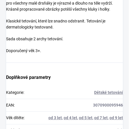
pro všechny malé drsňáky je výrazné a dlouho na těle vydrží.
Krásně propracované obrázky potěší všechny kluky i holky.
Klasické tetování, které lze snadno odstranit. Tetování je
dermatologicky testované.
Sada obsahuje 2 archy tetování.
Doporučený věk 3+.
Doplňkové parametry
Kategorie
:
Dětské tetování
EAN
:
3070900095946
Věk dítěte
:
od 3 let
,
od 4 let
,
od 5 let
,
od 7 let
,
od 9 let