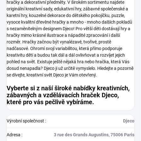
hračky a dekorativní předměty. V širokém sortimentu najdete
originální kreativní sady, edukativní hry, zábavné společenské a
karetní hry, kouzelné dekorace do dětského pokojíčku, puzzle,
vysoce kvalitní dřevěné hračky a mnoho - mnoho dalších pokladů
s nezaměnitelným designem Djeco!
Pro větší děti dostávají hry a
hračky mimo krásné ilustrace a nápadité zpracování i další
rozměr. Hračky začnou být vynalézavé, tvořivé, prostě
nadčasové. Ohromí svojí variabilitou, která přímo podporuje
kreativitu dětí a budou tak dál a dál ovlivňovat a rozvíjet jejich
pohled na svět.
Existuje ještě nějaká hra nebo hračka, která Vás
dosud nenapadla? Djeco ji už určitě vymyslelo. Hledejte a pozorně
se dívejte, kreativní svět Djeco je Vám otevřený.
Vyberte si z naší široké nabídky kreativních,
zábavných a vzdělávacích hraček Djeco,
které pro vás pečlivě vybíráme.
Výrobní společnost
:
Djeco
Adresa
:
3 rue des Grands Augustins, 75006 Paris