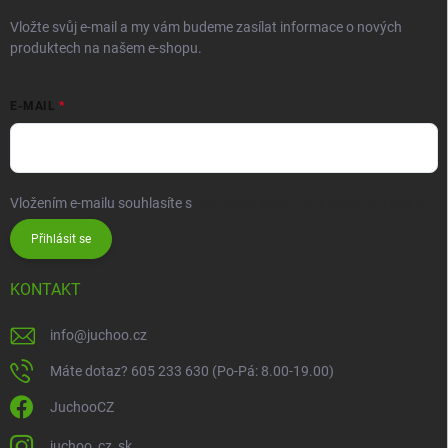
Vložte svůj e-mail a my vám budeme zasílat informace o nových
produktech na našem e-shopu.
E-MAIL
Vložením e-mailu souhlasíte s
podmínkami ochrany osobních údajů
Přihlásit se
KONTAKT
info
@
juchoo.cz
Máte dotaz? 605 233 630 (Po-Pá: 8.00-19.00)
JuchooCZ
juchoo_cz_sk