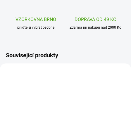
VZORKOVNA BRNO
DOPRAVA OD 49 KČ
přijďte si vybrat osobně
Zdarma při nákupu nad 2000 Kč
Související produkty
TMGIRLSPOWER
DJ09916
SKLADEM
MOMENTÁLNĚ NEDOSTUPNÉ
(1 KS)
Djeco Dětské tetování
TATTonMe Dočasné
Závodní auta