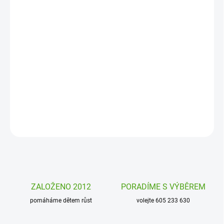
DORUČENÍ
−
+
Přidat do košíku
Dětské tetování Temný svět Djeco je originální a dokonale
propracované tetování pro všechny děti. Bezpečné a odstranitelné
tetování Djeco.
DETAILNÍ INFORMACE
ZEPTAT SE
HLÍDAT
ZALOŽENO 2012
PORADÍME S VÝBĚREM
pomáháme dětem růst
volejte 605 233 630