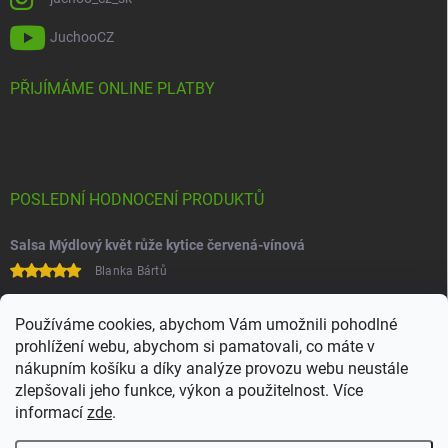
JuchooCZ
PŘIJÍMÁME ONLINE PLATBY
POSLEDNÍ HODNOCENÍ PRODUKTŮ
Salsa Mýdlový květ růže kytice červená-vínová
Blanka Bártů
Paní na telefonu velice ochotná
Používáme cookies, abychom Vám umožnili pohodlné
prohlížení webu, abychom si pamatovali, co máte v
nákupním košíku a díky analýze provozu webu neustále
zlepšovali jeho funkce, výkon a použitelnost. Více
informací
zde
.