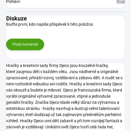
Pohlaví
:
Kluk
Diskuze
Buďte první, kdo napíše příspěvek k této položce.
Přidat komentář
Hračky a kreativní sady firmy Djeco jsou kouzelné hračky,
které zaujmou děti v každém věku. Jsou nádherně a originálně
zpracované, přináší rozvoj, vzdělávání a zábavu dětí. A nudit se s
nimi rozhodně nebudou ani rodiče. Hračky a kreativní sady Djeco
vás okouzlí a budete je milovat.
Djeco je francouzská firma, která
vyrábí originálně výtvarně zpracované, vtipné a jednoduše
geniální hračky. Značka Djeco klade velký důraz na výtvarnou a
estetickou stránku - hračky navrhují a ilustrují velmi talentovaní
výtvarníci, kteří dodávají už tak zajímavým předmětům perfektní
vzhled. Hračky Djeco umí děti zabavit a při tom rozvíjejí fantazii a
zároveň je vzdělávají.
Unikátní svět Djeco tvoří celá řada her,