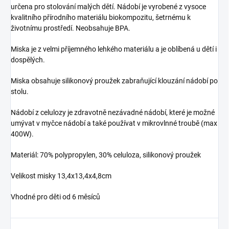
určena pro stolování malých dětí. Nádobí je vyrobené z vysoce
kvalitního přírodního materiálu biokompozitu, šetrnému k
životnímu prostředí. Neobsahuje BPA.
Miska je z velmi příjemného lehkého materiálu a je oblíbená u dětí i
dospělých.
Miska obsahuje silikonový proužek zabraňující klouzání nádobí po
stolu.
Nádobí z celulozy je zdravotně nezávadné nádobí, které je možné
umývat v myčce nádobí a také používat v mikrovlnné troubě (max
400W).
Materiál: 70% polypropylen, 30% celuloza, silikonový proužek
Velikost misky 13,4x13,4x4,8cm
Vhodné pro děti od 6 měsíců