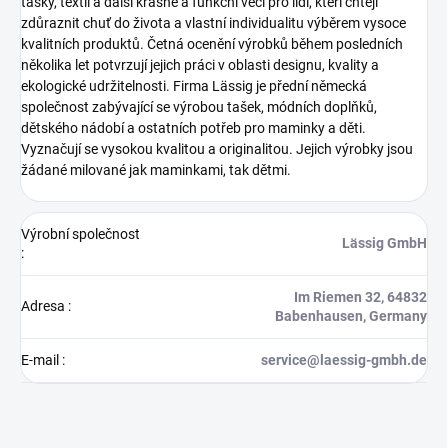
tašky, textil a další krásné a funkční věci pro lidi, kteří chtějí
zdůraznit chuť do života a vlastní individualitu výběrem vysoce
kvalitních produktů. Četná ocenění výrobků během posledních
několika let potvrzují jejich práci v oblasti designu, kvality a
ekologické udržitelnosti.
Firma Lässig je přední německá
společnost zabývající se výrobou tašek, módních doplňků,
dětského nádobí a ostatních potřeb pro maminky a děti.
Vyznačují se vysokou kvalitou a originalitou. Jejich výrobky jsou
žádané milované jak maminkami, tak dětmi.
Výrobní společnost
Lässig GmbH
:
Im Riemen 32, 64832
Adresa
:
Babenhausen, Germany
E-mail
:
service@laessig-gmbh.de