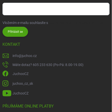
Vložením e-mailu souhlasíte s
podmínkami ochrany osobních údajů
Přihlásit se
KONTAKT
info
@
juchoo.cz
Máte dotaz? 605 233 630 (Po-Pá: 8.00-19.00)
JuchooCZ
juchoo_cz_sk
JuchooCZ
PŘIJÍMÁME ONLINE PLATBY