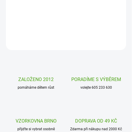
Dětská miska Little Mateys spicy orange Lässig je kvalitní nádobí
pro děti vyrobené za použití trvale udržitelných zdrojů. Krásně
malované obrázky pobaví.
DETAILNÍ INFORMACE
ZEPTAT SE
HLÍDAT
ZALOŽENO 2012
PORADÍME S VÝBĚREM
pomáháme dětem růst
volejte 605 233 630
VZORKOVNA BRNO
DOPRAVA OD 49 KČ
přijďte si vybrat osobně
Zdarma při nákupu nad 2000 Kč