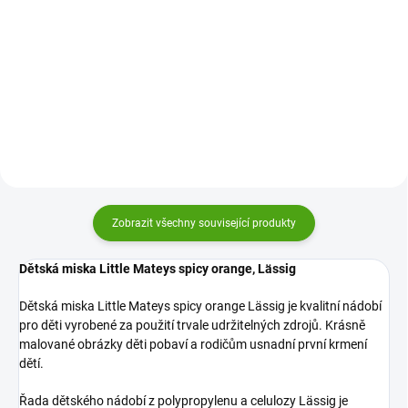
Melaminová protiskluzová miska
Melaminová miska pro děti Pony
pro děti zajíc Semmel Bunny od
Sue Jablíčko Sigikid udělá dětem
Sigikid je krásná a kvalitní.
radost při jídle a stolování bude
Udělejte vašemu dítěti radost s
zábava.
nádobím pro snadné stolování.
Zobrazit všechny související produkty
Dětská miska Little Mateys spicy orange, Lässig
Dětská miska Little Mateys spicy orange Lässig je kvalitní nádobí
pro děti vyrobené za použití trvale udržitelných zdrojů. Krásně
malované obrázky děti pobaví a rodičům usnadní první krmení
dětí.
Řada dětského nádobí z polypropylenu a celulozy Lässig je