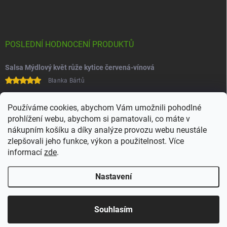
POSLEDNÍ HODNOCENÍ PRODUKTŮ
Salsa Mýdlový květ růže kytice červená-vínová
Blanka Bártů
Paní na telefonu velice ochotná
Používáme cookies, abychom Vám umožnili pohodlné
prohlížení webu, abychom si pamatovali, co máte v
nákupním košíku a díky analýze provozu webu neustále
zlepšovali jeho funkce, výkon a použitelnost. Více
informací
zde
.
Nastavení
Copyright 2026
Juchoo
. Všechna práva vyhrazena.
Upravit nastavení
cookies
Souhlasím
Vytvořil Shoptet