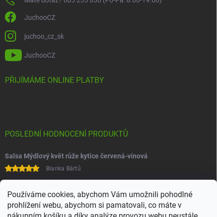
JuchooCZ
juchoo_cz_sk
JuchooCZ
PŘIJÍMÁME ONLINE PLATBY
POSLEDNÍ HODNOCENÍ PRODUKTŮ
Salsa Mýdlový květ růže kytice červená-vínová
Blanka Bártů
Paní na telefonu velice ochotná
Používáme cookies, abychom Vám umožnili pohodlné
prohlížení webu, abychom si pamatovali, co máte v
nákupním košíku a díky analýze provozu webu neustále