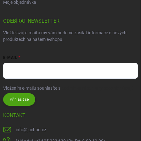
Moje objednávka
ODEBÍRAT NEWSLETTER
Vložte svůj e-mail a my vám budeme zasílat informace o nových
produktech na našem e-shopu.
E-MAIL
Vložením e-mailu souhlasíte s
podmínkami ochrany osobních údajů
Přihlásit se
KONTAKT
info
@
juchoo.cz
Máte dotaz? 605 233 630 (Po-Pá: 8.00-19.00)