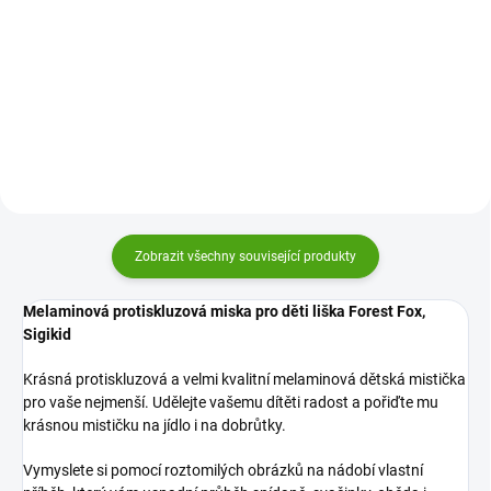
pro děti zajíc Dubbiduu Sigikid je
Melaminová protiskluzová miska
krásná a kvalitní mistička pro
pro děti z kolekce medvěd Wild
vaše nejmenší. Udělejte vašemu
and Berry bears Sigikid. Krásná a
dítěti radost.
velmi kvalitní melaminová
mistička pro vaše nejmenší.
Udělejte vašemu dítěti...
Zobrazit všechny související produkty
Melaminová protiskluzová miska pro děti liška Forest Fox,
Sigikid
Krásná protiskluzová a velmi kvalitní melaminová dětská mistička
pro vaše nejmenší. Udělejte vašemu dítěti radost a pořiďte mu
krásnou mističku na jídlo i na dobrůtky.
Vymyslete si pomocí roztomilých obrázků na nádobí vlastní