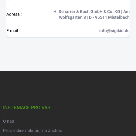
H. Scharrer & Koch GmbH & Co. KG | Am
Adresa
:
Wolfsgarten 8 | D - 95511 Mistelbach
E-mail
:
info@sigikid.de
Z
á
p
a
t
í
INFORMACE PRO VÁS
O nás
Proč rodiče nakupují na Juchoo