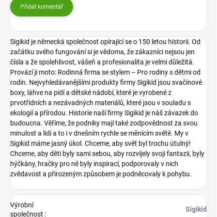
Přidat komentář
Sigikid je německá společnost opírající se o 150 letou historii. Od
začátku svého fungování si je vědoma, že zákazníci nejsou jen
čísla a že spolehlivost, vášeň a profesionalita je velmi důležitá.
Provází ji moto: Rodinná firma se stylem – Pro rodiny s dětmi od
rodin.
Nejvyhledávanějšími produkty firmy Sigikid jsou svačinové
boxy, láhve na pidí a dětské nádobí, které je vyrobené z
prvotřídních a nezávadných materiálů, které jsou v souladu s
ekologií a přírodou.
Historie naší firmy Sigikid je náš závazek do
budoucna. Věříme, že podniky mají také zodpovědnost za svou
minulost a lidi a to i v dnešním rychle se měnícím světě.
My v
Sigikid máme jasný úkol. Chceme, aby svět byl trochu útulný!
Chceme, aby děti byly sami sebou, aby rozvíjely svoji fantazii, byly
hýčkány, hračky pro ně byly inspirací, podporovaly v nich
zvědavost a přirozeným způsobem je podněcovaly k pohybu.
Výrobní
Sigikid
společnost
: