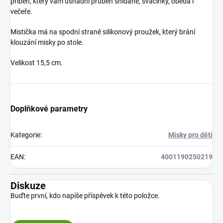
příběh, který vám usnadní průběh snídaně, svačinky, oběda i
večeře.
Mistička má na spodní straně silikonový proužek, který brání
klouzání misky po stole.
Velikost 15,5 cm.
Doplňkové parametry
Kategorie
:
Misky pro děti
EAN
:
4001190250219
Diskuze
Buďte první, kdo napíše příspěvek k této položce.