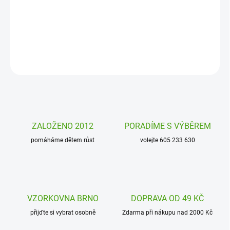
Melaminová protiskluzová miska pro děti liška Forest Fox Sigikid.
Krásná a kvalitní melaminová mistička pro vaše nejmenší. Udělejte
vašemu dítěti radost.
DETAILNÍ INFORMACE
ZEPTAT SE
HLÍDAT
ZALOŽENO 2012
PORADÍME S VÝBĚREM
pomáháme dětem růst
volejte 605 233 630
VZORKOVNA BRNO
DOPRAVA OD 49 KČ
přijďte si vybrat osobně
Zdarma při nákupu nad 2000 Kč