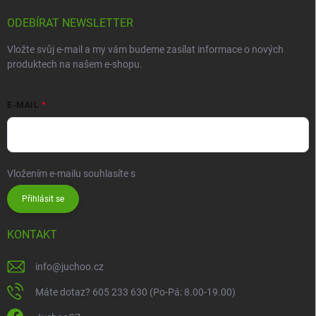
ODEBÍRAT NEWSLETTER
Vložte svůj e-mail a my vám budeme zasílat informace o nových
produktech na našem e-shopu.
E-MAIL
Vložením e-mailu souhlasíte s
podmínkami ochrany osobních údajů
Přihlásit se
KONTAKT
info
@
juchoo.cz
Máte dotaz? 605 233 630 (Po-Pá: 8.00-19.00)