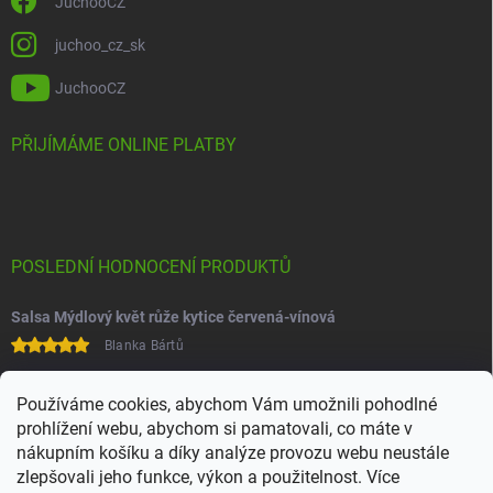
JuchooCZ
juchoo_cz_sk
JuchooCZ
PŘIJÍMÁME ONLINE PLATBY
POSLEDNÍ HODNOCENÍ PRODUKTŮ
Salsa Mýdlový květ růže kytice červená-vínová
Blanka Bártů
Paní na telefonu velice ochotná
Používáme cookies, abychom Vám umožnili pohodlné
prohlížení webu, abychom si pamatovali, co máte v
nákupním košíku a díky analýze provozu webu neustále
zlepšovali jeho funkce, výkon a použitelnost. Více