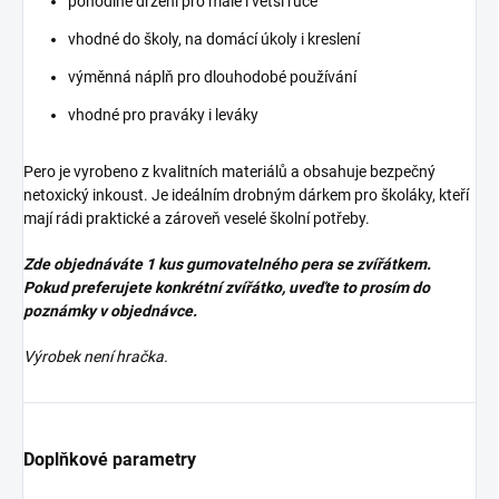
pohodlné držení pro malé i větší ruce
vhodné do školy, na domácí úkoly i kreslení
výměnná náplň pro dlouhodobé používání
vhodné pro praváky i leváky
Pero je vyrobeno z kvalitních materiálů a obsahuje bezpečný
netoxický inkoust. Je ideálním drobným dárkem pro školáky, kteří
mají rádi praktické a zároveň veselé školní potřeby.
Zde objednáváte 1 kus gumovatelného pera se zvířátkem.
Pokud preferujete konkrétní zvířátko, uveďte to prosím do
poznámky v objednávce.
Výrobek není hračka.
Doplňkové parametry