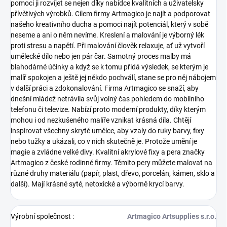
pomoci ji rozvíjet se nejen díky nabídce kvalitních a uživatelsky
přívětivých výrobků.
Cílem firmy Artmagico je najít a podporovat
našeho kreativního ducha a pomoci najít potenciál, který v sobě
neseme a ani o něm nevíme. Kreslení a malování je výborný lék
proti stresu a napětí. Při malování člověk relaxuje, ať už vytvoří
umělecké dílo nebo jen pár čar. Samotný proces malby má
blahodárné účinky a když se k tomu přidá výsledek, se kterým je
malíř spokojen a ještě jej někdo pochválí, stane se pro něj nábojem
v další práci a zdokonalování.
Firma Artmagico se snaží, aby
dnešní mládež netrávila svůj volný čas pohledem do mobilního
telefonu či televize. Nabízí proto moderní produkty, díky kterým
mohou i od nezkušeného malíře vznikat krásná díla. Chtějí
inspirovat všechny skryté umělce, aby vzaly do ruky barvy, fixy
nebo tužky a ukázali, co v nich skutečně je. Protože umění je
magie a zvládne velké divy.
Kvalitní akrylové fixy a pera značky
Artmagico z české rodinné firmy. Těmito pery můžete malovat na
různé druhy materiálu (papír, plast, dřevo, porcelán, kámen, sklo a
další). Mají krásné syté, netoxické a výborně krycí barvy.
Výrobní společnost
:
Artmagico Artsupplies s.r.o.