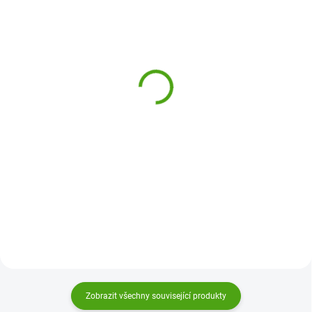
SKLADEM
SKLADEM
(1 KS)
(2 KS)
Djeco Magické pero s
Djeco Magické pero s
neviditelným inkoustem
neviditelným inkoustem
Caroline
Camille
110 Kč
110 Kč
Do košíku
Do košíku
Magické pero Djeco je tajné pero
Magické pero Djeco je tajné pero
s neviditelným inkoustem. Komu
s neviditelným inkoustem. Komu
dáš zprávu přečíst?
dáš zprávu přečíst?
Zobrazit všechny související produkty