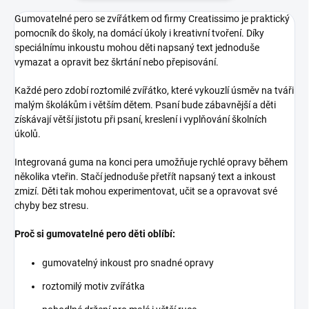
Gumovatelné pero se zvířátkem od firmy Creatissimo je praktický
pomocník do školy, na domácí úkoly i kreativní tvoření. Díky
speciálnímu inkoustu mohou děti napsaný text jednoduše
vymazat a opravit bez škrtání nebo přepisování.
Každé pero zdobí roztomilé zvířátko, které vykouzlí úsměv na tváři
malým školákům i větším dětem. Psaní bude zábavnější a děti
získávají větší jistotu při psaní, kreslení i vyplňování školních
úkolů.
Integrovaná guma na konci pera umožňuje rychlé opravy během
několika vteřin. Stačí jednoduše přetřít napsaný text a inkoust
zmizí. Děti tak mohou experimentovat, učit se a opravovat své
chyby bez stresu.
Proč si gumovatelné pero děti oblíbí:
gumovatelný inkoust pro snadné opravy
roztomilý motiv zvířátka