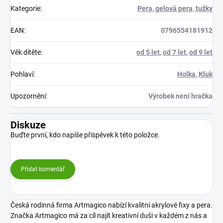
Kategorie
:
Pera, gelová pera, tužky
EAN
:
0796554181912
Věk dítěte
:
od 5 let
,
od 7 let
,
od 9 let
Pohlaví
:
Holka
,
Kluk
Upozornění
:
Výrobek není hračka
Diskuze
Buďte první, kdo napíše příspěvek k této položce.
Přidat komentář
Česká rodinná firma Artmagico nabízí kvalitní akrylové fixy a pera.
Značka Artmagico má za cíl najít kreativní duši v každém z nás a