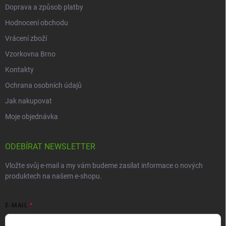
Doprava a způsob platby
Hodnocení obchodu
Vrácení zboží
Vzorkovna Brno
Kontakty
Ochrana osobních údajů
Jak nakupovat
Moje objednávka
ODEBÍRAT NEWSLETTER
Vložte svůj e-mail a my vám budeme zasílat informace o nových
produktech na našem e-shopu.
E-MAIL