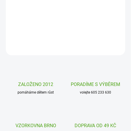
Uklízení je zábava! Nevěříte? Stačí mít jen ten správný úložný box.
Zkuste to s úložným boxem - bednou na hračky od firmy 3 Sprouts
s motivem veselých zvířátek.
DETAILNÍ INFORMACE
ZEPTAT SE
HLÍDAT
ZALOŽENO 2012
PORADÍME S VÝBĚREM
pomáháme dětem růst
volejte 605 233 630
VZORKOVNA BRNO
DOPRAVA OD 49 KČ