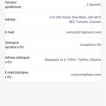
Výrobní
3 Sprouts
společnost
:
215-385 Silver Star Blvd., ON, M1V
Adresa
:
0E3, Toronto, Canada
E-mail
:
contact@3sprouts.com
Zástupce
Complizon OÜ
výrobce v EU
:
Adresa zástupce
Sepapaja tn 6, 15551, Tallinn, Estonia
v EU
:
E-mail zástupce
eu@complizon.com
v EU
: