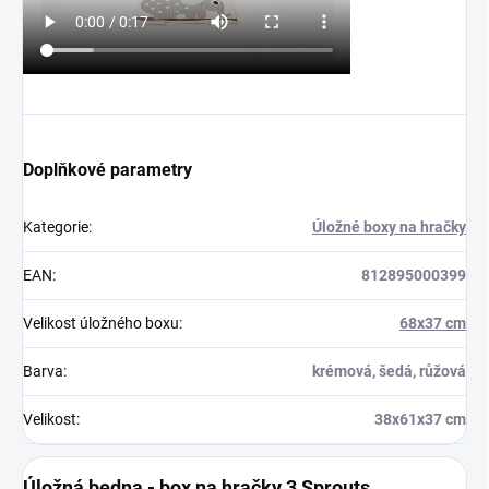
Doplňkové parametry
Kategorie
:
Úložné boxy na hračky
EAN
:
812895000399
Velikost úložného boxu
:
68x37 cm
Barva
:
krémová, šedá, růžová
Velikost
:
38x61x37 cm
Úložná bedna - box na hračky 3 Sprouts