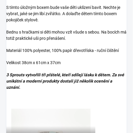
S tímto úložným boxem bude vaše děti uklízení bavit. Nechte je
vybrat, jaké se jim líbí zvířátko. A dolaďte dětem tímto boxem
pokojíček stylově.
Bednu s hračkami si děti mohou vzít všude s sebou. Na bocích má
totiž praktické uši pro přenášení.
Materiál 100% polyester, 100% papír dřevotříska - ruční čištění
Velikost 38cm x 61cm x 37cm
3 Sprouts vytvořili tři přátelé, kteří sdílejí lásku k dětem. Za své
unikátní a moderní produkty dostali již několik ocenění a
uznání.