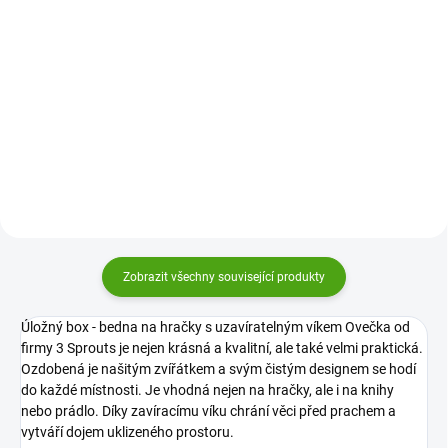
Uklízení je zábava! Nevěříte?
Uklízení je zábava! Nevěříte?
Stačí mít jen ten správný úložný
Stačí mít jen ten správný úložný
box. Zkuste to s úložným boxem
box. Zkuste to s úložným boxem
3 Sprouts s motivem veselých
3 Sprouts s motivem veselých
zvířátek.
zvířátek.
Zobrazit všechny související produkty
Úložný box - bedna na hračky s uzavíratelným víkem Ovečka od
firmy 3 Sprouts je nejen krásná a kvalitní, ale také velmi praktická.
Ozdobená je našitým zvířátkem a svým čistým designem se hodí
do každé místnosti. Je vhodná nejen na hračky, ale i na knihy
nebo prádlo. Díky zavíracímu víku chrání věci před prachem a
vytváří dojem uklizeného prostoru.