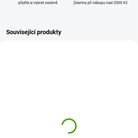
přijďte si vybrat osobně
Zdarma při nákupu nad 2000 Kč
Související produkty
107-002-013
107-002-021
SKLADEM
SKLADEM
(1 KS)
(1 KS)
3 Sprouts Úložný box na
3 Sprouts Úložný box na
hračky Sova
hračky Lama
579 Kč
579 Kč
Do košíku
Do košíku