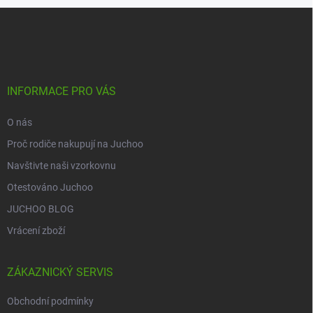
Z
á
p
a
t
í
INFORMACE PRO VÁS
O nás
Proč rodiče nakupují na Juchoo
Navštivte naši vzorkovnu
Otestováno Juchoo
JUCHOO BLOG
Vrácení zboží
ZÁKAZNICKÝ SERVIS
Obchodní podmínky