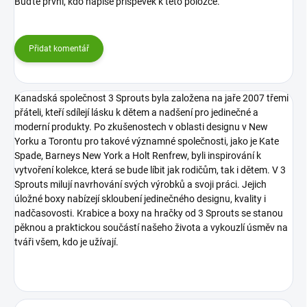
Buďte první, kdo napíše příspěvek k této položce.
Přidat komentář
Kanadská společnost 3 Sprouts byla založena na jaře 2007 třemi
přáteli, kteří sdílejí lásku k dětem a nadšení pro jedinečné a
moderní produkty. Po zkušenostech v oblasti designu v New
Yorku a Torontu pro takové významné společnosti, jako je Kate
Spade, Barneys New York a Holt Renfrew, byli inspirování k
vytvoření kolekce, která se bude líbit jak rodičům, tak i dětem. V 3
Sprouts milují navrhování svých výrobků a svoji práci. Jejich
úložné boxy nabízejí skloubení jedinečného designu, kvality i
nadčasovosti. Krabice a boxy na hračky od 3 Sprouts se stanou
pěknou a praktickou součástí našeho života a vykouzlí úsměv na
tváři všem, kdo je užívají.