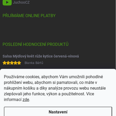
JuchooCZ
PŘIJÍMÁME ONLINE PLATBY
POSLEDNÍ HODNOCENÍ PRODUKTŮ
Salsa Mýdlový květ růže kytice červená-vínová
Blanka Bártů
Paní na telefonu velice ochotná
Používáme cookies, abychom Vám umožnili pohodlné
prohlížení webu, abychom si pamatovali, co máte v
nákupním košíku a díky analýze provozu webu neustále
zlepšovali jeho funkce, výkon a použitelnost. Více
informací
zde
.
Nastavení