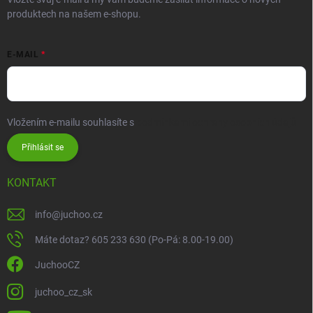
produktech na našem e-shopu.
E-MAIL
Vložením e-mailu souhlasíte s
podmínkami ochrany osobních údajů
Přihlásit se
KONTAKT
info
@
juchoo.cz
Máte dotaz? 605 233 630 (Po-Pá: 8.00-19.00)
JuchooCZ
juchoo_cz_sk