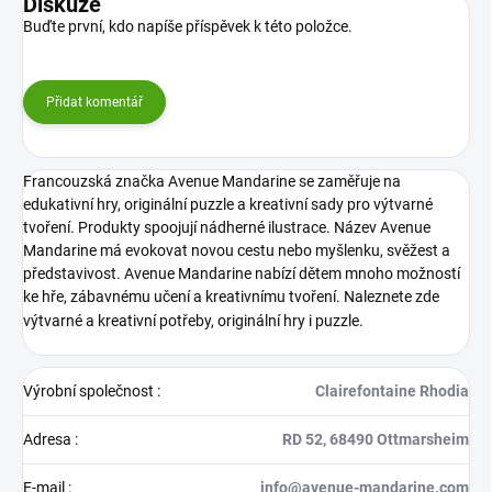
Diskuze
Buďte první, kdo napíše příspěvek k této položce.
Přidat komentář
Francouzská značka Avenue Mandarine se zaměřuje na
edukativní hry, originální puzzle a kreativní sady pro výtvarné
tvoření. Produkty spoojují nádherné ilustrace. Název Avenue
Mandarine má evokovat novou cestu nebo myšlenku, svěžest a
představivost. Avenue Mandarine nabízí dětem mnoho možností
ke hře, zábavnému učení a kreativnímu tvoření. Naleznete zde
výtvarné a kreativní potřeby, originální hry i puzzle.
Výrobní společnost
:
Clairefontaine Rhodia
Adresa
:
RD 52, 68490 Ottmarsheim
E-mail
:
info@avenue-mandarine.com