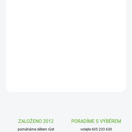
10. 8. 2026
MOŽNOSTI
DORUČENÍ
−
+
Přidat do košíku
Umělecké omalovánky Avenue Mandarine obsahují nejlepší
ilustrace francouzské výtvarnice Emmanuelle Colin. Nadchnou
starší holčičky, slečny i maminky.
DETAILNÍ INFORMACE
ZEPTAT SE
HLÍDAT
ZALOŽENO 2012
PORADÍME S VÝBĚREM
pomáháme dětem růst
volejte 605 233 630