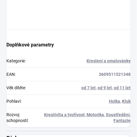
Doplňkové parametry
Kategorie
:
Kreslení a omalovánky
EAN
:
3609511521348
Věk dítěte
:
od 7 let
,
od 9 let
,
od 11 let
Pohlaví
:
Holka
,
Kluk
Rozvoj
Kreativita a tvořivost
,
Motorika
,
Soustředění
,
schopností
:
Fantazie