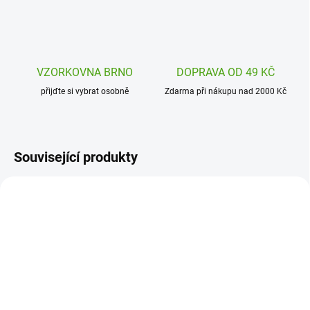
VZORKOVNA BRNO
DOPRAVA OD 49 KČ
přijďte si vybrat osobně
Zdarma při nákupu nad 2000 Kč
Související produkty
AVMGY074
J07965
SKLADEM
SKLADEM
(1 KS)
(1 KS)