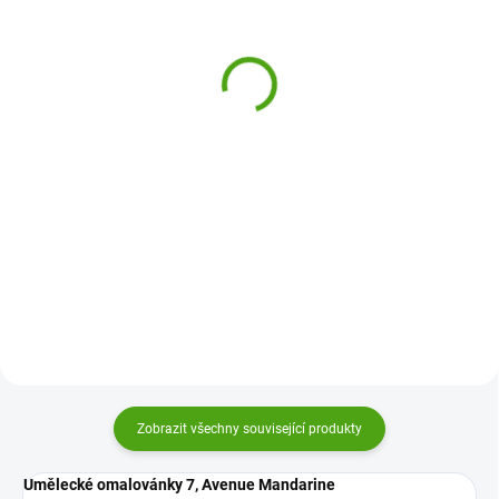
Avenue Mandarine
Janod Kreativní sada
Omalovánky se
Malování vodovými
samolepkami Kočky
barvami - Zahrada
178 Kč
399 Kč
Do košíku
Do košíku
Omalovánky se samolepkami
Kreativní sada Malování
firmy Avenue Mandarine budou
vodovými barvami od firmy
super zábavou pro všechny děti.
Janod zabaví všechny tvořivé
Perforované omalovánky, ze
děti. Vytvořte pomocí barev a
kterých vzniknou malá umělecká
štětce opravdové umělecké dílo.
díla.
Zobrazit všechny související produkty
Umělecké omalovánky 7, Avenue Mandarine