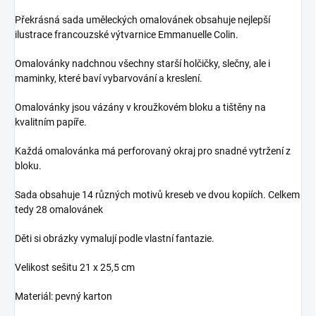
Překrásná sada uměleckých omalovánek obsahuje nejlepší
ilustrace francouzské výtvarnice Emmanuelle Colin.
Omalovánky nadchnou všechny starší holčičky, slečny, ale i
maminky, které baví vybarvování a kreslení.
Omalovánky jsou vázány v kroužkovém bloku a tištěny na
kvalitním papíře.
Každá omalovánka má perforovaný okraj pro snadné vytržení z
bloku.
Sada obsahuje 14 různých motivů kreseb ve dvou kopiích. Celkem
tedy 28 omalovánek
Děti si obrázky vymalují podle vlastní fantazie.
Velikost sešitu 21 x 25,5 cm
Materiál: pevný karton