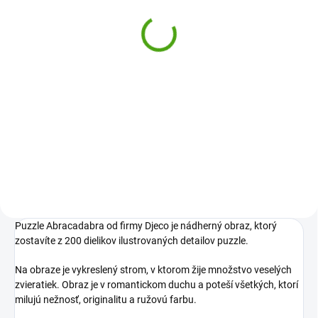
Djeco Puzzle Pohádkový
les
18,97 €
Do košíka
Milujete puzzle a poetické
obrazy? 200 dielikov puzzle od
firmy Djeco si získa vaše srdce.
Rozprávkový les je plný kúzelných
jednorožcov, zajačikov a ďalších
zvieratiek....
Puzzle Abracadabra od firmy Djeco je nádherný obraz, ktorý
zostavíte z 200 dielikov ilustrovaných detailov puzzle.
Na obraze je vykreslený strom, v ktorom žije množstvo veselých
zvieratiek. Obraz je v romantickom duchu a poteší všetkých, ktorí
milujú nežnosť, originalitu a ružovú farbu.