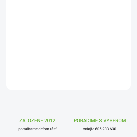
DORUČENIA
−
+
Pridať do košíka
Nežne ružový, romantický a pritom veselý. To je obraz zložený z
200 dielikov puzzle pre deti od firmy Djeco. Strom plný zvieratiek
zaujme deti aj dospelých. Tieto nádherné puzzle budú po
poskladaní krásnym doplnkom do interiéru.
DETAILNÉ INFORMÁCIE
OPÝTAŤ SA
STRÁŽIŤ
ZALOŽENÉ 2012
PORADÍME S VÝBEROM
pomáhame deťom rásť
volajte 605 233 630