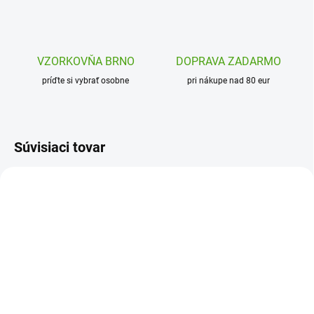
VZORKOVŇA BRNO
DOPRAVA ZADARMO
príďte si vybrať osobne
pri nákupe nad 80 eur
Súvisiaci tovar
DJ07684
SKLADOM
(1 KS)