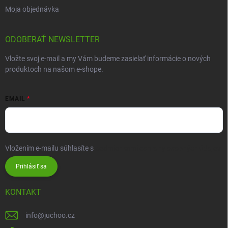
Moja objednávka
ODOBERAŤ NEWSLETTER
Vložte svoj e-mail a my Vám budeme zasielať informácie o nových
produktoch na našom e-shope.
EMAIL
Vložením e-mailu súhlasíte s
podmienkami ochrany osobných údajov
Prihlásiť sa
KONTAKT
info
@
juchoo.cz