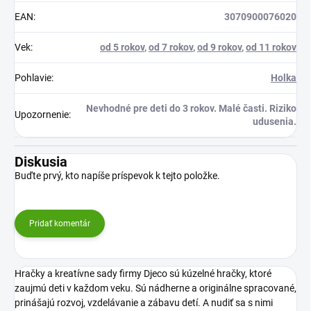
EAN
:
3070900076020
Vek
:
od 5 rokov
,
od 7 rokov
,
od 9 rokov
,
od 11 rokov
Pohlavie
:
Holka
Nevhodné pre deti do 3 rokov. Malé časti. Riziko
Upozornenie
:
udusenia.
Diskusia
Buďte prvý, kto napíše príspevok k tejto položke.
Pridať komentár
Hračky a kreatívne sady firmy Djeco sú kúzelné hračky, ktoré
zaujmú deti v každom veku. Sú nádherne a originálne spracované,
prinášajú rozvoj, vzdelávanie a zábavu detí. A nudiť sa s nimi