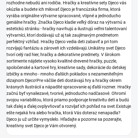
rozhodne nebudú ani rodičia. Hračky a kreatívne sety Djeco vás
okúzlia a budete ich milovať.Djeco je francúzska firma, ktorá
vyrába originálne výtvarne spracované, vtipné a jednoducho
geniálne hračky. Značka Djeco kladie veľký dôraz na výtvarnú a
estetickú stránku - hračky navrhujú a ilustrujú veľmi talentovaní
výtvarníci, ktorí dodávajú už aj tak zaujímavým predmetom
perfektný vzhľad. Hračky Djeco vedia deti zabaviť a pri tom
rozvíjajú fantáziu a zároveň ich vzdelávajú.Unikátny svet Djeco
tvorí celý rad hier, hračky a dekoratívne predmety. V širokom
sortimente nájdete vysoko kvalitné drevené hračky, puzzle,
spoločenské a kartové hry, kreatívne sady, dekorácie do detskej
izbičky a mnoho - mnoho ďalších pokladov s nezameniteľným
dizajnom Djeco!Pre väčšie deti dostávajú hry a hračky okrem
krásnych ilustrácií a nápadité spracovanie aj ďalší rozmer. Hračky
začnú byť vynaliezavé, tvorivé, jednoducho nadčasové. Ohromí
svojou variabilitou, ktorá priamo podporuje kreativitu detí a budú
tak ďalej a ďalej ovplyvňovať a rozvíjať ich pohľad na svet.Existuje
ešte nejaká hra alebo hračka, ktorá Vás doteraz nenapadla?
Djeco ju už určite vymyslelo. Hľadajte a pozorne sa pozerajte,
kreatívny svet Djeco je Vám otvorený.