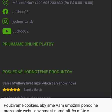
Máte otázku? +420 605 233 630 (Po-Pá 8.00-18.00)
JuchooCZ
juchoo_cz_sk
JuchooCZ
PRIJÍMAME ONLINE PLATBY
POSLEDNÉ HODNOTENIE PRODUKTOV
Salsa Mydlový kvet ruže kytica červeno-vínová
Blanka Bártů
Paní na telefonu velice ochotná
Používame cookies, aby sme Vám umožnili pohodlné
prezeranie webu, aby sme si pamätali, čo máte v