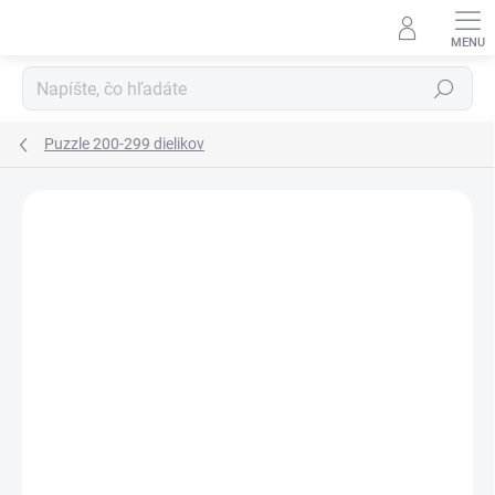
Prejsť
na
obsah
Hľadať
Puzzle 200-299 dielikov
Podrobnosti hodnotenia
Neohodnotené
ZNAČKA:
DJECO