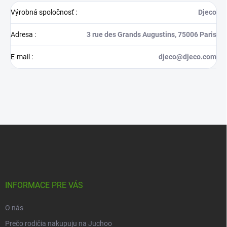
Výrobná spoločnosť
:
Djeco
Adresa
:
3 rue des Grands Augustins, 75006 Paris
E-mail
:
djeco@djeco.com
Z
á
p
ä
t
i
INFORMACE PRE VÁS
e
O nás
Prečo rodičia nakupuju na Juchoo