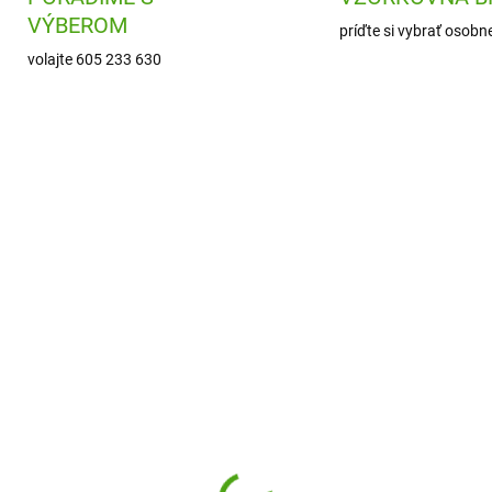
VÝBEROM
príďte si vybrať osobn
volajte 605 233 630
L3030587
H130671
SKLADOM
SKL
(2 KS)
(
arning Resources Hra
Haba Náučná
sčítanie a odčítanie
spoločenská hra Pio