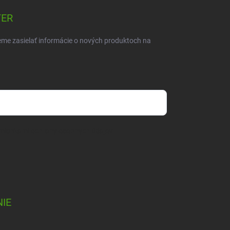
TER
eme zasielať informácie o nových produktoch na
mienkami ochrany osobných údajov
IE