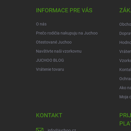
p
ä
INFORMACE PRE VÁS
ZÁK
t
i
O nás
Obcho
e
Prečo rodičia nakupuju na Juchoo
Doprav
Otestované Juchoo
Hodno
Navštivte naši vzorkovnu
Vráten
JUCHOO BLOG
Vzork
Vrátenie tovaru
Konta
Ochra
Ako n
Moja 
KONTAKT
PRI
PLA
info
@
juchoo.cz