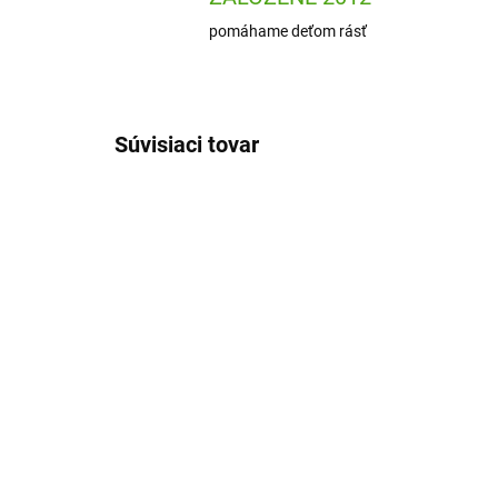
pomáhame deťom rásť
Súvisiaci tovar
DJ08354
SKLADOM
(3 KS)
Djeco Vzdelávacie hra
Le
Eduludo Topologix
na 