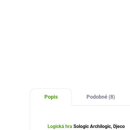
Ma
20,21 €
28
Do košíka
Eduludo Topologix Djeco je
vzdelávacia hra pre deti na
Hra 
zlepšenie priestorovej
Mat
predstavivosti. Je zvieratko na,
Res
pod, alebo vo vnútri? Učte deti
mat
zábavne a hravo.
Deti
spr
Popis
Podobné (8)
Logická hra
Sologic Archilogic, Djeco