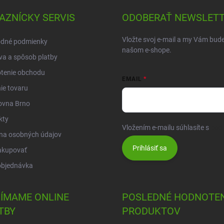
AZNÍCKY SERVIS
ODOBERAŤ NEWSLET
Vložte svoj e-mail a my Vám bud
dné podmienky
našom e-shope.
a a spôsob platby
tenie obchodu
EMAIL
ie tovaru
ovna Brno
kty
Vložením e-mailu súhlasíte s
pod
na osobných údajov
Prihlásiť sa
akupovať
objednávka
JÍMAME ONLINE
POSLEDNÉ HODNOTEN
TBY
PRODUKTOV