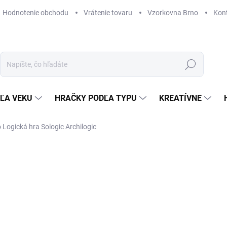
Hodnotenie obchodu
Vrátenie tovaru
Vzorkovna Brno
Kon
Hľadať
ĽA VEKU
HRAČKY PODĽA TYPU
KREATÍVNE
 Logická hra Sologic Archilogic
ZNAČKA:
DJECO
17,74 €
Jednotková
SKLADOM
(1 KS)
cena:
MÔŽEME DORUČIŤ DO:
11. 8. 