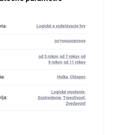
ria
:
Logické a vzdelávacie hry
3070900085909
od 5 rokov
,
od 7 rokov
,
od
9 rokov
,
od 11 rokov
ie
:
Holka
,
Chlapec
Logické myslenie
,
íja
:
Sústredenie
,
Trpezlivosť
,
Zvedavosť