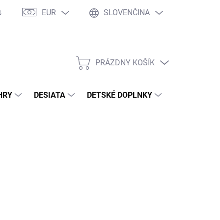
EUR
SLOVENČINA
takty
Ochrana osobných údajov
Ako nakupovať
Moja objed
PRÁZDNY KOŠÍK
NÁKUPNÝ
KOŠÍK
HRY
DESIATA
DETSKÉ DOPLNKY
PRE DOSPEL
2026
MOŽNOSTI DORUČENIA