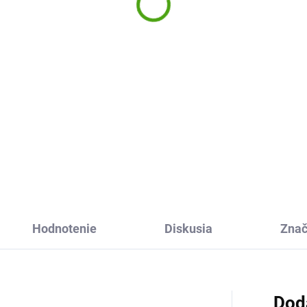
thswatters™
Poštový holub
,83 €
15,63 €
Do košíka
Do košíka
na sčítanie a odčítanie
Zahrajte si spoločne s deťmi
hswatters™ od Learning
náučnú spoločenskú hru od f
ources premení precvičovanie
Haba. Kto správne vypočíta
ematiky na zábavu a srandu.
čiastku na pohľad alebo list?
 počítajú príklady, hľadajú
Edukatívna hra deti zábavno
ávne výsledky a pomocou...
formou zoznámi s prvými...
Hodnotenie
Diskusia
Zna
Dod