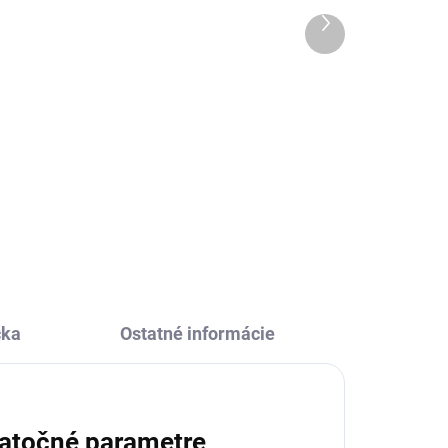
Ďalší
14,44 €
produkt
Do košíka
Hra Detektív z kolekcie Djeco
Eduludo je zábavná logická hra
pre deti, ktorá rozvíja postreh,
irmy
logické myslenie aj schopnosť
dedukcie. Malí detektívi hľadajú
správne zvieratko...
u
čka
Ostatné informácie
atočné parametre