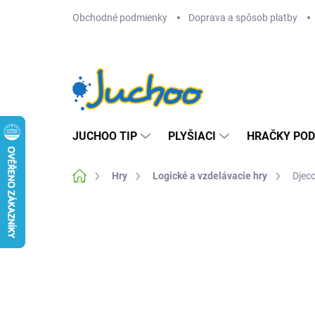
Prejsť
Obchodné podmienky
Doprava a spôsob platby
na
obsah
JUCHOO TIP
PLYŠIACI
HRAČKY POD
Domov
Hry
Logické a vzdelávacie hry
Djeco
Neohodnotené
Podrobnosti hodnotenia