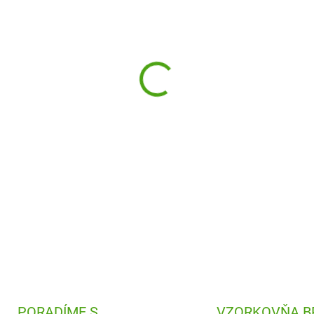
−
+
Sologic Archilogic Djeco je
l
dospelých. Postavte mesto p
nezabránite výhľadom.
DETAILNÉ INFORMÁCIE
PORADÍME S
VZORKOVŇA B