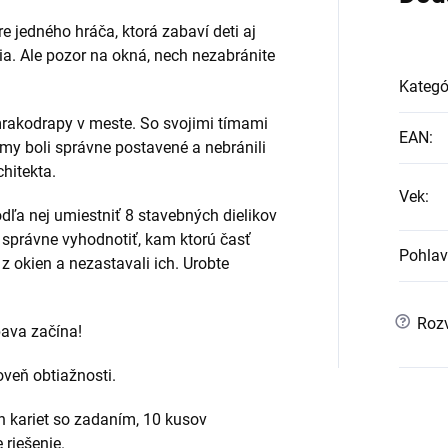
re jedného hráča, ktorá zabaví deti aj
a. Ale pozor na okná, nech nezabránite
Kategó
mrakodrapy v meste. So svojimi tímami
EAN
:
omy boli správne postavené a nebránili
hitekta.
Vek
:
odľa nej umiestniť 8 stavebných dielikov
 správne vyhodnotiť, kam ktorú časť
Pohlav
z okien a nezastavali ich. Urobte
?
Rozv
bava začína!
veň obtiažnosti.
h kariet so zadaním, 10 kusov
 riešenie.