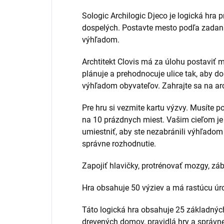
Sologic Archilogic Djeco je logická hra p
dospelých. Postavte mesto podľa zadani
výhľadom.
Archtitekt Clovis má za úlohu postaviť 
plánuje a prehodnocuje ulice tak, aby d
výhľadom obyvateľov. Zahrajte sa na arc
Pre hru si vezmite kartu výzvy. Musíte p
na 10 prázdnych miest. Vašim cieľom je
umiestniť, aby ste nezabránili výhľadom 
správne rozhodnutie.
Zapojiť hlavičky, protrénovať mozgy, zá
Hra obsahuje 50 výziev a má rastúcu úro
Táto logická hra obsahuje 25 základnýc
drevených domov, pravidlá hry a správne