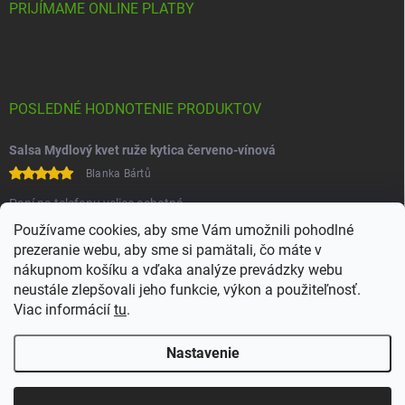
PRIJÍMAME ONLINE PLATBY
POSLEDNÉ HODNOTENIE PRODUKTOV
Salsa Mydlový kvet ruže kytica červeno-vínová
Blanka Bártů
Paní na telefonu velice ochotná
Používame cookies, aby sme Vám umožnili pohodlné
prezeranie webu, aby sme si pamätali, čo máte v
nákupnom košíku a vďaka analýze prevádzky webu
neustále zlepšovali jeho funkcie, výkon a použiteľnosť.
Viac informácií
tu
.
Heureka
Comgate
Nastavenie
Copyright 2026
Juchoo
. Všetky práva vyhradené.
Upraviť nastavenie
cookies