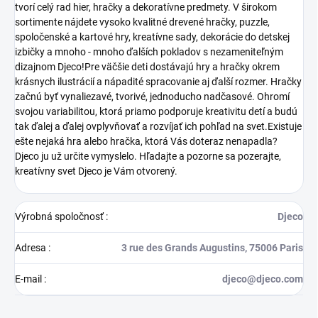
tvorí celý rad hier, hračky a dekoratívne predmety. V širokom
sortimente nájdete vysoko kvalitné drevené hračky, puzzle,
spoločenské a kartové hry, kreatívne sady, dekorácie do detskej
izbičky a mnoho - mnoho ďalších pokladov s nezameniteľným
dizajnom Djeco!Pre väčšie deti dostávajú hry a hračky okrem
krásnych ilustrácií a nápadité spracovanie aj ďalší rozmer. Hračky
začnú byť vynaliezavé, tvorivé, jednoducho nadčasové. Ohromí
svojou variabilitou, ktorá priamo podporuje kreativitu detí a budú
tak ďalej a ďalej ovplyvňovať a rozvíjať ich pohľad na svet.Existuje
ešte nejaká hra alebo hračka, ktorá Vás doteraz nenapadla?
Djeco ju už určite vymyslelo. Hľadajte a pozorne sa pozerajte,
kreatívny svet Djeco je Vám otvorený.
Výrobná spoločnosť
:
Djeco
Adresa
:
3 rue des Grands Augustins, 75006 Paris
E-mail
:
djeco@djeco.com