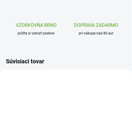
VZORKOVŇA BRNO
DOPRAVA ZADARMO
príďte si vybrať osobne
pri nákupe nad 80 eur
Súvisiaci tovar
DD03443
DD03446C
SKLADOM
SKLADOM
(2 KS)
(2 KS)
Djeco Krabička na zúbky
Djeco Krabička na zúbky