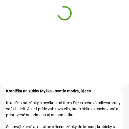
Myška
Myška - krémová
5,77 €
5,77 €
Do košíka
Do košíka
Krabička na zúbky s myškou
Krabička na zúbky s myškou
Djeco schová mliečne zúbky detí.
Djeco schová mliečne zúbky detí.
Až príde zúbková víla, budú
Až príde zúbková víla, budú
štýlovo uschované a pripravené
štýlovo uschované a pripravené
na odmenu aj na pamiatku.
na odmenu aj na pamiatku.
Krabička na zúbky Myška - svetlo modrá, Djeco
Krabička na zúbky s myškou od firmy Djeco schová mliečne zuby
vašich detí. A keď príde zúbková víla, budú štýlovo uschované a
pripravené na odmenu aj na pamiatku.
Schovajte prvé aj ostatné mliečne zúbky do krásnej krabičky s