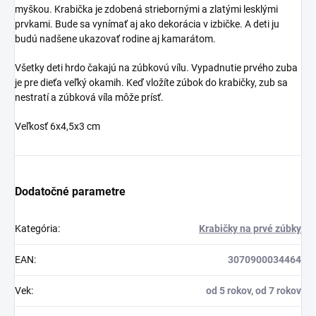
myškou. Krabička je zdobená striebornými a zlatými lesklými
prvkami. Bude sa vynímať aj ako dekorácia v izbičke. A deti ju
budú nadšene ukazovať rodine aj kamarátom.
Všetky deti hrdo čakajú na zúbkovú vílu. Vypadnutie prvého zuba
je pre dieťa veľký okamih. Keď vložíte zúbok do krabičky, zub sa
nestratí a zúbková víla môže prísť.
Veľkosť 6x4,5x3 cm
Dodatočné parametre
Kategória
:
Krabičky na prvé zúbky
EAN
:
3070900034464
Vek
:
od 5 rokov, od 7 rokov