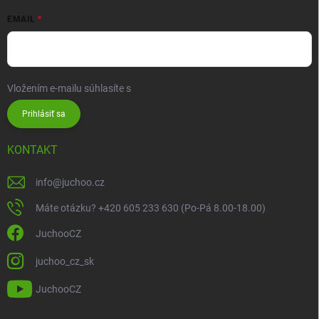
EMAIL
Vložením e-mailu súhlasíte s
podmienkami ochrany osobných údajov
Prihlásiť sa
KONTAKT
info
@
juchoo.cz
Máte otázku? +420 605 233 630 (Po-Pá 8.00-18.00)
JuchooCZ
juchoo_cz_sk
JuchooCZ