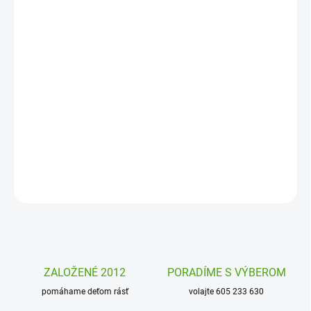
MOŽNOSTI
DORUČENIA
−
+
Pridať do košíka
Krabička na zúbky s myškou Djeco schová mliečne zúbky detí. Až
príde zúbková víla, budú štýlovo uschované a pripravené na
odmenu aj na pamiatku.
DETAILNÉ INFORMÁCIE
OPÝTAŤ SA
STRÁŽIŤ
ZALOŽENÉ 2012
PORADÍME S VÝBEROM
pomáhame deťom rásť
volajte 605 233 630