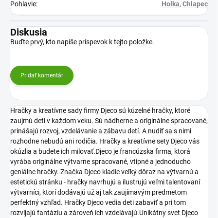
Pohlavie
:
Holka
,
Chlapec
Diskusia
Buďte prvý, kto napíše príspevok k tejto položke.
Pridať komentár
Hračky a kreatívne sady firmy Djeco sú kúzelné hračky, ktoré
zaujmú deti v každom veku. Sú nádherne a originálne spracované,
prinášajú rozvoj, vzdelávanie a zábavu detí. A nudiť sa s nimi
rozhodne nebudú ani rodičia. Hračky a kreatívne sety Djeco vás
okúzlia a budete ich milovať.Djeco je francúzska firma, ktorá
vyrába originálne výtvarne spracované, vtipné a jednoducho
geniálne hračky. Značka Djeco kladie veľký dôraz na výtvarnú a
estetickú stránku - hračky navrhujú a ilustrujú veľmi talentovaní
výtvarníci, ktorí dodávajú už aj tak zaujímavým predmetom
perfektný vzhľad. Hračky Djeco vedia deti zabaviť a pri tom
rozvíjajú fantáziu a zároveň ich vzdelávajú.Unikátny svet Djeco