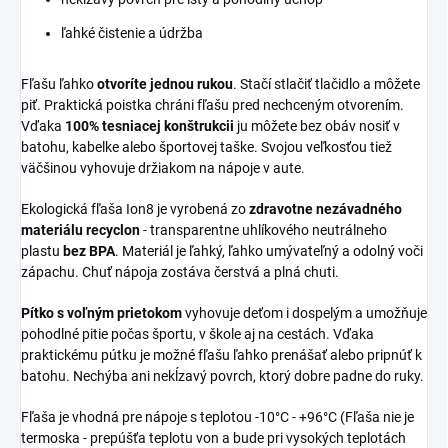
ľahké čistenie a údržba
Fľašu ľahko
otvoríte jednou rukou
. Stačí stlačiť tlačidlo a môžete
piť. Praktická poistka chráni fľašu pred nechceným otvorením.
Vďaka
100% tesniacej konštrukcii
ju môžete bez obáv nosiť v
batohu, kabelke alebo športovej taške. Svojou veľkosťou tiež
väčšinou vyhovuje držiakom na nápoje v aute.
Ekologická fľaša Ion8 je vyrobená zo
zdravotne nezávadného
materiálu recyclon
- transparentne uhlíkového neutrálneho
plastu
bez BPA
. Materiál je ľahký, ľahko umývateľný a odolný voči
zápachu. Chuť nápoja zostáva čerstvá a plná chuti.
Pítko s voľným prietokom
vyhovuje deťom i dospelým a umožňuje
pohodlné pitie počas športu, v škole aj na cestách. Vďaka
praktickému pútku je možné fľašu ľahko prenášať alebo pripnúť k
batohu. Nechýba ani nekĺzavý povrch, ktorý dobre padne do ruky.
Fľaša je vhodná pre nápoje s teplotou -10°C - +96°C (Fľaša nie je
termoska - prepúšťa teplotu von a bude pri vysokých teplotách