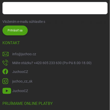
Vložením e-mailu súhlasíte s
podmienkami ochrany osobných údajov
Prihlásiť sa
KONTAKT
info
@
juchoo.cz
Máte otázku? +420 605 233 630 (Po-Pá 8.00-18.00)
JuchooCZ
juchoo_cz_sk
JuchooCZ
PRIJÍMAME ONLINE PLATBY