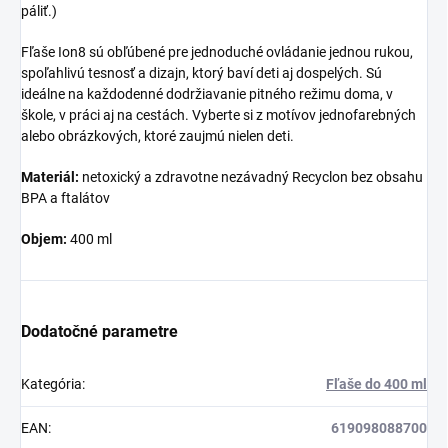
páliť.)
Fľaše Ion8 sú obľúbené pre jednoduché ovládanie jednou rukou,
spoľahlivú tesnosť a dizajn, ktorý baví deti aj dospelých. Sú
ideálne na každodenné dodržiavanie pitného režimu doma, v
škole, v práci aj na cestách. Vyberte si z motívov jednofarebných
alebo obrázkových, ktoré zaujmú nielen deti.
Materiál:
netoxický a zdravotne nezávadný Recyclon bez obsahu
BPA a ftalátov
Objem:
400 ml
Dodatočné parametre
Kategória
:
Fľaše do 400 ml
EAN
:
619098088700