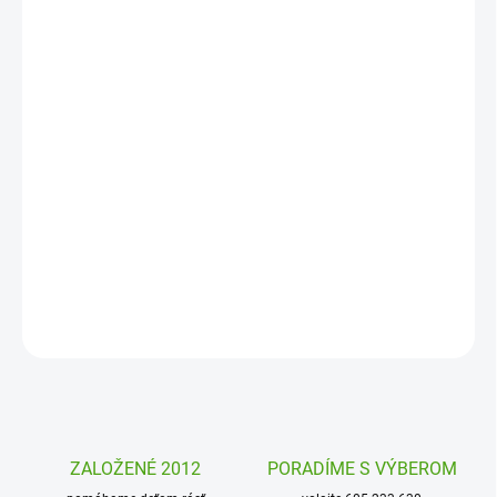
MOŽNOSTI
DORUČENIA
−
+
Pridať do košíka
Dizajnová a praktická fľaša na pitie Ion8 je skvelou voľbou pre deti
i dospelých. Vďaka 100% tesniacej konštrukcii, ľahkému otváraniu
jednou rukou a praktickému náustku sa hodí do školy, práce, na
šport i cestovanie. Stlačte tlačidlo a môžete hneď piť.
DETAILNÉ INFORMÁCIE
OPÝTAŤ SA
STRÁŽIŤ
ZALOŽENÉ 2012
PORADÍME S VÝBEROM