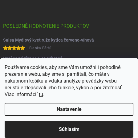
POSLEDNÉ HODNOTENIE PRODUKTOV
Salsa Mydlový kvet ruže kytica červeno-vínová
Blanka Bártů
Paní na telefonu velice ochotná
Používame cookies, aby sme Vám umožnili pohodlné
prezeranie webu, aby sme si pamätali, čo máte v
nákupnom košíku a vďaka analýze prevádzky webu
neustále zlepšovali jeho funkcie, výkon a použiteľnosť.
Viac informácií
tu
.
Heureka
Comgate
Nastavenie
Copyright 2026
Juchoo
. Všetky práva vyhradené.
Upraviť nastavenie
cookies
Súhlasím
Vytvoril Shoptet