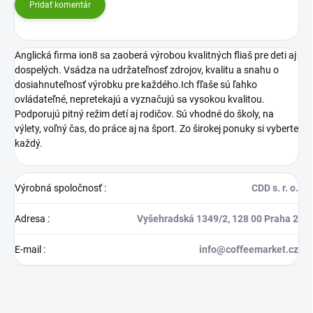
Pridať komentár
Anglická firma ion8 sa zaoberá výrobou kvalitných fliaš pre deti aj
dospelých. Vsádza na udržateľnosť zdrojov, kvalitu a snahu o
dosiahnuteľnosť výrobku pre každého.Ich fľaše sú ľahko
ovládateľné, nepretekajú a vyznačujú sa vysokou kvalitou.
Podporujú pitný režim detí aj rodičov. Sú vhodné do školy, na
výlety, voľný čas, do práce aj na šport. Zo širokej ponuky si vyberte
každý.
Výrobná spoločnosť
:
CDD s. r. o.
Adresa
:
Vyšehradská 1349/2, 128 00 Praha 2
E-mail
:
info@coffeemarket.cz