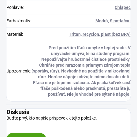
Pohlavie
:
Chlapec
Farba/motív
:
Modrá
,
S potlačou
Materiál
:
Tritan, recyclon, plast (bez BPA)
Pred použitím fľašu umyte v teplej vode. V
umývačke umývajte na studený program.
Nepoužívajte hrubozrnné čistiace prostriedky.
Chráňte pred mrazom a priamym zdrojom tepla
Upozornenie
:
(sporáky, rúry). Nevhodné na použitie v mikrovlnnej
rúre. Horúce nápoje udržujte mimo dosahu detí.
Fľaša nie je tepelne izolačná. Ak je akákoľvek časť
fľaše poškodená alebo prasknutá, prestaňte ju
používať. Nie je vhodné pre sýtené nápoje.
Diskusia
Buďte prvý, kto napíše príspevok k tejto položke.