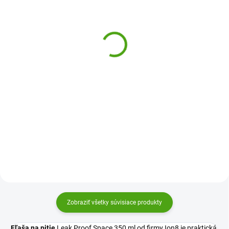
(1 KS)
(2 KS)
ion8 Fľaša na pitie Leak
ion8 Fľaša na pitie Leak
Proof Sonic Blue 350 ml
Proof Surf Green 350 ml
11,51 €
11,51 €
Do košíka
Do košíka
Dizajnová a praktická fľaša na
Dizajnová a praktická fľaša na
pitie Ion8 je skvelou voľbou pre
pitie Ion8 je skvelou voľbou pre
deti i dospelých. Vďaka 100%
deti i dospelých. Vďaka 100%
tesniacej konštrukcii, ľahkému
tesniacej konštrukcii, ľahkému
otváraniu jednou rukou a
otváraniu jednou rukou a
praktickému náustku sa hodí...
praktickému náustku sa hodí...
Zobraziť všetky súvisiace produkty
Fľaša na pitie
Leak Proof Space 350 ml od firmy Ion8 je praktická