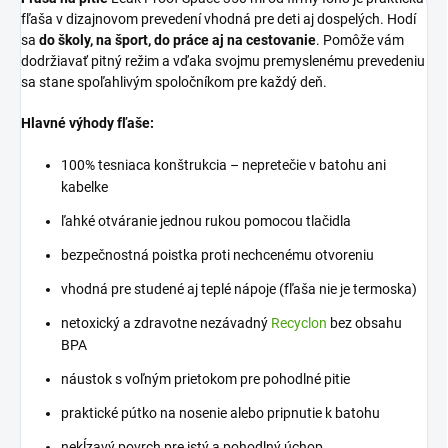
fľaša v dizajnovom prevedení vhodná pre deti aj dospelých. Hodí
sa
do školy, na šport, do práce aj na cestovanie
. Pomôže vám
dodržiavať pitný režim a vďaka svojmu premyslenému prevedeniu
sa stane spoľahlivým spoločníkom pre každý deň.
Hlavné výhody fľaše:
100% tesniaca konštrukcia – nepretečie v batohu ani
kabelke
ľahké otváranie jednou rukou pomocou tlačidla
bezpečnostná poistka proti nechcenému otvoreniu
vhodná pre studené aj teplé nápoje (fľaša nie je termoska)
netoxický a zdravotne nezávadný
Recyclon
bez obsahu
BPA
náustok s voľným prietokom pre pohodlné pitie
praktické pútko na nosenie alebo pripnutie k batohu
nekĺzavý povrch pre istý a pohodlný úchop