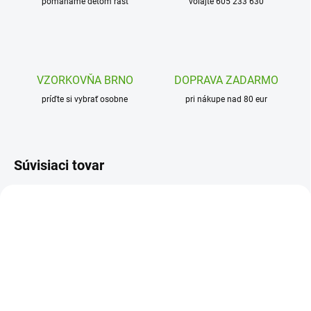
pomáhame deťom rásť
volajte 605 233 630
VZORKOVŇA BRNO
DOPRAVA ZADARMO
príďte si vybrať osobne
pri nákupe nad 80 eur
Súvisiaci tovar
ION-RF350SBLU2
ION-RF350SGRE2
SKLADOM
SKLADOM