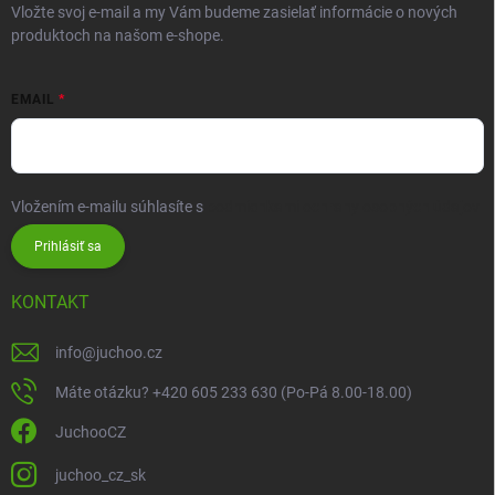
Vložte svoj e-mail a my Vám budeme zasielať informácie o nových
produktoch na našom e-shope.
EMAIL
Vložením e-mailu súhlasíte s
podmienkami ochrany osobných údajov
Prihlásiť sa
KONTAKT
info
@
juchoo.cz
Máte otázku? +420 605 233 630 (Po-Pá 8.00-18.00)
JuchooCZ
juchoo_cz_sk