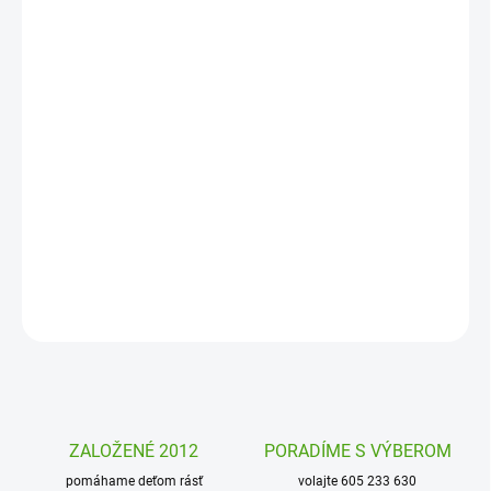
11. 8. 2026
MOŽNOSTI
DORUČENIA
−
+
Pridať do košíka
Dráčik Aaron z kolekcie detského šitia Avenue Mandarine vaše deti
zabaví a zasvätí do topí šitia a kreatívneho tvorenia. Ušite si
vlastného kamaráta!
DETAILNÉ INFORMÁCIE
OPÝTAŤ SA
STRÁŽIŤ
ZALOŽENÉ 2012
PORADÍME S VÝBEROM
pomáhame deťom rásť
volajte 605 233 630