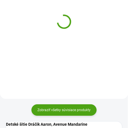
Avenue Mandarine
Djeco Kreatívna sada
Prívesok k ušitie líška
Vyšívanie pre
Elliott
začiatočníkov
9,45 €
13,20 €
Do košíka
Do košíka
Prívesok k ušitie je kreatívna
Kreatívna súprava Vyšívanie pre
hračka od firmy Avenue
začiatočníkov Djeco zoznámi deti
Mandarine, kedy si dieťa
so základmi vyšívania, zlepší im
pomocou priložených dielov ušije
jemnú motoriku a zabaví ich
a vytvorí vlastný prívesok
vytváraním krásnych obrázkov.
napríklad na kľúče.
Zobraziť všetky súvisiace produkty
Detské šitie Dráčik Aaron, Avenue Mandarine