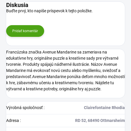
Diskusia
Buďte prvý, kto napíše príspevok k tejto položke.
Pridať komentár
Francúzska značka Avenue Mandarine sa zameriava na
edukatívne hry, originálne puzzle a kreatívne sady pre výtvarné
tvorenie. Produkty spájajú nádherné ilustrácie. Názov Avenue
Mandarine má evokovať novú cestu alebo myšlienku, sviežosť a
predstavivosť.Avenue Mandarine ponúka deťom mnoho možností
k hre, zábavnému učeniu a kreatívnemu tvoreniu. Nájdete tu
výtvarné a kreatívne potreby, originálne hry aj puzzle.
Výrobná spoločnosť
:
Clairefontaine Rhodia
Adresa
:
RD 52, 68490 Ottmarsheim