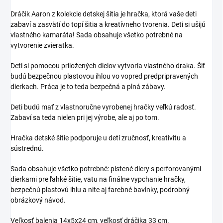
Dráčik Aaron z kolekcie detskej šitia je hračka, ktorá vaše deti
zabaví a zasvätí do topí šitia a kreatívneho tvorenia. Deti si ušijú
vlastného kamaráta! Sada obsahuje všetko potrebné na
vytvorenie zvieratka.
Deti si pomocou priložených dielov vytvoria vlastného draka. Šiť
budú bezpečnou plastovou ihlou vo vopred predpripravených
dierkach. Práca je to teda bezpečná a plná zábavy.
Deti budú mať z vlastnoručne vyrobenej hračky veľkú radosť.
Zabaví sa teda nielen pri jej výrobe, ale aj po tom.
Hračka detské šitie podporuje u detí zručnosť, kreativitu a
sústrednú.
Sada obsahuje všetko potrebné: plstené diery s perforovanými
dierkami pre ľahké šitie, vatu na finálne vypchanie hračky,
bezpečnú plastovú ihlu a nite aj farebné bavlnky, podrobný
obrázkový návod.
Veľkosť balenia 14x5x24 cm, veľkosť dráčika 33 cm.