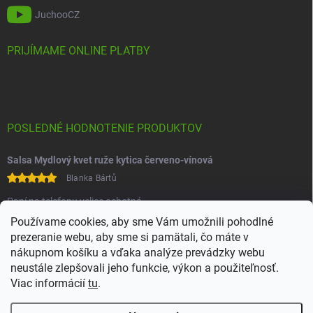
JuchooCZ
PRIJÍMAME ONLINE PLATBY
POSLEDNÉ HODNOTENIE PRODUKTOV
Salsa Mydlový kvet ruže kytica červeno-vínová
Blanka Bártů
Paní na telefonu velice ochotná
Používame cookies, aby sme Vám umožnili pohodlné
prezeranie webu, aby sme si pamätali, čo máte v
nákupnom košíku a vďaka analýze prevádzky webu
neustále zlepšovali jeho funkcie, výkon a použiteľnosť.
Viac informácií
tu
.
Heureka
Comgate