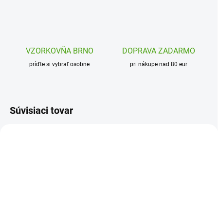
VZORKOVŇA BRNO
DOPRAVA ZADARMO
príďte si vybrať osobne
pri nákupe nad 80 eur
Súvisiaci tovar
AKCIA
AVMKC047
DJ00078
NÁŠ TIP
SKLADOM
SKLADOM
(1 KS)
(2 KS)