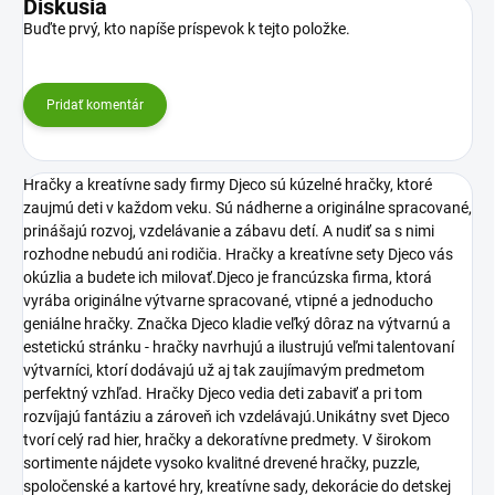
Diskusia
Buďte prvý, kto napíše príspevok k tejto položke.
Pridať komentár
Hračky a kreatívne sady firmy Djeco sú kúzelné hračky, ktoré
zaujmú deti v každom veku. Sú nádherne a originálne spracované,
prinášajú rozvoj, vzdelávanie a zábavu detí. A nudiť sa s nimi
rozhodne nebudú ani rodičia. Hračky a kreatívne sety Djeco vás
okúzlia a budete ich milovať.Djeco je francúzska firma, ktorá
vyrába originálne výtvarne spracované, vtipné a jednoducho
geniálne hračky. Značka Djeco kladie veľký dôraz na výtvarnú a
estetickú stránku - hračky navrhujú a ilustrujú veľmi talentovaní
výtvarníci, ktorí dodávajú už aj tak zaujímavým predmetom
perfektný vzhľad. Hračky Djeco vedia deti zabaviť a pri tom
rozvíjajú fantáziu a zároveň ich vzdelávajú.Unikátny svet Djeco
tvorí celý rad hier, hračky a dekoratívne predmety. V širokom
sortimente nájdete vysoko kvalitné drevené hračky, puzzle,
spoločenské a kartové hry, kreatívne sady, dekorácie do detskej