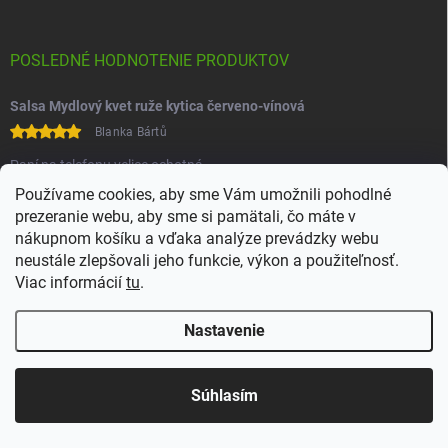
POSLEDNÉ HODNOTENIE PRODUKTOV
Salsa Mydlový kvet ruže kytica červeno-vínová
Blanka Bártů
Paní na telefonu velice ochotná
Používame cookies, aby sme Vám umožnili pohodlné
prezeranie webu, aby sme si pamätali, čo máte v
nákupnom košíku a vďaka analýze prevádzky webu
neustále zlepšovali jeho funkcie, výkon a použiteľnosť.
Viac informácií
tu
.
Heureka
Comgate
Nastavenie
Copyright 2026
Juchoo
. Všetky práva vyhradené.
Upraviť nastavenie
cookies
Súhlasím
Vytvoril Shoptet