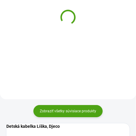
Gepard
kabelka Izumi
15,22 €
16,91 €
Do košíka
Do košíka
Detská kabelka Gepard z umelej
Detská okrúhla kabelka Izumi od
kože od firmy Djeco je štýlová
firmy Djeco poteší na
roztomilá taštička pre deti.
prechádzkach a výletoch všetky
Využijú ju na prechádzkach aj
malé dievčatká aj slečny.
doma na hranie. Kabelka je
Originálny a nežný design Djeco.
krásne maľovaná.
Zobraziť všetky súvisiace produkty
Detská kabelka Líška, Djeco