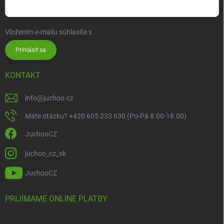
Vložením e-mailu súhlasíte s
podmienkami ochrany osobných údajov
Prihlásiť sa
KONTAKT
info
@
juchoo.cz
Máte otázku? +420 605 233 630 (Po-Pá 8.00-18.00)
JuchooCZ
juchoo_cz_sk
JuchooCZ
PRIJÍMAME ONLINE PLATBY