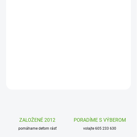
MOŽNOSTI
DORUČENIA
−
+
Pridať do košíka
Detská kabelka Líška z umelej kože od firmy Djeco je štýlová
roztomilá taštička pre deti. Využijú ju na prechádzkach aj doma
na hranie. Kabelka je krásne maľovaná.
DETAILNÉ INFORMÁCIE
OPÝTAŤ SA
STRÁŽIŤ
ZALOŽENÉ 2012
PORADÍME S VÝBEROM
pomáhame deťom rásť
volajte 605 233 630