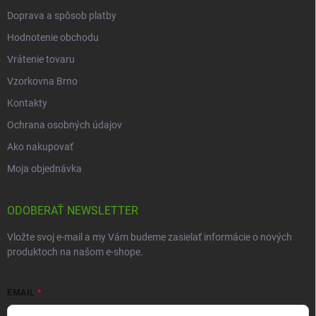
Doprava a spôsob platby
Hodnotenie obchodu
Vrátenie tovaru
Vzorkovna Brno
Kontakty
Ochrana osobných údajov
Ako nakupovať
Moja objednávka
ODOBERAŤ NEWSLETTER
Vložte svoj e-mail a my Vám budeme zasielať informácie o nových
produktoch na našom e-shope.
EMAIL