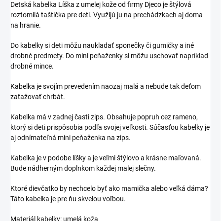
Detská kabelka Líška z umelej kože od firmy Djeco je štýlová
roztomilá taštička pre deti. Využijú ju na prechádzkach aj doma
na hranie.
Do kabelky si deti môžu naukladať sponečky či gumičky a iné
drobné predmety. Do mini peňaženky si môžu uschovať napríklad
drobné mince.
Kabelka je svojím prevedením naozaj malá a nebude tak deťom
zaťažovať chrbát.
Kabelka má v zadnej časti zips. Obsahuje popruh cez rameno,
ktorý si deti prispôsobia podľa svojej veľkosti. Súčasťou kabelky je
aj odnímateľná mini peňaženka na zips.
Kabelka je v podobe líšky a je veľmi štýlovo a krásne maľovaná.
Bude nádherným doplnkom každej malej slečny.
Ktoré dievčatko by nechcelo byť ako mamička alebo veľká dáma?
Táto kabelka je pre ňu skvelou voľbou.
Materiál kabelky: umelá koža