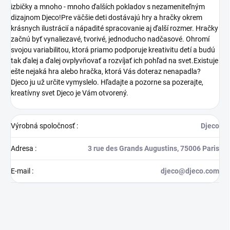
izbičky a mnoho - mnoho ďalších pokladov s nezameniteľným
dizajnom Djeco!Pre väčšie deti dostávajú hry a hračky okrem
krásnych ilustrácií a nápadité spracovanie aj ďalší rozmer. Hračky
začnú byť vynaliezavé, tvorivé, jednoducho nadčasové. Ohromí
svojou variabilitou, ktorá priamo podporuje kreativitu detí a budú
tak ďalej a ďalej ovplyvňovať a rozvíjať ich pohľad na svet.Existuje
ešte nejaká hra alebo hračka, ktorá Vás doteraz nenapadla?
Djeco ju už určite vymyslelo. Hľadajte a pozorne sa pozerajte,
kreatívny svet Djeco je Vám otvorený.
Výrobná spoločnosť
:
Djeco
Adresa
:
3 rue des Grands Augustins, 75006 Paris
E-mail
:
djeco@djeco.com