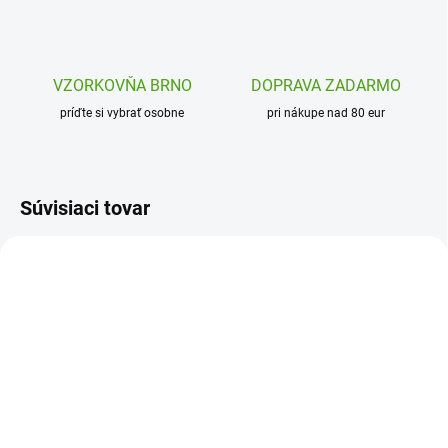
VZORKOVŇA BRNO
DOPRAVA ZADARMO
príďte si vybrať osobne
pri nákupe nad 80 eur
Súvisiaci tovar
DD00287
DD00261
SKLADOM
SKLADOM
(1 KS)
(1 KS)
Djeco Detská kabelka
Djeco Detská guľatá