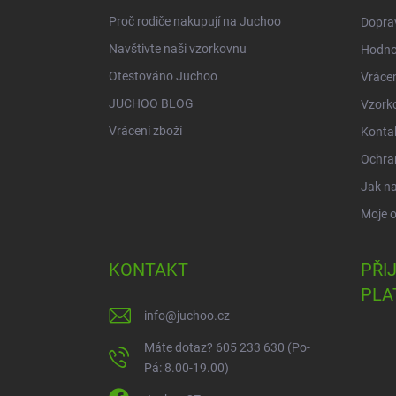
Proč rodiče nakupují na Juchoo
Doprav
Navštivte naši vzorkovnu
Hodno
Otestováno Juchoo
Vrácen
JUCHOO BLOG
Vzork
Vrácení zboží
Konta
Ochra
Jak n
Moje 
KONTAKT
PŘI
PLA
info
@
juchoo.cz
Máte dotaz? 605 233 630 (Po-
Pá: 8.00-19.00)