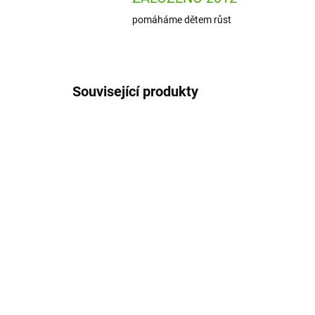
pomáháme dětem růst
Související produkty
H1306706001
SKLADEM
(1 KS)
Haba Dřevěná stohovací
Ja
hra s předlohami Hasiči
hra