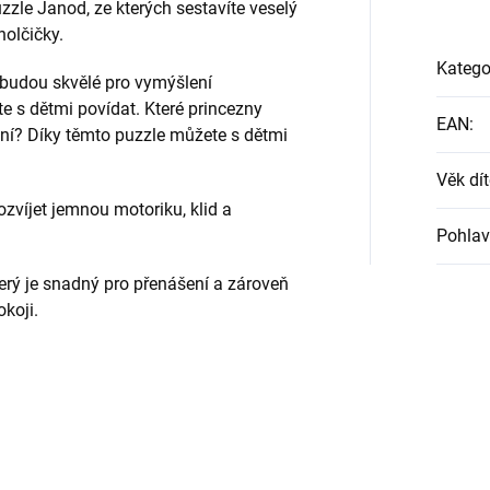
uzzle Janod, ze kterých sestavíte veselý
holčičky.
Katego
 budou skvělé pro vymýšlení
e s dětmi povídat. Které princezny
EAN
:
atní? Díky těmto puzzle můžete s dětmi
Věk dít
zvíjet jemnou motoriku, klid a
Pohlav
terý je snadný pro přenášení a zároveň
koji.