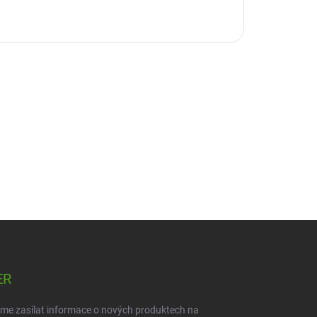
ER
eme zasílat informace o nových produktech na