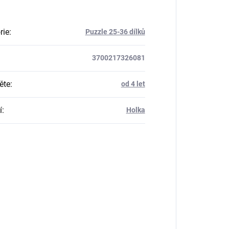
rie
:
Puzzle 25-36 dílků
3700217326081
ěte
:
od 4 let
í
:
Holka