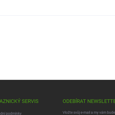
AZNICKÝ SERVIS
ODEBÍRAT NEWSLETT
Vložte svůj e-mail a my vám bud
dní podmínky