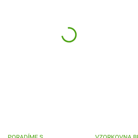
−
+
36 velkých dílků ilustrovanýc
veselý obraz princezen. Puzzl
DETAILNÍ INFORMACE
PORADÍME S
VZORKOVNA B