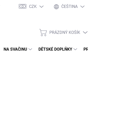
CZK
ČEŠTINA
y
Ochrana osobních údajů
Jak nakupovat
Moje objednávka
PRÁZDNÝ KOŠÍK
NÁKUPNÍ
KOŠÍK
NA SVAČINU
DĚTSKÉ DOPLŇKY
PRO DOSPĚLÉ
2026
MOŽNOSTI DORUČENÍ