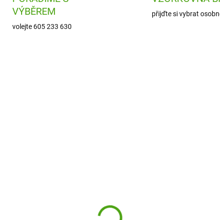
VÝBĚREM
přijďte si vybrat osobn
volejte 605 233 630
J08271
SKLADEM
(1 KS)
nod Dřevěná balanční
 Tropik