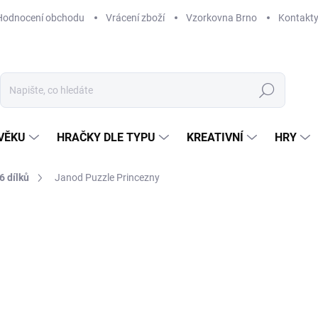
Hodnocení obchodu
Vrácení zboží
Vzorkovna Brno
Kontakt
Hledat
VĚKU
HRAČKY DLE TYPU
KREATIVNÍ
HRY
6 dílků
Janod Puzzle Princezny
NAČKA:
JANOD
479 Kč
Měrná
SKLADEM
(4 KS)
cena:
MŮŽEME DORUČIT DO:
12. 8. 