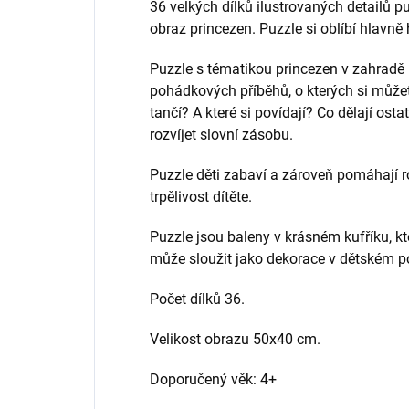
36 velkých dílků ilustrovaných detailů p
obraz princezen. Puzzle si oblíbí hlavně 
Puzzle s tématikou princezen v zahradě
pohádkových příběhů, o kterých si můžet
tančí? A které si povídají? Co dělají ost
rozvíjet slovní zásobu.
Puzzle děti zabaví a zároveň pomáhají ro
trpělivost dítěte.
Puzzle jsou baleny v krásném kufříku, k
může sloužit jako dekorace v dětském po
Počet dílků 36.
Velikost obrazu 50x40 cm.
Doporučený věk: 4+