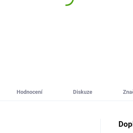
9 Kč
Do košíku
ěná balanční hra Tropik od
od bude zábava pro všechny
. Postavte na dřevěnou lávku
ejvíce zvířátek a dílků. Ale
r. Most je houpací!
Hodnocení
Diskuze
Zna
Dop