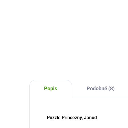
499 Kč
66
Do košíku
Stohovací dřevěná hra Hasiči od
Dřev
firmy Haba bude zábava pro malé
Jan
děti od 2 let. Postavte podle
děti
obrázku zadání hasiče a vybavte
co n
ho do akce. Vybírat si můžete z
pozo
různých druhů...
Popis
Podobné (8)
Puzzle Princezny, Janod