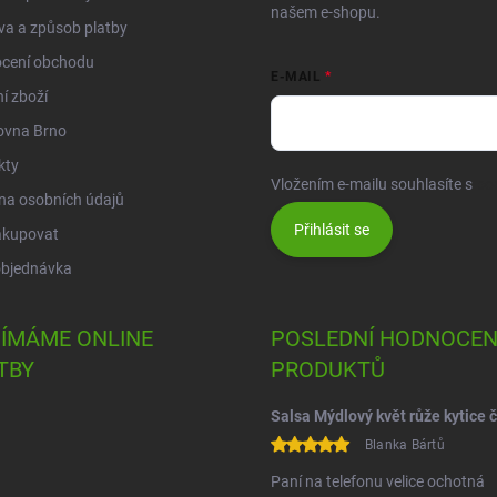
našem e-shopu.
a a způsob platby
cení obchodu
E-MAIL
í zboží
ovna Brno
kty
Vložením e-mailu souhlasíte s
po
na osobních údajů
Přihlásit se
akupovat
objednávka
JÍMÁME ONLINE
POSLEDNÍ HODNOCEN
TBY
PRODUKTŮ
Blanka Bártů
Paní na telefonu velice ochotná