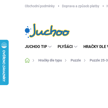
Přejít
Obchodní podmínky
Doprava a způsob platby
na
obsah
JUCHOO TIP
PLYŠÁCI
HRAČKY DLE 
Domů
Hračky dle typu
Puzzle
Puzzle 25-3
Neohodnoceno
Podrobnosti hodnocení
Z