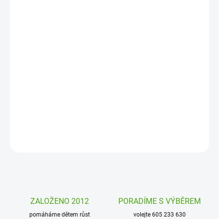
11. 8. 2026
MOŽNOSTI
DORUČENÍ
−
+
Přidat do košíku
Sada dvou poetických puzzle po 24 kusech od firmy Sentosphere
nadchne všechny malé děti i jejich rodiče. Velké pevné dílky a
rozkošné obrázky jsou tu.
DETAILNÍ INFORMACE
ZEPTAT SE
HLÍDAT
ZALOŽENO 2012
PORADÍME S VÝBĚREM
pomáháme dětem růst
volejte 605 233 630