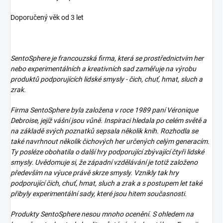
Doporučený věk od 3 let
SentoSphere je francouzská firma, která se prostřednictvím her
nebo experimentálních a kreativních sad zaměřuje na výrobu
produktů podporujících lidské smysly - čich, chuť, hmat, sluch a
zrak.
Firma SentoSphere byla založena v roce 1989 paní Véronique
Debroise, jejíž vášní jsou vůně. Inspiraci hledala po celém světě a
na základě svých poznatků sepsala několik knih. Rozhodla se
také navrhnout několik čichových her určených celým generacím.
Ty posléze obohatila o další hry podporující zbývající čtyři lidské
smysly. Uvědomuje si, že západní vzdělávání je totiž založeno
především na výuce právě skrze smysly. Vznikly tak hry
podporující čich, chuť, hmat, sluch a zrak a s postupem let také
přibyly experimentální sady, které jsou hitem současnosti.
Produkty SentoSphere nesou mnoho ocenění. S ohledem na