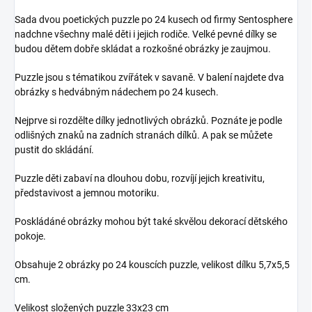
Sada dvou poetických puzzle po 24 kusech od firmy Sentosphere
nadchne všechny malé děti i jejich rodiče. Velké pevné dílky se
budou dětem dobře skládat a rozkošné obrázky je zaujmou.
Puzzle jsou s tématikou zvířátek v savaně. V balení najdete dva
obrázky s hedvábným nádechem po 24 kusech.
Nejprve si rozdělte dílky jednotlivých obrázků. Poznáte je podle
odlišných znaků na zadních stranách dílků. A pak se můžete
pustit do skládání.
Puzzle děti zabaví na dlouhou dobu, rozvíjí jejich kreativitu,
představivost a jemnou motoriku.
Poskládáné obrázky mohou být také skvělou dekorací dětského
pokoje.
Obsahuje 2 obrázky po 24 kouscích puzzle, velikost dílku 5,7x5,5
cm.
Velikost složených puzzle 33x23 cm