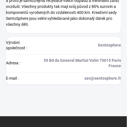
a proto je samozřejmá recyklace všech odpadů a minimální zátěž
ovzduší. Všechny produkty tak mají svůj původ z 80% surovin a
komponentů vyrobených do vzdálenosti 400 km. Kreativní sady
SentoSphere jsou velmi vyhledávané jako dokonalý dárek pro
všechny děti.
Výrobní
Sentosphere
společnost
:
59 Bd du General Martial Valin 75015 Paris
Adresa
:
France
E-mail
:
sav@sentosphere.fr
Z
á