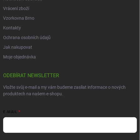
Vrácení zboží
Vzorkovna Brno
Kontakty
Ochrana osobních údajů
Jak nakupovat
Moje objednávka
ODEBÍRAT NEWSLETTER
Vložte svůj e-mail a my vám budeme zasílat informace o nových
produktech na našem e-shopu.
E-MAIL