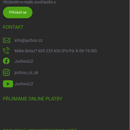
Vložením e-mailu souhlasíte s
podmínkami ochrany osobních údajů
Přihlásit se
KONTAKT
info
@
juchoo.cz
Máte dotaz? 605 233 630 (Po-Pá: 8.00-19.00)
JuchooCZ
juchoo_cz_sk
JuchooCZ
PŘIJÍMÁME ONLINE PLATBY