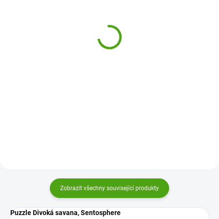
Djeco Naučná hra Motýlí
Djeco Magnetická hra
louka
Ulov si rybičku - tropic
599 Kč
490 Kč
Do košíku
Do košíku
Motýlí louka od Djeco je
Rybaření - hra pro děti od 2 let od
postřehová hra pro ty úplně
firmy Djeco je sada magnetických
nejmenší hráče. Vezměte co
rybiček, které čekají na šikovného
nejrychleji správného motýlka
rybáře. Kdo jich uloví nejvíce je
podle barev hozených na
vítězem!
kostkách.
Zobrazit všechny související produkty
Puzzle Divoká savana, Sentosphere