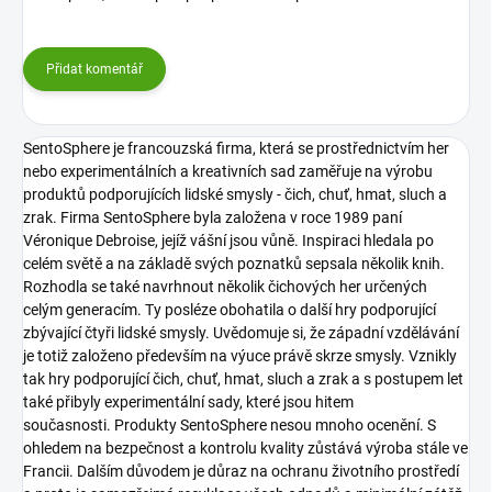
Přidat komentář
SentoSphere je francouzská firma, která se prostřednictvím her
nebo experimentálních a kreativních sad zaměřuje na výrobu
produktů podporujících lidské smysly - čich, chuť, hmat, sluch a
zrak.
Firma SentoSphere byla založena v roce 1989 paní
Véronique Debroise, jejíž vášní jsou vůně. Inspiraci hledala po
celém světě a na základě svých poznatků sepsala několik knih.
Rozhodla se také navrhnout několik čichových her určených
celým generacím. Ty posléze obohatila o další hry podporující
zbývající čtyři lidské smysly. Uvědomuje si, že západní vzdělávání
je totiž založeno především na výuce právě skrze smysly. Vznikly
tak hry podporující čich, chuť, hmat, sluch a zrak a s postupem let
také přibyly experimentální sady, které jsou hitem
současnosti.
Produkty SentoSphere nesou mnoho ocenění. S
ohledem na bezpečnost a kontrolu kvality zůstává výroba stále ve
Francii. Dalším důvodem je důraz na ochranu životního prostředí