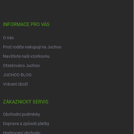
p
a
t
í
INFORMACE PRO VÁS
O nás
Proč rodiče nakupují na Juchoo
Navštivte naši vzorkovnu
Otestováno Juchoo
JUCHOO BLOG
Vrácení zboží
ZÁKAZNICKÝ SERVIS
Obchodní podmínky
Doprava a způsob platby
Hodnocení obchodu