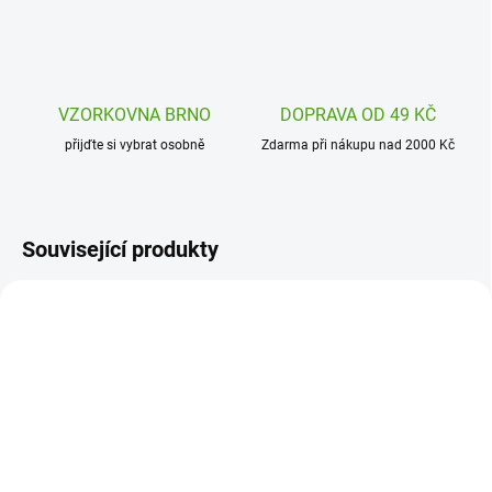
VZORKOVNA BRNO
DOPRAVA OD 49 KČ
přijďte si vybrat osobně
Zdarma při nákupu nad 2000 Kč
Související produkty
DJ08551
DJ01652
SKLADEM
SKLADEM
(1 KS)
(1 KS)