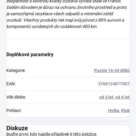
bezpečnost a kontrolu kvality zůstává výroba stále ve Francii.
Dalším důvodem je důraz na ochranu životního prostředí a proto
je samozřejmá recyklace všech odpadů a minimální zátěž
ovzduší. Všechny produkty tak mají svůj původ z 80% surovin a
komponentů vyrobených do vzdálenosti 400 km.
Doplňkové parametry
Kategorie
:
Puzzle 16-24 dílků
EAN
:
3760124877007
Věk dítěte
:
od 3 let
,
od 4 let
Pohlaví
:
Holka
,
Kluk
Diskuze
Buďte první, kdo napíše příspěvek k této položce.