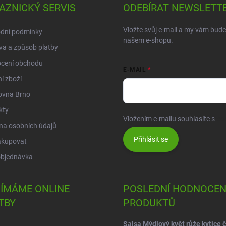
AZNICKÝ SERVIS
ODEBÍRAT NEWSLETT
Vložte svůj e-mail a my vám bud
dní podmínky
našem e-shopu.
a a způsob platby
cení obchodu
E-MAIL
í zboží
ovna Brno
kty
Vložením e-mailu souhlasíte s
po
na osobních údajů
Přihlásit se
akupovat
objednávka
JÍMÁME ONLINE
POSLEDNÍ HODNOCEN
TBY
PRODUKTŮ