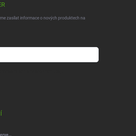
ER
eme zasílat informace o nových produktech na
dmínkami ochrany osobních údajů
Í
Salsa Mýdlový květ růže kytice červená-vínová