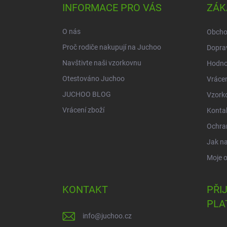
a
INFORMACE PRO VÁS
ZÁK
t
í
O nás
Obcho
Proč rodiče nakupují na Juchoo
Doprav
Navštivte naši vzorkovnu
Hodno
Otestováno Juchoo
Vrácen
JUCHOO BLOG
Vzork
Vrácení zboží
Konta
Ochra
Jak n
Moje 
KONTAKT
PŘI
PLA
info
@
juchoo.cz