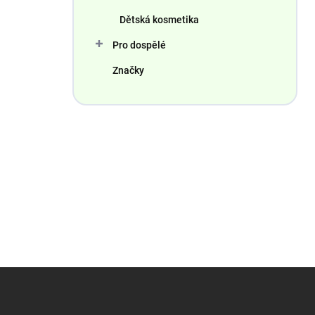
Dětská kosmetika
Pro dospělé
Značky
Z
á
p