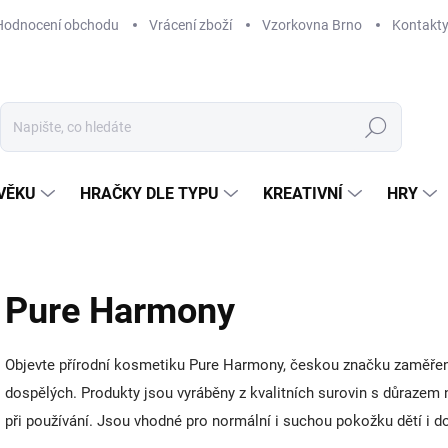
Hodnocení obchodu
Vrácení zboží
Vzorkovna Brno
Kontakt
Hledat
VĚKU
HRAČKY DLE TYPU
KREATIVNÍ
HRY
Pure Harmony
Objevte přírodní kosmetiku Pure Harmony, českou značku zaměřeno
dospělých. Produkty jsou vyráběny z kvalitních surovin s důraze
při používání. Jsou vhodné pro normální i suchou pokožku dětí i d