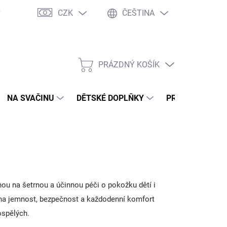
CZK
ČEŠTINA
y
Ochrana osobních údajů
Jak nakupovat
Moje objednávka
PRÁZDNÝ KOŠÍK
NÁKUPNÍ
KOŠÍK
NA SVAČINU
DĚTSKÉ DOPLŇKY
PRO DOSPĚLÉ
u na šetrnou a účinnou péči o pokožku dětí i
m na jemnost, bezpečnost a každodenní komfort
ospělých.