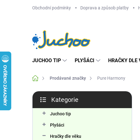
Přejít
Obchodní podmínky
Doprava a způsob platby
na
obsah
JUCHOO TIP
PLYŠÁCI
HRAČKY DLE 
Domů
Prodávané značky
Pure Harmony
P
Kategorie
o
Přeskočit
s
kategorie
t
Juchoo tip
r
Plyšáci
a
n
Hračky dle věku