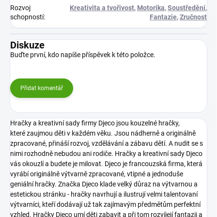
Rozvoj
Kreativita a tvořivost
,
Motorika
,
Soustředění
,
schopností
:
Fantazie
,
Zručnost
Diskuze
Buďte první, kdo napíše příspěvek k této položce.
Přidat komentář
Hračky a kreativní sady firmy Djeco jsou kouzelné hračky,
které zaujmou děti v každém věku. Jsou nádherně a originálně
zpracované, přináší rozvoj, vzdělávání a zábavu dětí. A nudit se s
nimi rozhodně nebudou ani rodiče. Hračky a kreativní sady Djeco
vás okouzlí a budete je milovat.
Djeco je francouzská firma, která
vyrábí originálně výtvarně zpracované, vtipné a jednoduše
geniální hračky. Značka Djeco klade velký důraz na výtvarnou a
estetickou stránku - hračky navrhují a ilustrují velmi talentovaní
výtvarníci, kteří dodávají už tak zajímavým předmětům perfektní
vzhled. Hračky Djeco umí děti zabavit a při tom rozvíjejí fantazii a