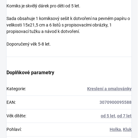
Komiks je skvělý dárek pro děti od 5 let.
Sada obsahuje 1 komiksový sešit k dotvoření na pevném papíru o
velikosti 15x21,5 cm a 6 listů s propisovacími obrázky, 1
propisovací tužku a návod k dotvoření.
Doporučený věk 5-8 let.
Doplňkové parametry
Kategorie
:
Kreslení a omalovánky
EAN
:
3070900095588
Věk dítěte
:
od 5 let
,
od 7 let
Pohlaví
:
Holka
,
Kluk