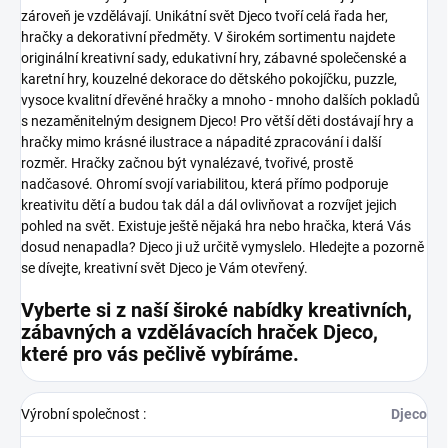
zároveň je vzdělávají.
Unikátní svět Djeco tvoří celá řada her,
hračky a dekorativní předměty. V širokém sortimentu najdete
originální kreativní sady, edukativní hry, zábavné společenské a
karetní hry, kouzelné dekorace do dětského pokojíčku, puzzle,
vysoce kvalitní dřevěné hračky a mnoho - mnoho dalších pokladů
s nezaměnitelným designem Djeco!
Pro větší děti dostávají hry a
hračky mimo krásné ilustrace a nápadité zpracování i další
rozměr. Hračky začnou být vynalézavé, tvořivé, prostě
nadčasové. Ohromí svojí variabilitou, která přímo podporuje
kreativitu dětí a budou tak dál a dál ovlivňovat a rozvíjet jejich
pohled na svět.
Existuje ještě nějaká hra nebo hračka, která Vás
dosud nenapadla? Djeco ji už určitě vymyslelo. Hledejte a pozorně
se dívejte, kreativní svět Djeco je Vám otevřený.
Vyberte si z naší široké nabídky kreativních,
zábavných a vzdělávacích hraček Djeco,
které pro vás pečlivě vybíráme.
Výrobní společnost
:
Djeco