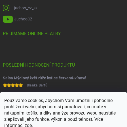
juchoo_cz_sk
JuchooCZ
PŘIJÍMÁME ONLINE PLATBY
POSLEDNÍ HODNOCENÍ PRODUKTŮ
Salsa Mýdlový květ růže kytice červená-vínová
Blanka Bártů
Paní na telefonu velice ochotná
Používáme cookies, abychom Vám umožnili pohodlné
prohlížení webu, abychom si pamatovali, co máte v
nákupním košíku a díky analýze provozu webu neustále
zlepšovali jeho funkce, výkon a použitelnost. Více
informací
zde
.