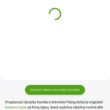
Umělecké omalovánky 3
podle čísel Colorizzy -
Savana
379 Kč
499 Kč
Do košíku
Do košíku
Umělecké omalovánky Avenue
Mandarine obsahují nejlepší
Staň se opravdovým umělcem.
ilustrace francouzské výtvarnice
Malování podle čísel Colorizzy za
Emmanuelle Colin. Nadchnou
pomoci sytých akrylových barev.
starší holčičky, slečny i maminky.
Je to zábava od Sentosphere se
zaručeným výsledkem.
Zobrazit všechny související produkty
Propisovací obrázky Komiks k dotvoření Flying Sofye je originální
kreativní sada
od firmy Djeco, která nadchne všechny tvořivé děti