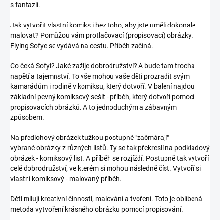
s fantazií.
Jak vytvořit vlastní komiks i bez toho, aby jste uměli dokonale
malovat? Pomůžou vám protlačovací (propisovací) obrázky.
Flying Sofye se vydává na cestu. Příběh začíná.
Co čeká Sofyi? Jaké zažije dobrodružství? A bude tam trocha
napětí a tajemnství. To vše mohou vaše děti prozradit svým
kamarádům i rodině v komiksu, který dotvoří. V balení najdou
základní pevný komiksový sešit - příběh, který dotvoří pomocí
propisovacích obrázků. A to jednoduchým a zábavným
způsobem.
Na předlohový obrázek tužkou postupně "začmárají"
vybrané obrázky z různých listů. Ty se tak překreslí na podkladový
obrázek - komiksový list. A příběh se rozjíždí. Postupně tak vytvoří
celé dobrodružství, ve kterém si mohou následně číst. Vytvoří si
vlastní komiksový - malovaný příběh.
Děti milují kreativní činnosti, malování a tvoření. Toto je oblíbená
metoda vytvoření krásného obrázku pomocí propisování.