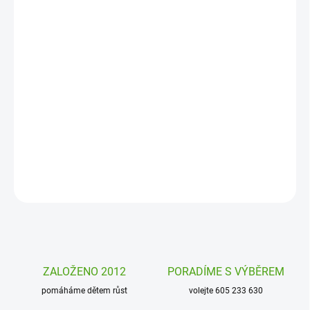
MOŽNOSTI
DORUČENÍ
−
+
Přidat do košíku
Jak vytvořit vlastní komiks i bez toho, aby jste uměli dokonale
malovat? Pomůžou vám naše propisovací obrázky od Djeco.
Flying Sofye se vydává na cestu.
DETAILNÍ INFORMACE
ZEPTAT SE
HLÍDAT
ZALOŽENO 2012
PORADÍME S VÝBĚREM
pomáháme dětem růst
volejte 605 233 630