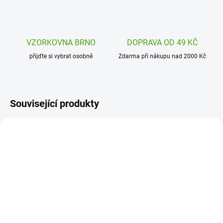
VZORKOVNA BRNO
DOPRAVA OD 49 KČ
přijďte si vybrat osobně
Zdarma při nákupu nad 2000 Kč
Související produkty
AVMGY077
SSP4500
SKLADEM
SKLADEM
(2 KS)
(1 KS)
Avenue Mandarine
SentoSphere Malování