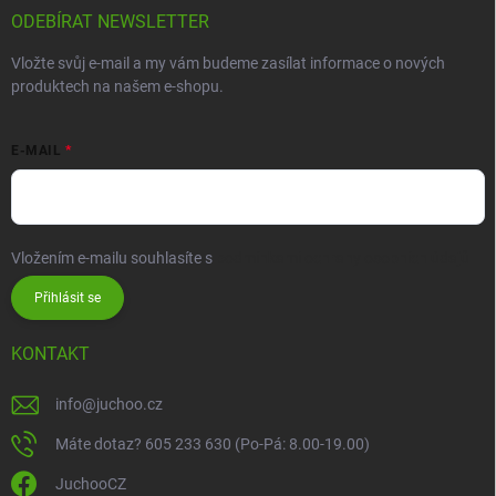
ODEBÍRAT NEWSLETTER
Vložte svůj e-mail a my vám budeme zasílat informace o nových
produktech na našem e-shopu.
E-MAIL
Vložením e-mailu souhlasíte s
podmínkami ochrany osobních údajů
Přihlásit se
KONTAKT
info
@
juchoo.cz
Máte dotaz? 605 233 630 (Po-Pá: 8.00-19.00)
JuchooCZ