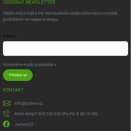
ODEBÍRAT NEWSLETTER
Vložte svůj e-mail a my vám budeme zasílat informace o nových
produktech na našem e-shopu.
E-MAIL
Vložením e-mailu souhlasíte s
podmínkami ochrany osobních údajů
Přihlásit se
KONTAKT
info
@
juchoo.cz
Máte dotaz? 605 233 630 (Po-Pá: 8.00-19.00)
JuchooCZ