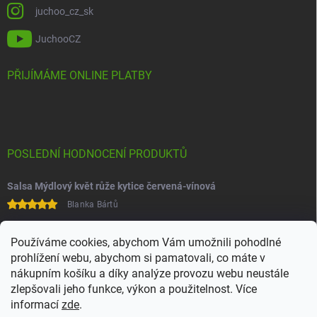
juchoo_cz_sk
JuchooCZ
PŘIJÍMÁME ONLINE PLATBY
POSLEDNÍ HODNOCENÍ PRODUKTŮ
Salsa Mýdlový květ růže kytice červená-vínová
Blanka Bártů
Paní na telefonu velice ochotná
Používáme cookies, abychom Vám umožnili pohodlné
prohlížení webu, abychom si pamatovali, co máte v
nákupním košíku a díky analýze provozu webu neustále
zlepšovali jeho funkce, výkon a použitelnost. Více
informací
zde
.