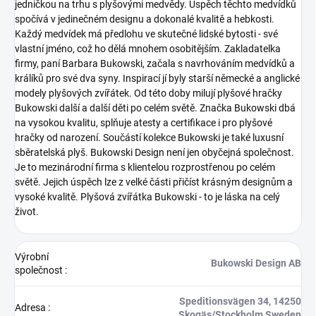
jedničkou na trhu s plyšovými medvědy. Úspěch těchto medvídků
spočívá v jedinečném designu a dokonalé kvalitě a hebkosti.
Každý medvídek má předlohu ve skutečné lidské bytosti - své
vlastní jméno, což ho dělá mnohem osobitějším. Zakladatelka
firmy, paní Barbara Bukowski, začala s navrhováním medvídků a
králíků pro své dva syny. Inspirací jí byly starší německé a anglické
modely plyšových zvířátek. Od této doby milují plyšové hračky
Bukowski další a další děti po celém světě. Značka Bukowski dbá
na vysokou kvalitu, splňuje atesty a certifikace i pro plyšové
hračky od narození. Součástí kolekce Bukowski je také luxusní
sběratelská plyš.
Bukowski Design není jen obyčejná společnost.
Je to mezinárodní firma s klientelou rozprostřenou po celém
světě. Jejich úspěch lze z velké části přičíst krásným designům a
vysoké kvalitě.
Plyšová zvířátka Bukowski - to je láska na celý
život.
Výrobní
Bukowski Design AB
společnost
:
Speditionsvägen 34, 14250
Adresa
:
Skogäs/Stockholm Sweden