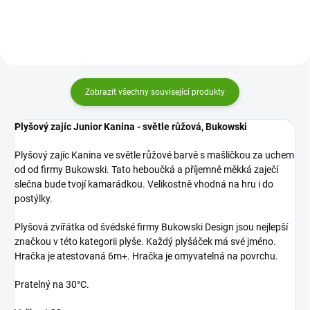
a usínání i do...
nebo ozdoba...
Zobrazit všechny související produkty
Plyšový zajíc Junior Kanina - světle růžová, Bukowski
Plyšový zajíc Kanina ve světle růžové barvě s mašličkou za uchem
od od firmy Bukowski. Tato heboučká a příjemně měkká zaječí
slečna bude tvojí kamarádkou. Velikostně vhodná na hru i do
postýlky.
Plyšová zvířátka od švédské firmy Bukowski Design jsou nejlepší
značkou v této kategorii plyše. Každý plyšáček má své jméno.
Hračka je atestovaná 6m+. Hračka je omyvatelná na povrchu.
Pratelný na 30°C.