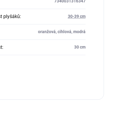
7340031316347
st plyšáků
:
30-39 cm
oranžová, cihlová, modrá
t
:
30 cm