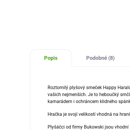
Plyšový tuleň The Great Hoover
bude
od firmy Bukowski rozzáří každá
dek
dětská očička a stane se
dýn
nerozlučným kamarádem na
deko
hraní i pro klidný spánek.
Popis
Podobné (8)
Roztomilý plyšový srneček Happy Haral
vašich nejmenších. Je to heboučký srnčí k
kamarádem i ochráncem klidného spán
Hračka je svojí velikostí vhodná na hraní
Plyšáčci od firmy Bukowski jsou vhodní