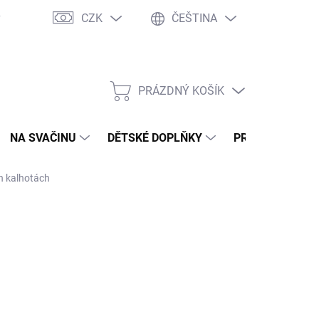
CZK
ČEŠTINA
y
Ochrana osobních údajů
Jak nakupovat
Moje objednávka
PRÁZDNÝ KOŠÍK
NÁKUPNÍ
KOŠÍK
NA SVAČINU
DĚTSKÉ DOPLŇKY
PRO DOSPĚLÉ
h kalhotách
NÉ