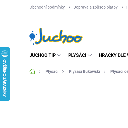
Přejít
Obchodní podmínky
Doprava a způsob platby
na
obsah
JUCHOO TIP
PLYŠÁCI
HRAČKY DLE 
Domů
Plyšáci
Plyšáci Bukowski
Plyšáci o
1 hodnocení
Podrobnosti hodnocení
ZNA