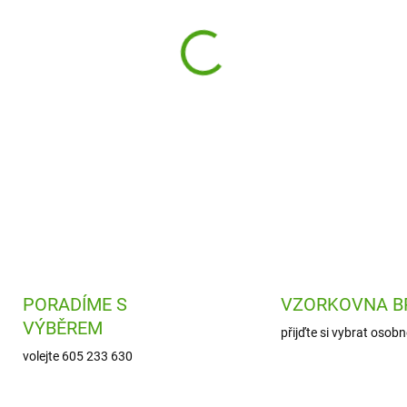
Roztomilý plyšový srneček H
heboučký srnčí kluk, který dě
DETAILNÍ INFORMACE
PORADÍME S
VZORKOVNA B
VÝBĚREM
přijďte si vybrat osobn
volejte 605 233 630