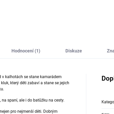
Roztomilý plyšový lev Leo od
 originálním dárkem pro děti i
firmy Bukowski je heboučký lv
orací domácnosti. Heboučká
kluk, který děti zabaví a stane
ě bude vhodná k pomazlení i
jejich kamarádem na hraní i d
raci pokoje.
postýlky.
Hodnocení (1)
Diskuze
Zn
d v kalhotách se stane kamarádem
Dop
luk, který děti zabaví a stane se jejich
ku.
, na spaní, ale i do batůžku na cesty.
Katego
 nejen pro nejmenší děti. Dobrým