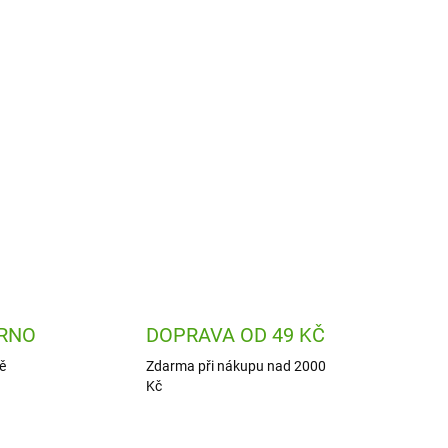
appy Harald v kalhotách od firmy Bukowski je
ti zabaví a stane se jejich kamarádem.
ZEPTAT SE
HLÍDAT
RNO
DOPRAVA OD 49 KČ
ě
Zdarma při nákupu nad 2000
Kč