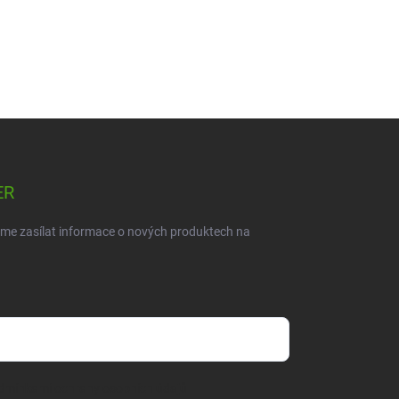
ER
eme zasílat informace o nových produktech na
dmínkami ochrany osobních údajů