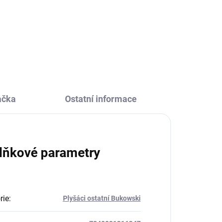
Plyšová opice Denis od firmy
í
Bukowski. Tato heboučká a
 se
příjemně měkká opička bude tvou
o
milou kamarádkou. Bude s tebou
ve dne i v noci.
ačka
Ostatní informace
lňkové parametry
rie
:
Plyšáci ostatní Bukowski