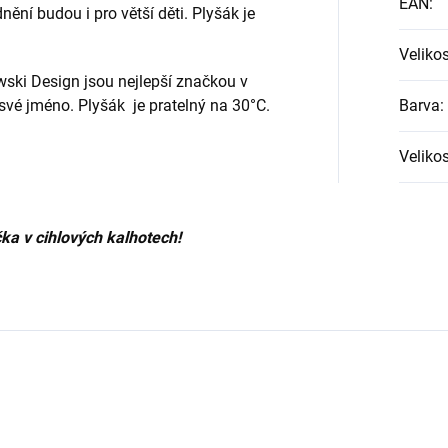
EAN
:
ní budou i pro větší děti. Plyšák je
Veliko
wski Design jsou nejlepší značkou v
 své jméno. Plyšák je pratelný na 30°C.
Barva
:
Velikos
ka v cihlových kalhotech!