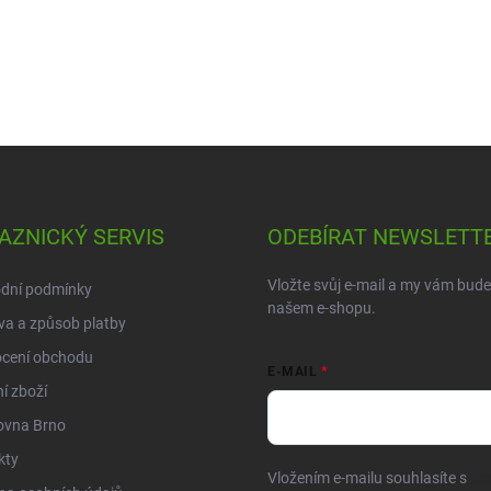
AZNICKÝ SERVIS
ODEBÍRAT NEWSLETT
Vložte svůj e-mail a my vám bud
dní podmínky
našem e-shopu.
a a způsob platby
cení obchodu
E-MAIL
í zboží
ovna Brno
kty
Vložením e-mailu souhlasíte s
po