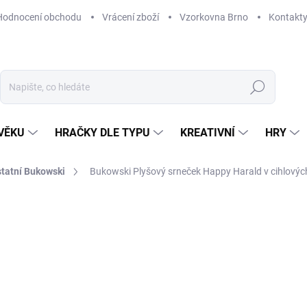
Hodnocení obchodu
Vrácení zboží
Vzorkovna Brno
Kontakt
Hledat
VĚKU
HRAČKY DLE TYPU
KREATIVNÍ
HRY
statní Bukowski
Bukowski Plyšový srneček Happy Harald v cihlovýc
ČKA:
BUKOWSKI
570 Kč
Měrná
MOMENTÁLNĚ NEDOSTUP
cena:
MOŽNOSTI DORUČENÍ