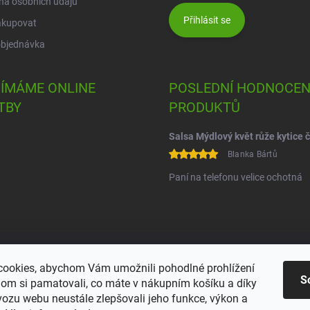
na osobních údajů
Přihlásit se
akupovat
objednávka
JÍMÁME ONLINE
POSLEDNÍ HODNOCEN
TBY
PRODUKTŮ
Blanka Bártů
Paní na telefonu velice ochotná
ookies, abychom Vám umožnili pohodlné prohlížení
S
om si pamatovali, co máte v nákupním košíku a díky
vozu webu neustále zlepšovali jeho funkce, výkon a