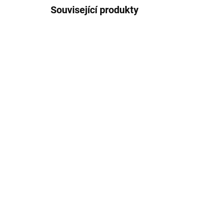
Související produkty
19270
SKLADEM
(1 KS)
Bu
Bukowski Plyšový tuleň
ma
The Great Hoover hnědý
31
759 Kč
Do košíku
Ply