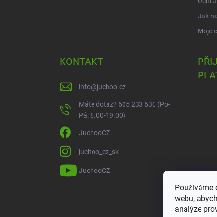
Ochra
Jak n
Moje 
KONTAKT
PŘI
PLA
info
@
juchoo.cz
Máte dotaz? 605 233 630 (Po-
Pá: 8.00-19.00)
JuchooCZ
juchoo_cz_sk
JuchooCZ
Používáme c
webu, abych
analýze pro