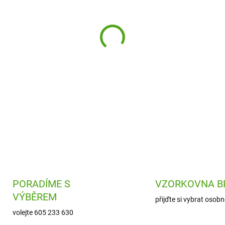
MOŽNOSTI DORUČENÍ
Plyšový medvěd Bukowski Ba
heboučký a příjemně měkký.
dekorací Vánoc.
DETAILNÍ INFORMACE
PORADÍME S
VZORKOVNA B
VÝBĚREM
přijďte si vybrat osobn
volejte 605 233 630