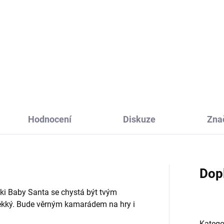
Do košíku
Do košíku
šový medvídek Mme Cataleya
Plyšový maxi medvěd The Big
atech od Bukowski je něžný
Waldemar od firmy Bukowski
k pro děti i dospělé.
potěší každou dětskou dušičk
uzlující heboučká medvědice
Bude spolehlivým ochráncem
tičkách bude hračkou pro děti
společníkem nejmenších!
běratelským kouskem pro...
Hodnocení
Diskuze
Zna
Dop
i Baby Santa se chystá být tvým
kký. Bude věrným kamarádem na hry i
Katego