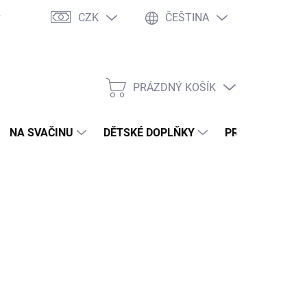
CZK
ČEŠTINA
y
Ochrana osobních údajů
Jak nakupovat
Moje objednávka
PRÁZDNÝ KOŠÍK
NÁKUPNÍ
KOŠÍK
NA SVAČINU
DĚTSKÉ DOPLŇKY
PRO DOSPĚLÉ
NÉ