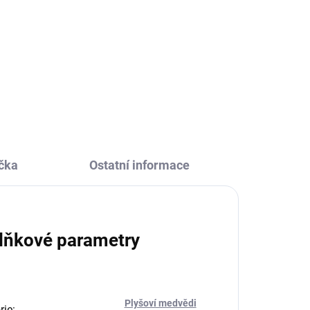
Do košíku
 Boy
Mazlivý plyšový medvídek
Bukowski Daniels Girlfriend od
u.
firmy Bukowski se chystá být tvojí
 a
kamarádkou. Je heboučká a
příjemně měkká. Udělá radost
dětem i dospělým.
čka
Ostatní informace
lňkové parametry
Plyšoví medvědi
rie
: