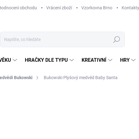
Hodnocení obchodu
Vrácení zboží
Vzorkovna Brno
Kontakt
Hledat
VĚKU
HRAČKY DLE TYPU
KREATIVNÍ
HRY
medvědi Bukowski
Bukowski Plyšový medvěd Baby Santa
NAČKA:
BUKOWSKI
469 Kč
Měrná
MOMENTÁLNĚ NEDOSTUP
cena: