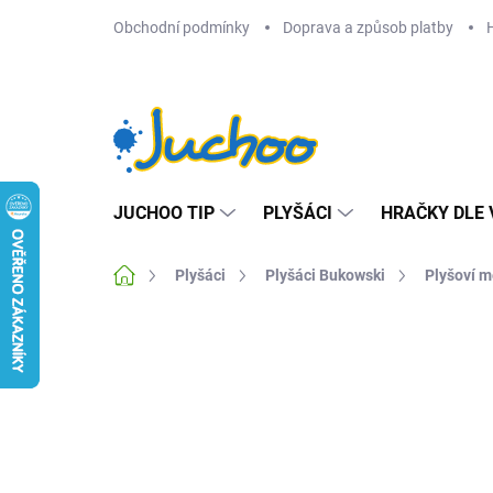
Přejít
Obchodní podmínky
Doprava a způsob platby
na
obsah
JUCHOO TIP
PLYŠÁCI
HRAČKY DLE 
Domů
Plyšáci
Plyšáci Bukowski
Plyšoví 
Neohodnoceno
Podrobnosti hodnocení
Z
NOVINKA