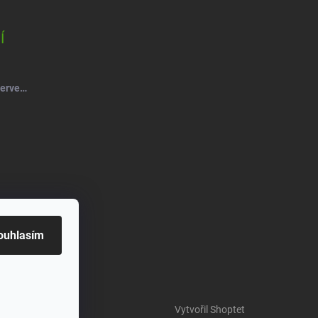
Í
Salsa Mýdlový květ růže kytice červená-vínová
ouhlasím
Vytvořil Shoptet