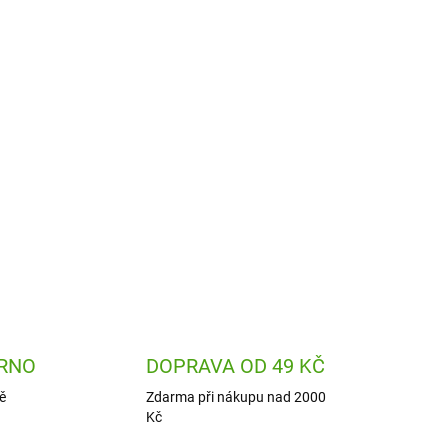
by Santa se chystá být tvým kamarádem. Je
 Bude věrným kamarádem na hry i krásnou
ZEPTAT SE
HLÍDAT
RNO
DOPRAVA OD 49 KČ
ě
Zdarma při nákupu nad 2000
Kč