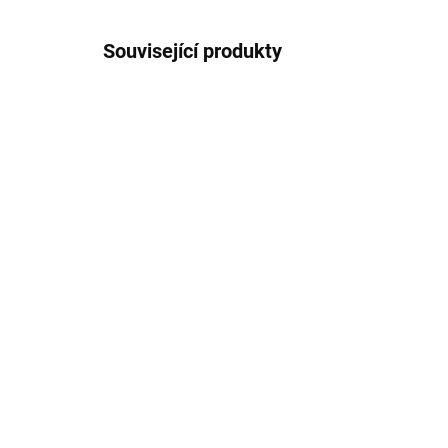
Související produkty
NOVIN
80737
ODESLÁNÍ DO 7 DNÍ
Bukowski Plyšový
Bu
medvěd s mašlí Caesar -
me
hnědý
v š
če
780 Kč
78