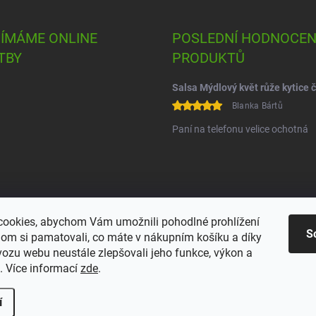
JÍMÁME ONLINE
POSLEDNÍ HODNOCEN
TBY
PRODUKTŮ
Blanka Bártů
Paní na telefonu velice ochotná
ookies, abychom Vám umožnili pohodlné prohlížení
S
om si pamatovali, co máte v nákupním košíku a díky
vozu webu neustále zlepšovali jeho funkce, výkon a
. Více informací
zde
.
í
avit nastavení cookies