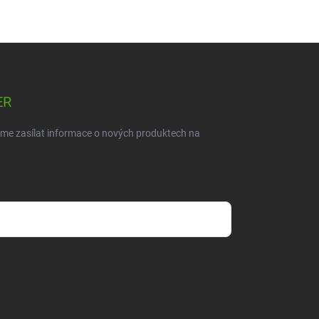
ER
eme zasílat informace o nových produktech na
dmínkami ochrany osobních údajů