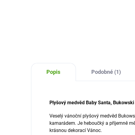
Do košíku
Objevte kouzlo plyšového
Ply
medvídka s mašlí Caesar od firmy
v š
Bukowski. Uchvátí vás a stane se
dáre
láskou na celý život.
Oko
v ša
a s
Popis
Podobné (1)
Plyšový medvěd Baby Santa, Bukowski
Veselý vánoční plyšový medvěd Bukowsk
kamarádem. Je heboučký a příjemně mě
krásnou dekorací Vánoc.