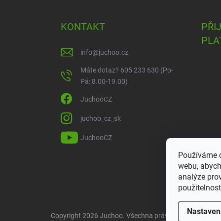
KONTAKT
PŘI
PLA
info
@
juchoo.cz
Máte dotaz? 605 233 630 (Po-
Pá: 8.00-19.00)
JuchooCZ
juchoo_cz_sk
JuchooCZ
Používáme c
webu, abych
analýze pro
použitelnost
Nastaven
Copyright 2026
Juchoo
. Všechna práva vyhrazena.
Upr