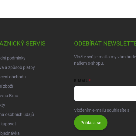
AZNICKÝ SERVIS
ODEBÍRAT NEWSLETT
Vložte svůj e-mail a my vám bud
dní podmínky
našem e-shopu.
a a způsob platby
cení obchodu
E-MAIL
í zboží
ovna Brno
kty
Vložením e-mailu souhlasíte s
po
na osobních údajů
Přihlásit se
akupovat
objednávka