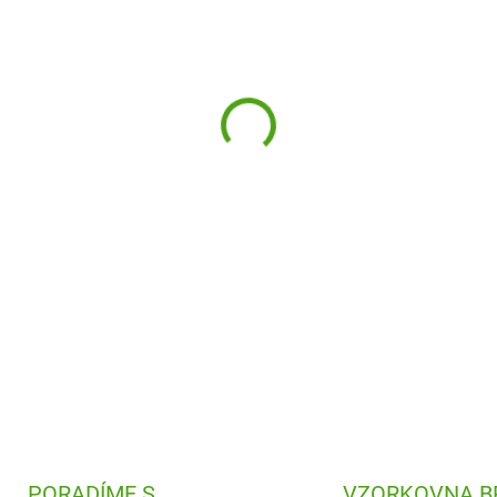
Originální kaleidoskop - kra
kouzelné pohledy. Koukněte 
DETAILNÍ INFORMACE
PORADÍME S
VZORKOVNA B