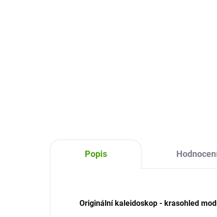
Svět
320 Kč
Do košíku
Originální kaleidoskop - krasohled
Londji Svět s nádherným
obrázkem je připraven na
kouzelné pohledy. Neobyčejně
reálné, reálně neobyčejné!
Popis
Hodnocen
Originální kaleidoskop - krasohled mod