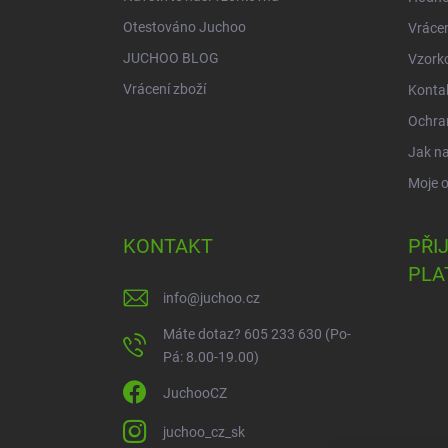
Otestováno Juchoo
Vrácen
JUCHOO BLOG
Vzork
Vrácení zboží
Konta
Ochra
Jak n
Moje 
KONTAKT
PŘI
PLA
info
@
juchoo.cz
Máte dotaz? 605 233 630 (Po-
Pá: 8.00-19.00)
JuchooCZ
juchoo_cz_sk