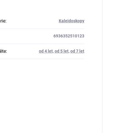
rie
:
Kaleidoskopy
6936352510123
ěte
:
od 4 let
,
od 5 let
,
od 7 let