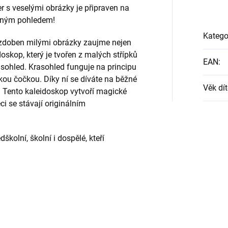
r s veselými obrázky je připraven na
jiným pohledem!
Katego
 ozdoben milými obrázky zaujme nejen
idoskop, který je tvořen z malých střípků
EAN
:
asohled. Krasohled funguje na principu
ckou čočkou. Díky ní se díváte na běžné
Věk dít
u. Tento kaleidoskop vytvoří magické
i se stávají originálním
olní, školní i dospělé, kteří