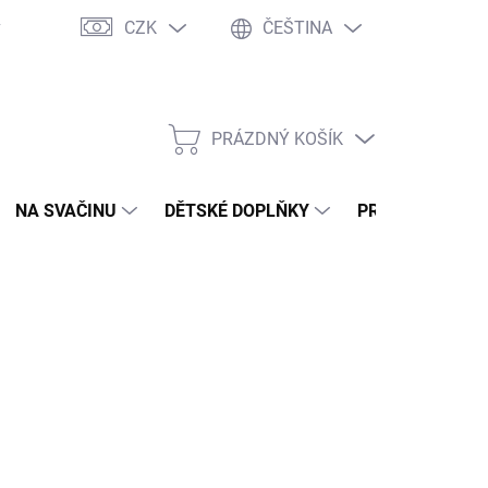
CZK
ČEŠTINA
y
Ochrana osobních údajů
Jak nakupovat
Moje objednávka
PRÁZDNÝ KOŠÍK
NÁKUPNÍ
KOŠÍK
NA SVAČINU
DĚTSKÉ DOPLŇKY
PRO DOSPĚLÉ