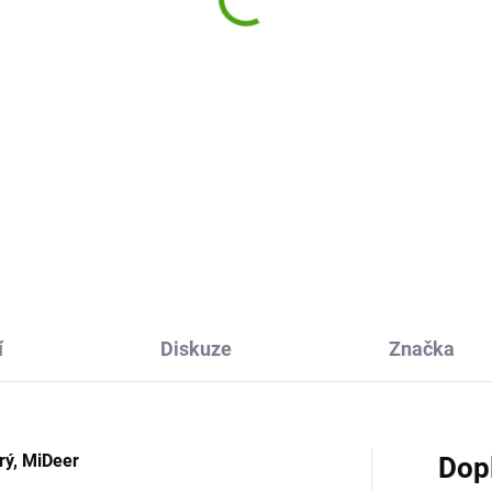
í
Diskuze
Značka
rý, MiDeer
Dop