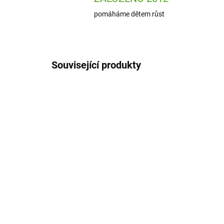
pomáháme dětem růst
Související produkty
CD150
ODESLÁNÍ DO 7 DNÍ
Londji Originální
kaleidoskop - krasohled -