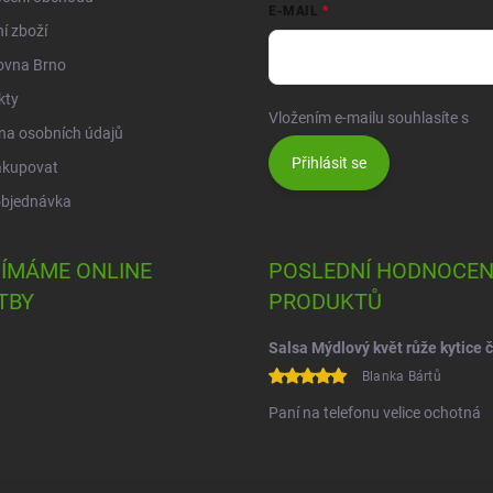
E-MAIL
í zboží
ovna Brno
kty
Vložením e-mailu souhlasíte s
po
na osobních údajů
Přihlásit se
akupovat
objednávka
JÍMÁME ONLINE
POSLEDNÍ HODNOCEN
TBY
PRODUKTŮ
Blanka Bártů
Paní na telefonu velice ochotná