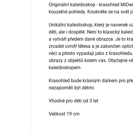
Originální kaleidoskop - krasohled MiDee
kouzelné pohledy. Koukněte se na svět 
Unikátní kaleidoskop, který je navenek
děti, ale i dospělé. Není to klasický kale
a vytváří předem dané obrazce. Je to kr
zrcadel uvnitř tělesa a je zakončen opti
věci a přesto vypadají jako z krasohled
obrazy z objektů kolem vás. Obyčejné věc
kaleidoskopem.
Krasohled bude krásným dárkem pro předšk
nezapoměli být dětmi.
Vhodné pro děti od 3 let
Velikost 19 cm