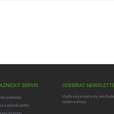
AZNICKÝ SERVIS
ODEBÍRAT NEWSLETT
Vložte svůj e-mail a my vám bud
dní podmínky
našem e-shopu.
a a způsob platby
cení obchodu