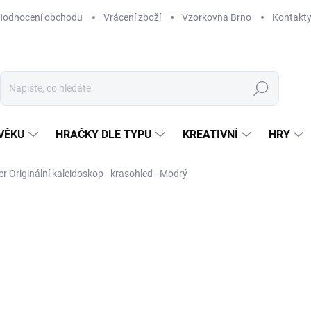
Hodnocení obchodu
Vrácení zboží
Vzorkovna Brno
Kontakt
Hledat
VĚKU
HRAČKY DLE TYPU
KREATIVNÍ
HRY
r Originální kaleidoskop - krasohled - Modrý
NAČKA:
MIDEER
140 Kč
Měrná
VYPRODÁNO
cena:
MOŽNOSTI DORUČENÍ