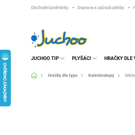
Přejít
Obchodní podmínky
Doprava a způsob platby
na
obsah
JUCHOO TIP
PLYŠÁCI
HRAČKY DLE 
Domů
Hračky dle typu
Kaleidoskopy
MiDee
Neohodnoceno
Podrobnosti hodnocení
Z