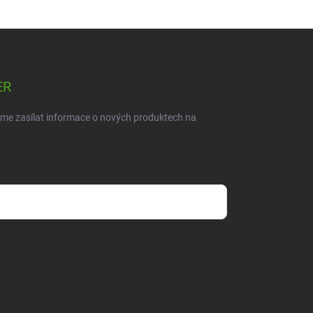
ER
eme zasílat informace o nových produktech na
dmínkami ochrany osobních údajů