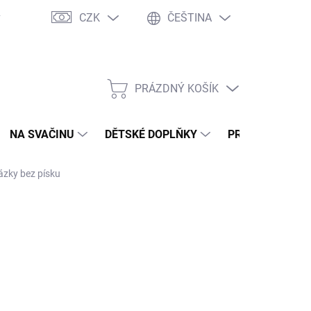
CZK
ČEŠTINA
y
Ochrana osobních údajů
Jak nakupovat
Moje objednávka
PRÁZDNÝ KOŠÍK
NÁKUPNÍ
KOŠÍK
NA SVAČINU
DĚTSKÉ DOPLŇKY
PRO DOSPĚLÉ
ázky bez písku
NÉ