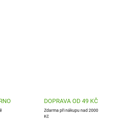
sphere je
kreativní sada
obrázků vhodných k
ava, která baví děti v každém věku.
ZEPTAT SE
HLÍDAT
RNO
DOPRAVA OD 49 KČ
ě
Zdarma při nákupu nad 2000
Kč