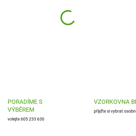
Obrázky z písku Piráti Sento
vypískování.
Pískování
je záb
DETAILNÍ INFORMACE
PORADÍME S
VZORKOVNA B
VÝBĚREM
přijďte si vybrat osobn
volejte 605 233 630