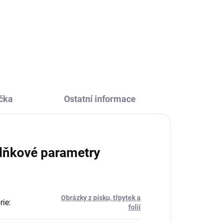
Kreativní sada Obrázky z třpytek
varná
Sen slečen Djeco je originální
výtvarná sada s barevnými
třpytkami, ze které budou děti
ořte
nadšené! Vytvoří si nádherné
obrázky.
čka
Ostatní informace
lňkové parametry
Obrázky z písku, třpytek a
rie
:
folií