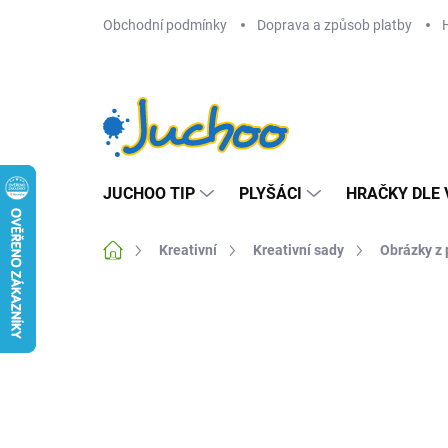
Přejít
Obchodní podmínky
Doprava a způsob platby
na
obsah
JUCHOO TIP
PLYŠÁCI
HRAČKY DLE 
Domů
Kreativní
Kreativní sady
Obrázky z p
Neohodnoceno
Podrobnosti hodnocení
Z