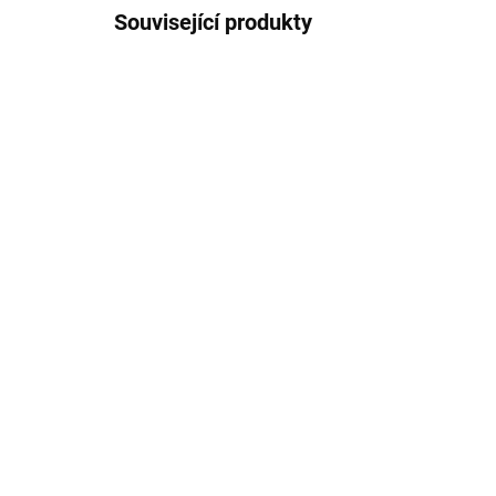
Související produkty
J07978
SKLADEM
(1 KS)
Janod Obrázky z písků
Se
Savana
pí
349 Kč
43
Do košíku