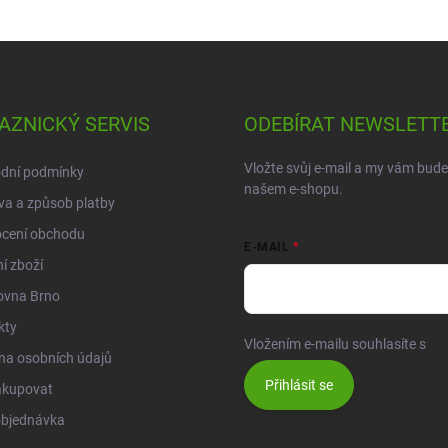
AZNICKÝ SERVIS
ODEBÍRAT NEWSLETT
Vložte svůj e-mail a my vám bud
dní podmínky
našem e-shopu.
a a způsob platby
cení obchodu
E-MAIL
í zboží
ovna Brno
kty
Vložením e-mailu souhlasíte s
po
na osobních údajů
Přihlásit se
akupovat
objednávka