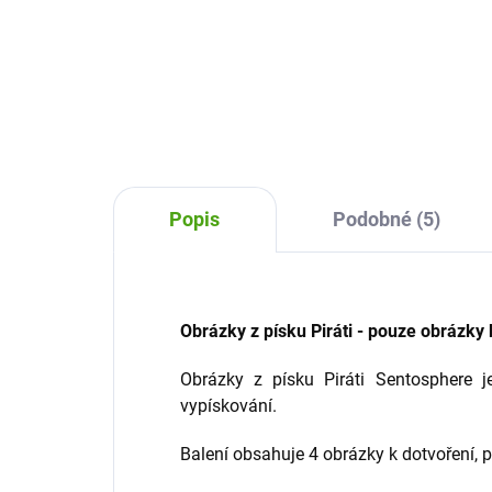
Kreativní sada obrázky z písků
Obr
Savana od firmy Janod zabaví
Sent
všechny tvořivé děti. Pomocí
sada
pískovací techniky si vytvoří
malo
krásné a originální obrázky.
vlas
krea
Popis
Podobné (5)
Obrázky z písku Piráti - pouze obrázky
Obrázky z písku Piráti Sentosphere 
vypískování.
Balení obsahuje 4 obrázky k dotvoření, 