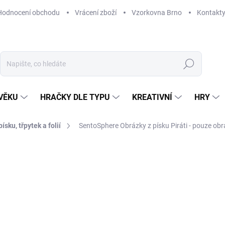
Hodnocení obchodu
Vrácení zboží
Vzorkovna Brno
Kontakt
Hledat
VĚKU
HRAČKY DLE TYPU
KREATIVNÍ
HRY
ísku, třpytek a folií
SentoSphere Obrázky z písku Piráti - pouze obr
NAČKA:
SENTOSPHERE
249 Kč
Měrná
MOMENTÁLNĚ NEDOSTUP
cena:
MOŽNOSTI DORUČENÍ