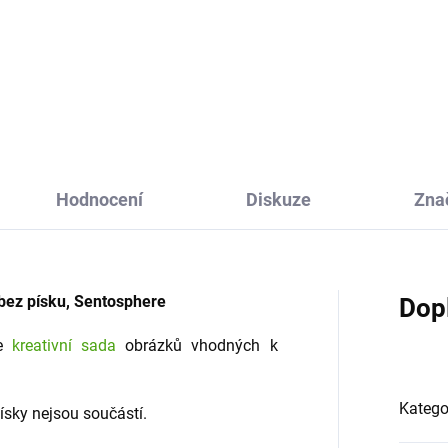
ázky z písku Koně
Mini obrázky z písku Kawaii
osphere je originální výtvarná
Sentosphere je originální výt
, díky které si děti užijí
sada, díky které si děti užijí
vání pískem a vytvoří si
malování pískem a vytvoří si
tní pískové obrázky. Podpořte
vlastní pískové obrázky. Podp
tivitu svých dětí a...
kreativitu svých...
Hodnocení
Diskuze
Zna
 bez písku, Sentosphere
Dop
je
kreativní sada
obrázků vhodných k
Katego
písky nejsou součástí.