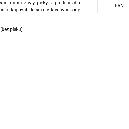
d vám doma zbyly písky z předchozího
EAN
:
síte kupovat další celé kreativní sady
(bez písku)