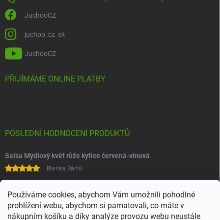
JuchooCZ
juchoo_cz_sk
JuchooCZ
PŘIJÍMÁME ONLINE PLATBY
POSLEDNÍ HODNOCENÍ PRODUKTŮ
Salsa Mýdlový květ růže kytice červená-vínová
Blanka Bártů
Paní na telefonu velice ochotná
Používáme cookies, abychom Vám umožnili pohodlné
prohlížení webu, abychom si pamatovali, co máte v
nákupním košíku a díky analýze provozu webu neustále