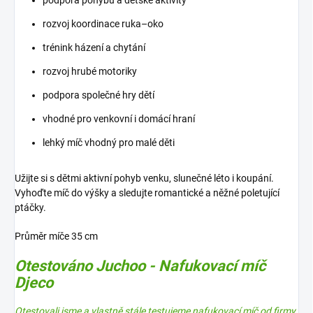
rozvoj koordinace ruka–oko
trénink házení a chytání
rozvoj hrubé motoriky
podpora společné hry dětí
vhodné pro venkovní i domácí hraní
lehký míč vhodný pro malé děti
Užijte si s dětmi aktivní pohyb venku, slunečné léto i koupání.
Vyhoďte míč do výšky a sledujte romantické a něžné poletující
ptáčky.
Průměr míče 35 cm
Otestováno Juchoo - Nafukovací míč
Djeco
Otestovali jsme a vlastně stále testujeme nafukovací míč od firmy