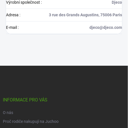
Výrobní společnost
:
Djeco
Adresa
:
3 rue des Grands Augustins, 75006 Paris
E-mail
:
djeco@djeco.com
Z
á
p
a
t
í
INFORMACE PRO VÁS
O nás
Proč rodiče nakupují na Juchoo