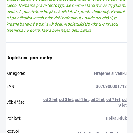
Djeco. Nemáme právě tento typ, ale máme starší míč se třpytkami
uvnitř. A používáme ho již několik let. Je prostě dokonalý. Kvalitní
a i po několika letech nám drží nafouknutý, nikde neuchází, je
krásně barevný a plní svůj účel. A poletující třpytky uvnitř jsou
třešnička na dortu, která baví nejen děti. Lenka
Doplňkové parametry
Kategorie
:
Hrajeme si venku
EAN
:
3070900001718
od 2 let
,
od 3 let
,
od 4 let
,
od 5 let
,
od 7 let
,
od
Věk dítěte
:
9 let
Pohlaví
:
Holka
,
Kluk
Rozvoj