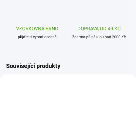
VZORKOVNA BRNO
DOPRAVA OD 49 KČ
přijďte si vybrat osobně
Zdarma při nákupu nad 2000 Kč
Související produkty
DJ02029
H1005241001
SKLADEM
(2 KS)
SKLADEM
(2 KS)