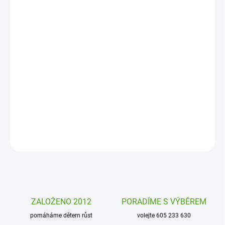
MOŽNOSTI
DORUČENÍ
−
+
Přidat do košíku
Nafukovací míč Ptáčci Djeco je lehký míč k vodě, na pláž i na
zahradu. Něžné ilustrace ptáčků potěší děti a přirozeně je nalákají
k pohybu, házení i hravému dovádění venku.
DETAILNÍ INFORMACE
ZEPTAT SE
HLÍDAT
ZALOŽENO 2012
PORADÍME S VÝBĚREM
pomáháme dětem růst
volejte 605 233 630