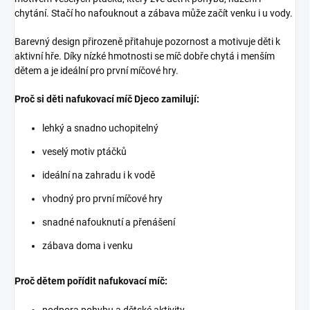
chytání. Stačí ho nafouknout a zábava může začít venku i u vody.
Barevný design přirozeně přitahuje pozornost a motivuje děti k
aktivní hře. Díky nízké hmotnosti se míč dobře chytá i menším
dětem a je ideální pro první míčové hry.
Proč si děti nafukovací míč Djeco zamilují:
lehký a snadno uchopitelný
veselý motiv ptáčků
ideální na zahradu i k vodě
vhodný pro první míčové hry
snadné nafouknutí a přenášení
zábava doma i venku
Proč dětem pořídit nafukovací míč:
podpora pohybu a dětské aktivity