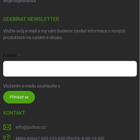
Moje objednávka
ODEBÍRAT NEWSLETTER
Vložte svůj e-mail a my vám budeme zasílat informace o nových
produktech na našem e-shopu.
E-MAIL
Vložením e-mailu souhlasíte s
podmínkami ochrany osobních údajů
Přihlásit se
KONTAKT
info
@
juchoo.cz
Máte dotaz? 605 233 630 (Po-Pá: 8.00-19.00)