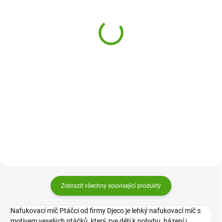
Djeco Shazovačka
Haba Nádobka s lupou
Chamboul Boom
na hmyz s pavoukem
290 Kč
149 Kč
Do košíku
Do košíku
Shazovačka Chamboul Boom
Nádobka s lupou na hmyz s
Djeco je zábavná hra pro děti na
pavoukem HABA Terra Kids je
doma i na ven. Stavění kuželů a
zábavná naučná hračka na ven,
jejich shazování přináší napětí,
která promění každé dětské
smích a zdravé soutěžení pro
objevování přírody v malé
celou rodinu.
dobrodružství. S pavoukem uvnitř
si...
Zobrazit všechny související produkty
Nafukovací míč Ptáčci od firmy Djeco je lehký nafukovací míč s
motivem veselých ptáčků, který zve děti k pohybu, házení i