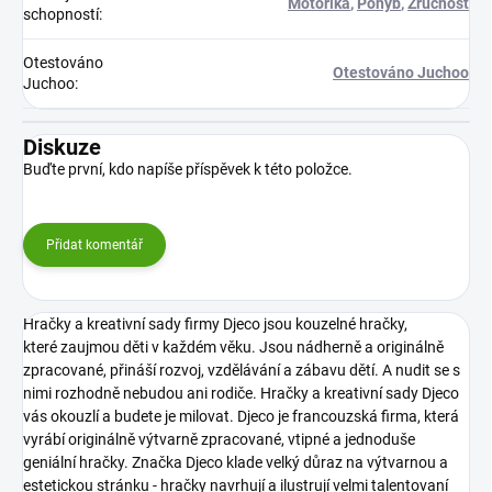
Motorika
,
Pohyb
,
Zručnost
schopností
:
Otestováno
Otestováno Juchoo
Juchoo
:
Diskuze
Buďte první, kdo napíše příspěvek k této položce.
Přidat komentář
Hračky a kreativní sady firmy Djeco jsou kouzelné hračky,
které zaujmou děti v každém věku. Jsou nádherně a originálně
zpracované, přináší rozvoj, vzdělávání a zábavu dětí. A nudit se s
nimi rozhodně nebudou ani rodiče. Hračky a kreativní sady Djeco
vás okouzlí a budete je milovat.
Djeco je francouzská firma, která
vyrábí originálně výtvarně zpracované, vtipné a jednoduše
geniální hračky. Značka Djeco klade velký důraz na výtvarnou a
estetickou stránku - hračky navrhují a ilustrují velmi talentovaní