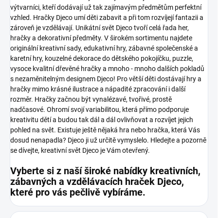
výtvarníci, kteří dodávají už tak zajímavým předmětům perfektní
vzhled. Hračky Djeco umí děti zabavit a při tom rozvíjejí fantazii a
zároveň je vzdělávají.
Unikátní svět Djeco tvoří celá řada her,
hračky a dekorativní předměty. V širokém sortimentu najdete
originální kreativní sady, edukativní hry, zábavné společenské a
karetní hry, kouzelné dekorace do dětského pokojíčku, puzzle,
vysoce kvalitní dřevěné hračky a mnoho - mnoho dalších pokladů
s nezaměnitelným designem Djeco!
Pro větší děti dostávají hry a
hračky mimo krásné ilustrace a nápadité zpracování i další
rozměr. Hračky začnou být vynalézavé, tvořivé, prostě
nadčasové. Ohromí svojí variabilitou, která přímo podporuje
kreativitu dětí a budou tak dál a dál ovlivňovat a rozvíjet jejich
pohled na svět.
Existuje ještě nějaká hra nebo hračka, která Vás
dosud nenapadla? Djeco ji už určitě vymyslelo. Hledejte a pozorně
se dívejte, kreativní svět Djeco je Vám otevřený.
Vyberte si z naší široké nabídky kreativních,
zábavných a vzdělávacích hraček Djeco,
které pro vás pečlivě vybíráme.