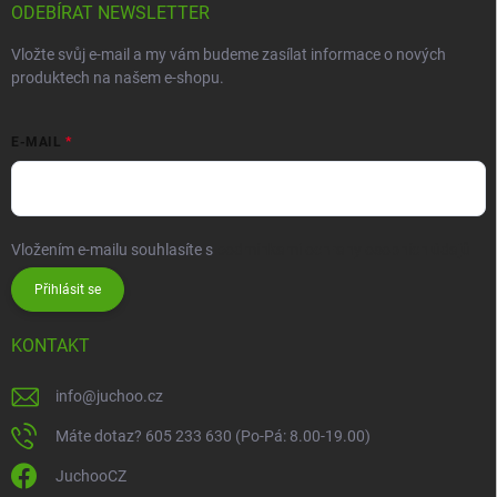
ODEBÍRAT NEWSLETTER
Vložte svůj e-mail a my vám budeme zasílat informace o nových
produktech na našem e-shopu.
E-MAIL
Vložením e-mailu souhlasíte s
podmínkami ochrany osobních údajů
Přihlásit se
KONTAKT
info
@
juchoo.cz
Máte dotaz? 605 233 630 (Po-Pá: 8.00-19.00)
JuchooCZ