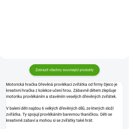
3D mechanická stavebnice
3D mechanická stavebnice
puzzle ze dřeva Ugears nadchne
puzzle ze dřeva Ugears nadchne
starší děti i dospělé. Dřevěný
starší děti i dospělé. Dřevěné
dynamometr vás zavede do světa
přívěsky vás zavedou do světa
principů, mechaniky a fyziky.
principů, mechaniky a fyziky.
Zobrazit všechny související produkty
Motorická hračka Dřevěná provlékací zvířátka od firmy Djeco je
kreativní hračka z kolekce učení hrou.
Zábavně dětem zlepšuje
motoriku provlékáním a stavěním veselých dřevěných zvířátek.
V balení děti najdou 6 velkých dřevěných dílů, ze kterých složí
zvířátka. Ty spojují provlékáním barevnou tkaničkou. Děti se
kreativně zabaví a mohou si se zvířátky také hrát.