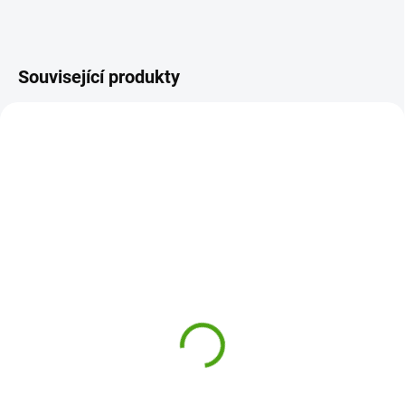
Související produkty
UG70005
UG70007
SKLADEM
SKLADEM
(1 KS)
(1 KS)
Ugears Mechanická 3D
Ugears Mechanická 3D
stavebnice -
stavebnice - U fidget
Dynamometr
Přívěsky
540 Kč
240 Kč
Do košíku
Do košíku