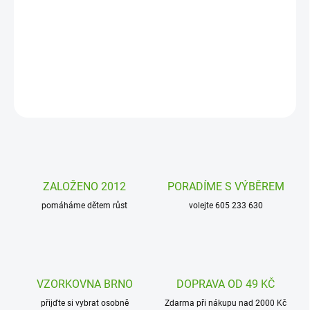
Dřevěná provlékací zvířátka Djeco je motorická hračka z kolekce
učení hrou pro nejmenší děti. Zábavnou formou si zlepší motoriku
provlékáním a stavěním veselých dřevěných zvířátek.
DETAILNÍ INFORMACE
ZEPTAT SE
HLÍDAT
ZALOŽENO 2012
PORADÍME S VÝBĚREM
pomáháme dětem růst
volejte 605 233 630
VZORKOVNA BRNO
DOPRAVA OD 49 KČ
přijďte si vybrat osobně
Zdarma při nákupu nad 2000 Kč