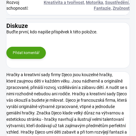
Rozvoj
Kreativita a tvořivost
,
Motorika
,
Soustředění
,
schopností
:
Fantazie
,
Zručnost
Diskuze
Buďte první, kdo napíše příspěvek k této položce.
Přidat komentář
Hračky a kreativní sady firmy Djeco jsou kouzelné hračky,
které zaujmou děti v každém věku. Jsou nádherně a originálně
zpracované, přináší rozvoj, vzdělávání a zábavu dětí. A nudit se s
nimi rozhodně nebudou ani rodiče. Hračky a kreativní sady Djeco
vás okouzlí a budete je milovat.
Djeco je francouzská firma, která
vyrábí originálně výtvarně zpracované, vtipné a jednoduše
geniální hračky. Značka Djeco klade velký důraz na výtvarnou a
estetickou stránku - hračky navrhují a ilustrují velmi talentovaní
výtvarníci, kteří dodávají už tak zajímavým předmětům perfektní
vzhled. Hračky Djeco umí děti zabavit a při tom rozvíjejí fantazii a