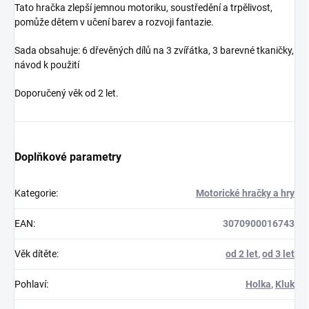
Tato hračka zlepší jemnou motoriku, soustředění a trpělivost,
pomůže dětem v učení barev a rozvoji fantazie.
Sada obsahuje: 6 dřevěných dílů na 3 zvířátka, 3 barevné tkaničky,
návod k použití
Doporučený věk od 2 let.
Doplňkové parametry
Kategorie
:
Motorické hračky a hry
EAN
:
3070900016743
Věk dítěte
:
od 2 let
,
od 3 let
Pohlaví
:
Holka
,
Kluk