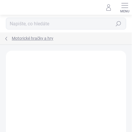
Přejít
na
obsah
Hledat
Motorické hračky a hry
Podrobnosti hodnocení
Neohodnoceno
ZNAČKA:
DJECO