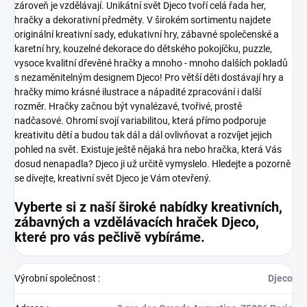
zároveň je vzdělávají.
Unikátní svět Djeco tvoří celá řada her,
hračky a dekorativní předměty. V širokém sortimentu najdete
originální kreativní sady, edukativní hry, zábavné společenské a
karetní hry, kouzelné dekorace do dětského pokojíčku, puzzle,
vysoce kvalitní dřevěné hračky a mnoho - mnoho dalších pokladů
s nezaměnitelným designem Djeco!
Pro větší děti dostávají hry a
hračky mimo krásné ilustrace a nápadité zpracování i další
rozměr. Hračky začnou být vynalézavé, tvořivé, prostě
nadčasové. Ohromí svojí variabilitou, která přímo podporuje
kreativitu dětí a budou tak dál a dál ovlivňovat a rozvíjet jejich
pohled na svět.
Existuje ještě nějaká hra nebo hračka, která Vás
dosud nenapadla? Djeco ji už určitě vymyslelo. Hledejte a pozorně
se dívejte, kreativní svět Djeco je Vám otevřený.
Vyberte si z naší široké nabídky kreativních,
zábavných a vzdělávacích hraček Djeco,
které pro vás pečlivě vybíráme.
Výrobní společnost
:
Djeco