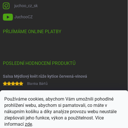
juchoo_cz_sk
JuchooCZ
PŘIJÍMÁME ONLINE PLATBY
POSLEDNÍ HODNOCENÍ PRODUKTŮ
Salsa Mýdlový květ růže kytice červená-vínová
Blanka Bártů
Paní na telefonu velice ochotná
Používáme cookies, abychom Vám umožnili pohodlné
prohlížení webu, abychom si pamatovali, co máte v
nákupním košíku a díky analýze provozu webu neustále
zlepšovali jeho funkce, výkon a použitelnost. Více
informací
zde
.