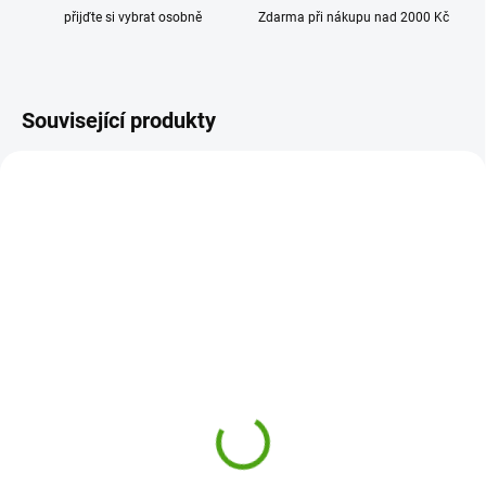
přijďte si vybrat osobně
Zdarma při nákupu nad 2000 Kč
Související produkty
DJ00043
DJ00099
SKLADEM
SKLADEM
(1 KS)
(1 KS)
Djeco Přemístitelné
Djeco Přemístitelné
samolepky Auta
samolepky Zvířata na
farmě
230 Kč
230 Kč
Do košíku