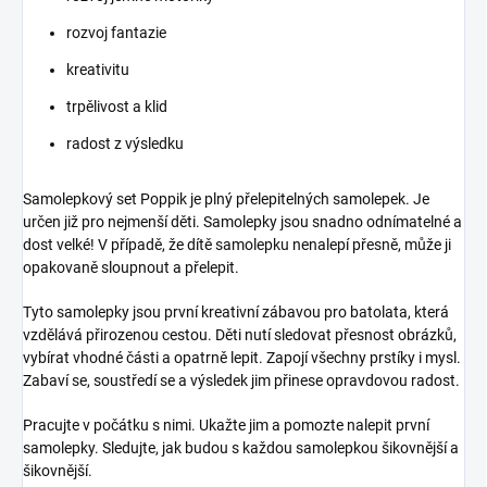
rozvoj fantazie
kreativitu
trpělivost a klid
radost z výsledku
Samolepkový set Poppik je plný přelepitelných samolepek. Je
určen již pro nejmenší děti. Samolepky jsou snadno odnímatelné a
dost velké! V případě, že dítě samolepku nenalepí přesně, může ji
opakovaně sloupnout a přelepit.
Tyto samolepky jsou první kreativní zábavou pro batolata, která
vzdělává přirozenou cestou. Děti nutí sledovat přesnost obrázků,
vybírat vhodné části a opatrně lepit. Zapojí všechny prstíky i mysl.
Zabaví se, soustředí se a výsledek jim přinese opravdovou radost.
Pracujte v počátku s nimi. Ukažte jim a pomozte nalepit první
samolepky. Sledujte, jak budou s každou samolepkou šikovnější a
šikovnější.