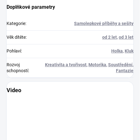
Doplňkové parametry
Kategorie
:
Samolepkové příběhy a sešity
Věk dítěte
:
od 2 let
,
od 3 let
Pohlaví
:
Holka
,
Kluk
Rozvoj
Kreativita a tvořivost
,
Motorika
,
Soustředění
,
schopností
:
Fantazie
Video