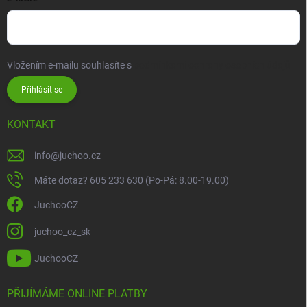
Vložením e-mailu souhlasíte s
podmínkami ochrany osobních údajů
Přihlásit se
KONTAKT
info
@
juchoo.cz
Máte dotaz? 605 233 630 (Po-Pá: 8.00-19.00)
JuchooCZ
juchoo_cz_sk
JuchooCZ
PŘIJÍMÁME ONLINE PLATBY