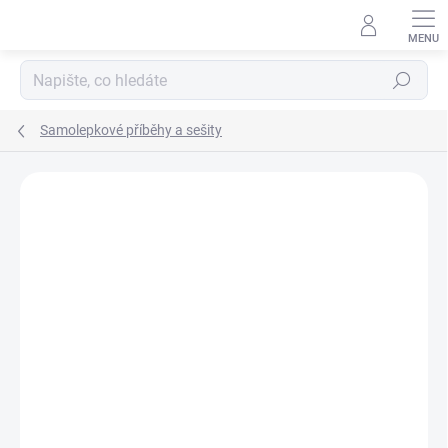
Přejít
na
obsah
Hledat
Samolepkové příběhy a sešity
Podrobnosti hodnocení
Neohodnoceno
ZNAČKA:
POPPIK