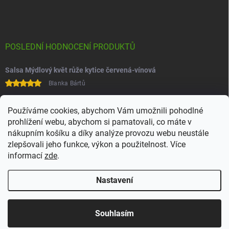
POSLEDNÍ HODNOCENÍ PRODUKTŮ
Salsa Mýdlový květ růže kytice červená-vínová
Blanka Bártů
Paní na telefonu velice ochotná
Používáme cookies, abychom Vám umožnili pohodlné
prohlížení webu, abychom si pamatovali, co máte v
nákupním košíku a díky analýze provozu webu neustále
zlepšovali jeho funkce, výkon a použitelnost. Více
informací
zde
.
Nastavení
Copyright 2026
Juchoo
. Všechna práva vyhrazena.
Upravit nastavení
cookies
Souhlasím
Vytvořil Shoptet