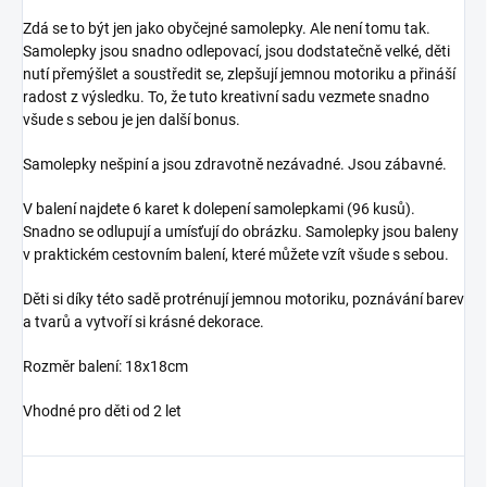
Zdá se to být jen jako obyčejné samolepky. Ale není tomu tak.
Samolepky jsou snadno odlepovací, jsou dodstatečně velké, děti
nutí přemýšlet a soustředit se, zlepšují jemnou motoriku a přináší
radost z výsledku. To, že tuto kreativní sadu vezmete snadno
všude s sebou je jen další bonus.
Samolepky nešpiní a jsou zdravotně nezávadné. Jsou zábavné.
V balení najdete 6 karet k dolepení samolepkami (96 kusů).
Snadno se odlupují a umísťují do obrázku. Samolepky jsou baleny
v praktickém cestovním balení, které můžete vzít všude s sebou.
Děti si díky této sadě protrénují jemnou motoriku, poznávání barev
a tvarů a vytvoří si krásné dekorace.
Rozměr balení: 18x18cm
Vhodné pro děti od 2 let