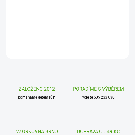
Snadno snímatelné a přelepitelné samolepky. To je
kreativní sada
Poppik. Set plný obrázků a samolepek k dolepení, se kterým si děti
vytvoří kouzelné obrázky s motivem přírody. Vhodná již pro děti od
2 let.
DETAILNÍ INFORMACE
ZEPTAT SE
HLÍDAT
ZALOŽENO 2012
PORADÍME S VÝBĚREM
pomáháme dětem růst
volejte 605 233 630
VZORKOVNA BRNO
DOPRAVA OD 49 KČ