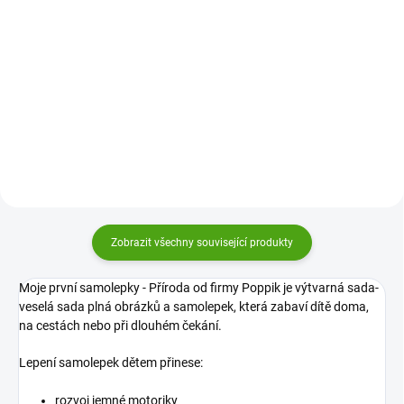
Do košíku
Přemístitelné samolepky Auta od
Djeco podpoří fantazii dětí.
Přemístitelné samolepky Zvířata
Nechte je vytvářet scenérie plné
na farmě od Djeco jsou
aut, silnic, lodí i stavebních strojů.
znovunalepovací samolepky pro
Podpoří svoji jemnou motoriku,
děti od 18 měsíců. Děti s nimi
kreativitu i...
vytvoří obrázky a příběhy plné
fantazie a roztomilých zvířátek.
Zobrazit všechny související produkty
Moje první samolepky - Příroda od firmy Poppik je
výtvarná sada-
veselá sada plná obrázků a samolepek, která zabaví dítě doma,
na cestách nebo při dlouhém čekání.
Lepení samolepek dětem přinese:
rozvoj jemné motoriky