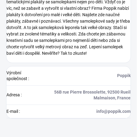
tematickými plakáty se samolepkami nejen pro děti. Vždyť co je
víc, než se zabavit a vytvořit si vlastní obraz? Firma Poppik nabízí
plakáty k dotvoření pro malé i velké děti. Najdete zde naučné
plakáty, zábavné i poznávací. Všechny samolepkové sady je třeba
dotvořit. A to jak samolepková leporela tak velké obrazy. Stačí si
vybrat ze zvolené tématiky a velikosti. Zda chcete jen zábavnou
kreativní sadu se samolepkami pro nejmenší děti nebo zda si
chcete vytvořit velký metrový obraz na zeď. Lepení samolepek
baví děti i dospělé. Nevěříte? Tak to zkuste!
Výrobní
Poppik
společnost
:
56B rue Pierre Brossolette, 92500 Rueil
Adresa
:
Malmaison, France
E-mail
:
info@poppik.com