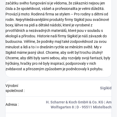
začátku svého fungování si je vědoma, že zákazníci nejsou jen
čísla a že spolehlivost, vášeň a profesionalita je velmi důležitá.
Provází ji moto: Rodinná firma se stylem – Pro rodiny s dětmi od
rodin.
Nejvyhledávanějšími produkty firmy Sigikid jsou svačinové
boxy, láhve na pidí a dětské nádobí, které je vyrobené z
prvotřídních a nezávadných materiálů, které jsou v souladu s
ekologií a přírodou.
Historie naší firmy Sigikid je náš závazek do
budoucna. Věříme, že podniky mají také zodpovědnost za svou
minulost a lidi a to i v dnešním rychle se měnícím světě.
My v
Sigikid máme jasný úkol. Chceme, aby svět byl trochu útulný!
Chceme, aby děti byly sami sebou, aby rozvíjely svoji fantazii, byly
hýčkány, hračky pro ně byly inspirací, podporovaly v nich
zvědavost a přirozeným způsobem je podněcovaly k pohybu.
Výrobní
Sigikid
společnost
:
H. Scharrer & Koch GmbH & Co. KG | Am
Adresa
:
Wolfsgarten 8 | D - 95511 Mistelbach