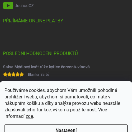
JuchooCZ
PŘIJÍMÁME ONLINE PLATBY
POSLEDNÍ HODNOCENÍ PRODUKTŮ
Salsa Mýdlový květ růže kytice červená-vínová
Blanka Bártů
Paní na telefonu velice ochotná
Používáme cookies, abychom Vám umožnili pohodlné
prohlížení webu, abychom si pamatovali, co máte v
nákupním košíku a díky analýze provozu webu neustále
zlepšovali jeho funkce, výkon a použitelnost. Více
informací
zde
.
Nastavení