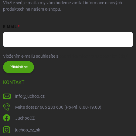
Vložte svůj e-mail a my vám budeme zasílat informace o nových
produktech na našem e-shopu.
E-MAIL
Vložením e-mailu souhlasíte s
podmínkami ochrany osobních údajů
Přihlásit se
KONTAKT
info
@
juchoo.cz
Máte dotaz? 605 233 630 (Po-Pá: 8.00-19.00)
JuchooCZ
juchoo_cz_sk