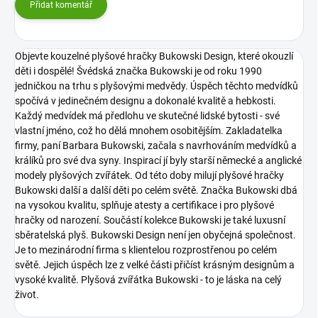
Přidat komentář
Objevte kouzelné plyšové hračky Bukowski Design, které okouzlí
děti i dospělé! Švédská značka Bukowski je od roku 1990
jedničkou na trhu s plyšovými medvědy. Úspěch těchto medvídků
spočívá v jedinečném designu a dokonalé kvalitě a hebkosti.
Každý medvídek má předlohu ve skutečné lidské bytosti - své
vlastní jméno, což ho dělá mnohem osobitějším. Zakladatelka
firmy, paní Barbara Bukowski, začala s navrhováním medvídků a
králíků pro své dva syny. Inspirací jí byly starší německé a anglické
modely plyšových zvířátek. Od této doby milují plyšové hračky
Bukowski další a další děti po celém světě. Značka Bukowski dbá
na vysokou kvalitu, splňuje atesty a certifikace i pro plyšové
hračky od narození. Součástí kolekce Bukowski je také luxusní
sběratelská plyš.
Bukowski Design není jen obyčejná společnost.
Je to mezinárodní firma s klientelou rozprostřenou po celém
světě. Jejich úspěch lze z velké části přičíst krásným designům a
vysoké kvalitě.
Plyšová zvířátka Bukowski - to je láska na celý
život.