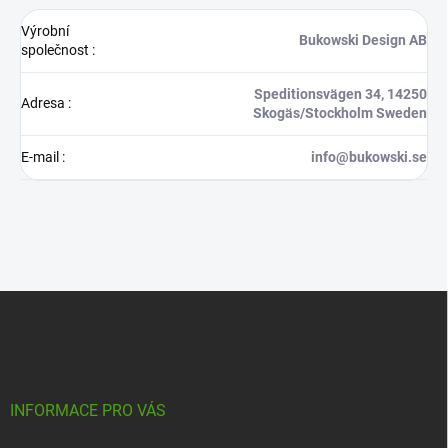
Výrobní
Bukowski Design AB
společnost
:
Speditionsvägen 34, 14250
Adresa
:
Skogäs/Stockholm Sweden
E-mail
:
info@bukowski.se
Z
á
p
a
t
í
INFORMACE PRO VÁS