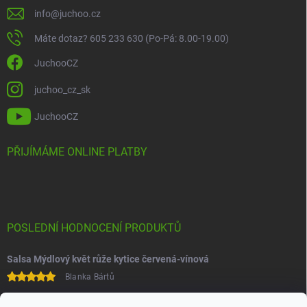
info
@
juchoo.cz
Máte dotaz? 605 233 630 (Po-Pá: 8.00-19.00)
JuchooCZ
juchoo_cz_sk
JuchooCZ
PŘIJÍMÁME ONLINE PLATBY
POSLEDNÍ HODNOCENÍ PRODUKTŮ
Salsa Mýdlový květ růže kytice červená-vínová
Blanka Bártů
Paní na telefonu velice ochotná