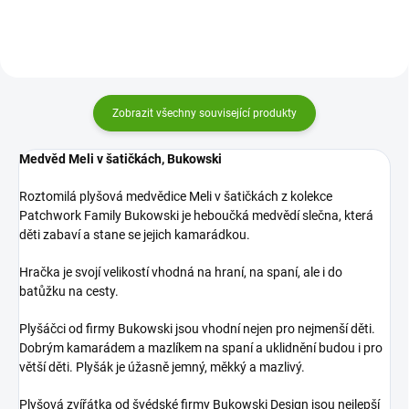
nejen vy. Ale i vaše děti,...
přinese lásku a krásu do...
Zobrazit všechny související produkty
Medvěd Meli v šatičkách, Bukowski
Roztomilá plyšová medvědice Meli v šatičkách z kolekce
Patchwork Family Bukowski je heboučká medvědí slečna, která
děti zabaví a stane se jejich kamarádkou.
Hračka je svojí velikostí vhodná na hraní, na spaní, ale i do
batůžku na cesty.
Plyšáčci od firmy Bukowski jsou vhodní nejen pro nejmenší děti.
Dobrým kamarádem a mazlíkem na spaní a uklidnění budou i pro
větší děti. Plyšák je úžasně jemný, měkký a mazlivý.
Plyšová zvířátka od švédské firmy Bukowski Design jsou nejlepší