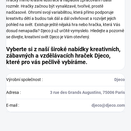
rozměr. Hračky začnou být vynalézavé, tvořivé, prostě
nadčasové. Ohromí svojí variabilitou, která přímo podporuje
kreativitu dětí a budou tak dál a dál ovlivňovat a rozvíjet jejich
pohled na svět.
Existuje ještě nějaká hra nebo hračka, která Vás
dosud nenapadla? Djeco ji už určitě vymyslelo. Hledejte a pozorně
se dívejte, kreativní svět Djeco je Vám otevřený.
Vyberte si z naší široké nabídky kreativních,
zábavných a vzdělávacích hraček Djeco,
které pro vás pečlivě vybíráme.
Výrobní společnost
:
Djeco
Adresa
:
3 rue des Grands Augustins, 75006 Paris
E-mail
:
djeco@djeco.com