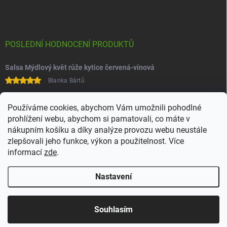
POSLEDNÍ HODNOCENÍ PRODUKTŮ
Salsa Mýdlový květ růže kytice červená-vínová
Blanka Bártů
Paní na telefonu velice ochotná
Používáme cookies, abychom Vám umožnili pohodlné
prohlížení webu, abychom si pamatovali, co máte v
nákupním košíku a díky analýze provozu webu neustále
zlepšovali jeho funkce, výkon a použitelnost. Více
informací
zde
.
Nastavení
Copyright 2026
Juchoo
. Všechna práva vyhrazena.
Upravit nastavení
cookies
Souhlasím
Vytvořil Shoptet