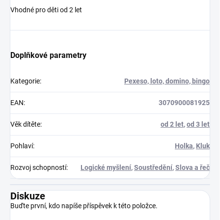
Vhodné pro děti od 2 let
Doplňkové parametry
Kategorie
:
Pexeso, loto, domino, bingo
EAN
:
3070900081925
Věk dítěte
:
od 2 let
,
od 3 let
Pohlaví
:
Holka
,
Kluk
Rozvoj schopností
:
Logické myšlení
,
Soustředění
,
Slova a řeč
Diskuze
Buďte první, kdo napíše příspěvek k této položce.