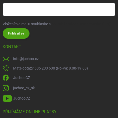
Vložením e-mailu souhlasíte s
podmínkami ochrany osobních údajů
Přihlásit se
KONTAKT
info
@
juchoo.cz
Máte dotaz? 605 233 630 (Po-Pá: 8.00-19.00)
JuchooCZ
juchoo_cz_sk
JuchooCZ
PŘIJÍMÁME ONLINE PLATBY