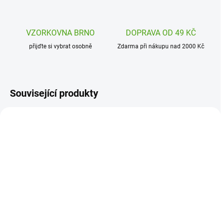
VZORKOVNA BRNO
DOPRAVA OD 49 KČ
přijďte si vybrat osobně
Zdarma při nákupu nad 2000 Kč
Související produkty
DJ08185
L21030
SKLADEM
SKLADEM
(1 KS)
(1 KS)
Djeco Domino Kamarádi
Ludattica Risky Pexeso -