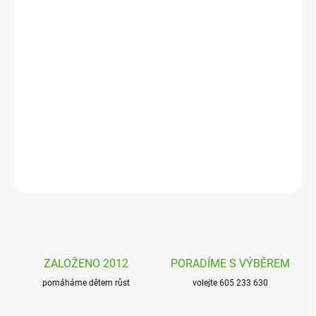
DORUČENÍ
−
+
Přidat do košíku
Loto Dům a zahrada Djeco je zábavná hra s krásnými ilustracemi
určená pro nejmenší hráče. Hravou formou se naučí nové věci,
rozšíří si slovní zásobu a zabaví se.
DETAILNÍ INFORMACE
ZEPTAT SE
HLÍDAT
ZALOŽENO 2012
PORADÍME S VÝBĚREM
pomáháme dětem růst
volejte 605 233 630