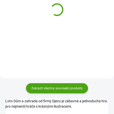
Pozor pes
299 Kč
369 Kč
Do košíku
Do košíku
Domino Kamarádi od firmy Djeco
je krásné zvířátkové domino, které
Risky Pexeso je originální a
bude vaše děti bavit! Zabaleno v
krásně malované pexeso firmy
dárkové krabičce s popruhem pro
Ludattica, které děti zabaví a je
snadné přenášení.
zároveň jiné. Milujete adrenalin?
Tak si dejte pozor na psa.
Zobrazit všechny související produkty
Loto Dům a zahrada od firmy Djeco je zábavná a jednoduchá hra
pro nejmenší hráče s krásnými ilustracemi.