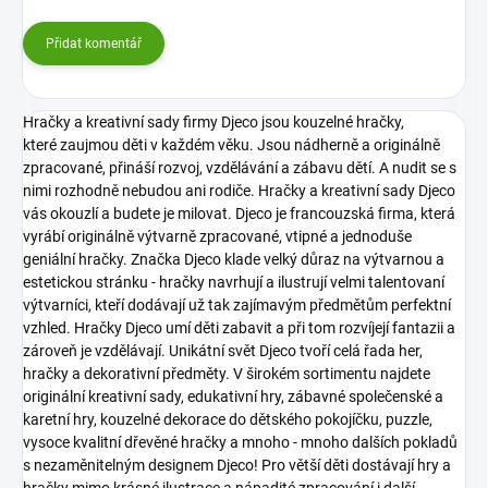
Přidat komentář
Hračky a kreativní sady firmy Djeco jsou kouzelné hračky,
které zaujmou děti v každém věku. Jsou nádherně a originálně
zpracované, přináší rozvoj, vzdělávání a zábavu dětí. A nudit se s
nimi rozhodně nebudou ani rodiče. Hračky a kreativní sady Djeco
vás okouzlí a budete je milovat.
Djeco je francouzská firma, která
vyrábí originálně výtvarně zpracované, vtipné a jednoduše
geniální hračky. Značka Djeco klade velký důraz na výtvarnou a
estetickou stránku - hračky navrhují a ilustrují velmi talentovaní
výtvarníci, kteří dodávají už tak zajímavým předmětům perfektní
vzhled. Hračky Djeco umí děti zabavit a při tom rozvíjejí fantazii a
zároveň je vzdělávají.
Unikátní svět Djeco tvoří celá řada her,
hračky a dekorativní předměty. V širokém sortimentu najdete
originální kreativní sady, edukativní hry, zábavné společenské a
karetní hry, kouzelné dekorace do dětského pokojíčku, puzzle,
vysoce kvalitní dřevěné hračky a mnoho - mnoho dalších pokladů
s nezaměnitelným designem Djeco!
Pro větší děti dostávají hry a
hračky mimo krásné ilustrace a nápadité zpracování i další