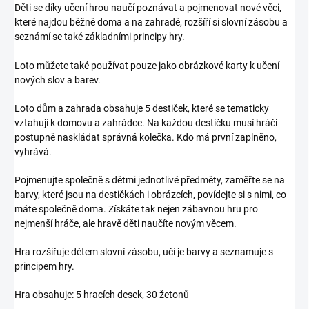
Děti se díky učení hrou naučí poznávat a pojmenovat nové věci,
které najdou běžně doma a na zahradě, rozšíří si slovní zásobu a
seznámí se také základními principy hry.
Loto můžete také používat pouze jako obrázkové karty k učení
nových slov a barev.
Loto dům a zahrada obsahuje 5 destiček, které se tematicky
vztahují k domovu a zahrádce. Na každou destičku musí hráči
postupně naskládat správná kolečka. Kdo má první zaplněno,
vyhrává.
Pojmenujte společně s dětmi jednotlivé předměty, zaměřte se na
barvy, které jsou na destičkách i obrázcích, povídejte si s nimi, co
máte společně doma. Získáte tak nejen zábavnou hru pro
nejmenší hráče, ale hravě děti naučíte novým věcem.
Hra rozšiřuje dětem slovní zásobu, učí je barvy a seznamuje s
principem hry.
Hra obsahuje: 5 hracích desek, 30 žetonů