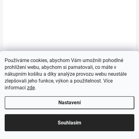
DJ08578
Používáme cookies, abychom Vám umožnili pohodlné
prohlížení webu, abychom si pamatovali, co máte v
nákupním košíku a díky analýze provozu webu neustále
zlepšovali jeho funkce, výkon a použitelnost. Více
informací
zde
.
Nastavení
SKLADEM
Souhlasím
(2 KS)
Djeco Logická hra Sologic Pentanimo