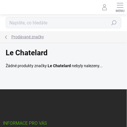
Přejít
na
obsah
Hledat
Prodávané značky
Le Chatelard
Žádné produkty značky
Le Chatelard
nebyly nalezeny...
Z
á
p
a
t
í
INFORMACE PRO VÁS