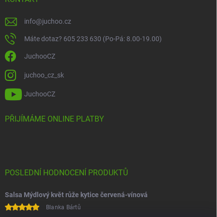
info
@
juchoo.cz
Máte dotaz? 605 233 630 (Po-Pá: 8.00-19.00)
JuchooCZ
juchoo_cz_sk
JuchooCZ
PŘIJÍMÁME ONLINE PLATBY
POSLEDNÍ HODNOCENÍ PRODUKTŮ
Salsa Mýdlový květ růže kytice červená-vínová
Blanka Bártů