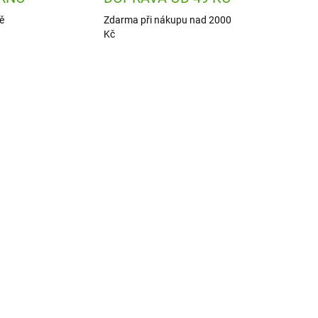
ě
Zdarma při nákupu nad 2000
Kč
0GRY
ION-RF750GRE
 DNÍ
ODESLÁNÍ DO 7 DNÍ
k
ion8 Láhev na pití Leak
Proof Green 750 ml