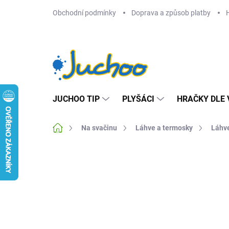
Přejít
Obchodní podmínky
Doprava a způsob platby
na
obsah
JUCHOO TIP
PLYŠÁCI
HRAČKY DLE 
Domů
Na svačinu
Láhve a termosky
Láhve
Neohodnoceno
Podrobnosti hodnocení
Z