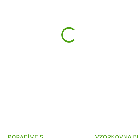
Designová a praktická láhev n
které podporují pitný režim. 
zmáčknout tlačítko a pít. Dí
skvělá i pro sportovce!
DETAILNÍ INFORMACE
PORADÍME S
VZORKOVNA B