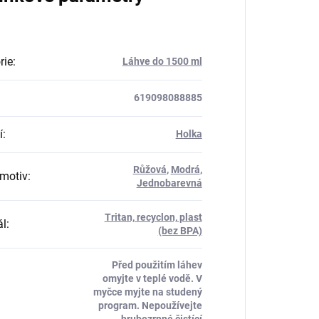
rie
:
Láhve do 1500 ml
619098088885
í
:
Holka
Růžová
,
Modrá
,
motiv
:
Jednobarevná
Tritan, recyclon, plast
ál
:
(bez BPA)
Před použitím láhev
omyjte v teplé vodě. V
myčce myjte na studený
program. Nepoužívejte
hrubozrnné čistící