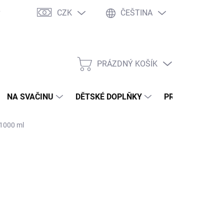
CZK
ČEŠTINA
y
Ochrana osobních údajů
Jak nakupovat
Moje objednávka
PRÁZDNÝ KOŠÍK
NÁKUPNÍ
KOŠÍK
NA SVAČINU
DĚTSKÉ DOPLŇKY
PRO DOSPĚLÉ
 1000 ml
NÉ