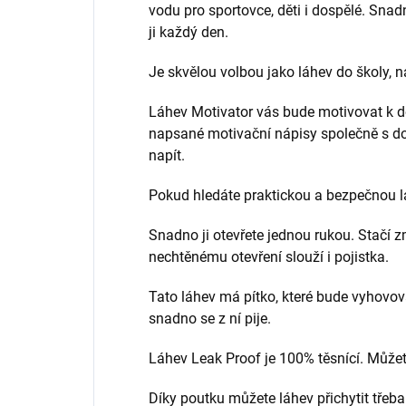
vodu pro sportovce, děti i dospělé. Snadn
ji každý den.
Je skvělou volbou jako láhev do školy, na
Láhev Motivator vás bude motivovat k 
napsané motivační nápisy společně s do
napít.
Pokud hledáte praktickou a bezpečnou láh
Snadno ji otevřete jednou rukou. Stačí z
nechtěnému otevření slouží i pojistka.
Tato láhev má pítko, které bude vyhovo
snadno se z ní pije.
Láhev Leak Proof je 100% těsnící. Můžete
Díky poutku můžete láhev přichytit třeba