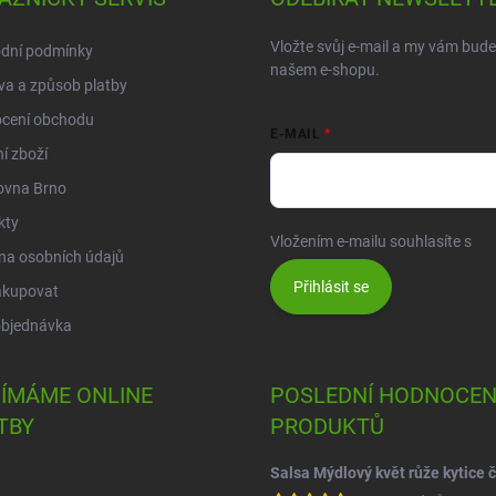
Vložte svůj e-mail a my vám bud
dní podmínky
našem e-shopu.
a a způsob platby
cení obchodu
E-MAIL
í zboží
ovna Brno
kty
Vložením e-mailu souhlasíte s
po
na osobních údajů
Přihlásit se
akupovat
objednávka
JÍMÁME ONLINE
POSLEDNÍ HODNOCEN
TBY
PRODUKTŮ