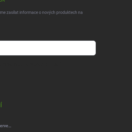
eme zasílat informace o nových produktech na
dmínkami ochrany osobních údajů
Í
Salsa Mýdlový květ růže kytice červená-vínová