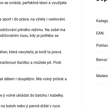
o se ovládá, perfektně těsní a využijete
 sport i do práce, na výlety i cestování.
Katego
dodržování pitného režimu. Na sobě má
EAN
:
držováním času, kdy je potřeba se
Pohlav
ev, která nevyteče, je Ion8 ta pravá.
Barva/
máčknout tlačítko a můžete pít. Proti
Materi
vat dětem i dospělým. Má volný průtok a
 ji volně ukládat do batohu i kabelky.
 na batoh nebo ji pevně držet v ruce.