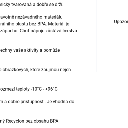
icky tvarovaná a dobře se drží.
dravotně nezávadného materiálu
Upozor
rálního plastu bez BPA. Materiál je
 zápachu. Chuť nápoje zůstává čerstvá
šechny vaše aktivity a pomůže
o obrázkových, které zaujmou nejen
ozmezí teploty -10°C - +96°C.
m a dobré přístupnosti. Je vhodná do
adný Recyclon bez obsahu BPA