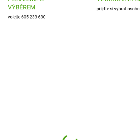
VÝBĚREM
přijďte si vybrat osobn
volejte 605 233 630
ION-RF1000PBMOT2
ION-RF75
SKLADEM
ODESLÁNÍ DO 7
(1 KS)
ion8 Láhev na pití Lea
8 Láhev na pití Leak
Proof Grey, 750 ml
of Motivator Sonic