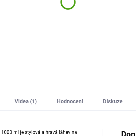
329 Kč
ue 1000 ml
9 Kč
Do košíku
Do košíku
Designová a praktická láhev 
pití pro děti i dospělé v elegan
ignová a praktická láhev na
šedé barvě. Snadno ji otevřet
 pro děti i dospělé s
jednou rukou – stačí zmáčkn
vačními nápisy, které
tlačítko a pít. Díky 100% těsně
orují pitný režim. Snadno ji
vám v batohu...
řete jednou rukou – stačí
knout tlačítko a pít. Díky...
Videa (1)
Hodnocení
Diskuze
 1000 ml je stylová a hravá láhev na
Dop