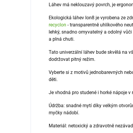
Láhev má neklouzavý povrch, je ergonom
Ekologická láhev Ion8 je vyrobena ze z
recyclon
- transparentně uhlíkového neut
lehký, snadno omyvatelný a odolný vůči
a plná chuti.
Tato univerzální láhev bude skvělá na v
dodržovat pitný režim.
Vyberte si z motivů jednobarevných neb
děti.
Je vhodná pro studené i horké nápoje v r
Údržba: snadné mytí díky velkým otvorů
myčky nádobí.
Materiál: netoxický a zdravotně nezáv