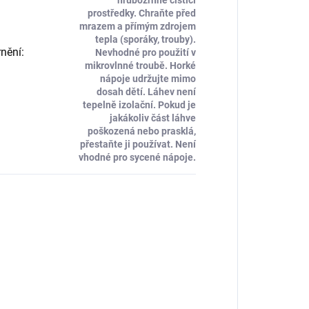
prostředky. Chraňte před
mrazem a přímým zdrojem
tepla (sporáky, trouby).
nění
:
Nevhodné pro použití v
mikrovlnné troubě. Horké
nápoje udržujte mimo
dosah dětí. Láhev není
tepelně izolační. Pokud je
jakákoliv část láhve
poškozená nebo prasklá,
přestaňte ji používat. Není
vhodné pro sycené nápoje.