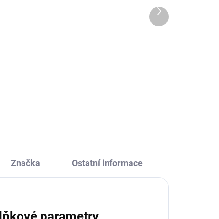
329 Kč
Další
produkt
Do košíku
na
Designová a praktická láhev na
tní
pití pro děti i dospělé ve veselé
e
barvě. Snadno ji otevřete jednou
out
rukou – stačí zmáčknout tlačítko
ní
a pít. Díky 100% těsnění vám v
batohu nikdy...
Značka
Ostatní informace
lňkové parametry