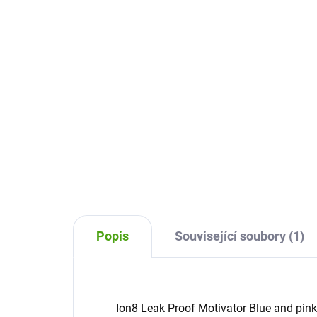
bl
329 Kč
43
Do košíku
Designová a praktická láhev na
pití pro děti i dospělé v modré
Des
barvě. Snadno ji otevřete jednou
pití
rukou – stačí zmáčknout tlačítko
moti
a pít. Díky 100% těsnění vám v
podp
batohu nikdy...
otev
zmáč
Popis
Související soubory (1)
Ion8 Leak Proof Motivator Blue and pink