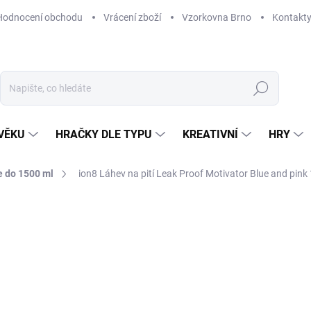
Hodnocení obchodu
Vrácení zboží
Vzorkovna Brno
Kontakt
Hledat
VĚKU
HRAČKY DLE TYPU
KREATIVNÍ
HRY
 do 1500 ml
ion8 Láhev na pití Leak Proof Motivator Blue and pink
NAČKA:
ION8
439 Kč
Měrná
MOMENTÁLNĚ NEDOSTUP
cena:
MOŽNOSTI DORUČENÍ