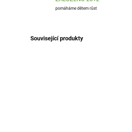
pomáháme dětem růst
Související produkty
ION-RF750BLU
SKLADEM
(1 KS)
ion8 Láhev na pití Leak
ion
Proof Blue 750 ml
pro