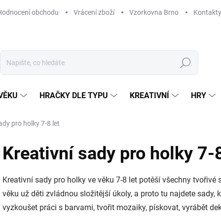
Hodnocení obchodu
Vrácení zboží
Vzorkovna Brno
Kontakt
Hledat
VĚKU
HRAČKY DLE TYPU
KREATIVNÍ
HRY
ady pro holky 7-8 let
Kreativní sady pro holky 7-8
Kreativní sady pro holky ve věku 7-8 let potěší všechny tvořivé s
věku už děti zvládnou složitější úkoly, a proto tu najdete sady,
vyzkoušet práci s barvami, tvořit mozaiky, pískovat, vyrábět de