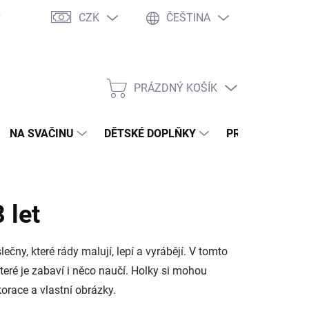
CZK
ČEŠTINA
y
Ochrana osobních údajů
Jak nakupovat
Moje objednávka
PRÁZDNÝ KOŠÍK
NÁKUPNÍ
KOŠÍK
NA SVAČINU
DĚTSKÉ DOPLŇKY
PRO DOSPĚLÉ
 let
lečny, které rády malují, lepí a vyrábějí. V tomto
 které je zabaví i něco naučí. Holky si mohou
korace a vlastní obrázky.