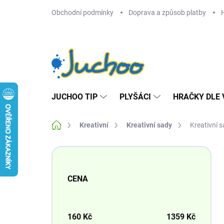
Přejít
Obchodní podmínky
Doprava a způsob platby
na
obsah
JUCHOO TIP
PLYŠÁCI
HRAČKY DLE 
Domů
Kreativní
Kreativní sady
Kreativní s
P
o
s
CENA
t
r
a
n
160
Kč
1359
Kč