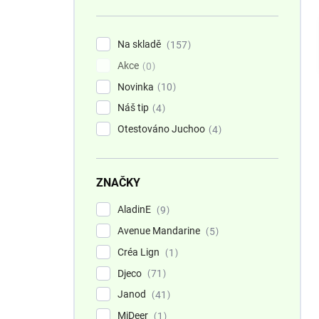
n
í
p
Na skladě
157
a
Akce
n
0
e
Novinka
10
l
Náš tip
4
Otestováno Juchoo
4
ZNAČKY
AladinE
9
Avenue Mandarine
5
Créa Lign
1
Djeco
71
Janod
41
MiDeer
1