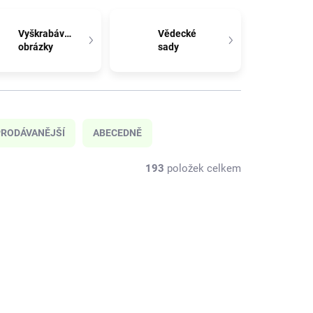
Vyškrabávací
Vědecké
obrázky
sady
RODÁVANĚJŠÍ
ABECEDNĚ
193
položek celkem
NOVINKA
J00036
DJ00033