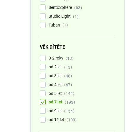
SentoSphere
63
Studio Light
1
Tuban
1
VĚK DÍTĚTE
0-2 roky
13
od 2 let
13
od 3 let
48
od 4 let
67
od 5 let
144
od 7 let
193
od 9 let
154
od 11 let
100