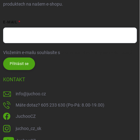
produktech na našem e-shopu.
E-MAIL
Vložením e-mailu souhlasíte s
podmínkami ochrany osobních údajů
Přihlásit se
KONTAKT
info
@
juchoo.cz
Máte dotaz? 605 233 630 (Po-Pá: 8.00-19.00)
JuchooCZ
juchoo_cz_sk