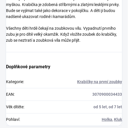
myškou. Krabička je zdobená stříbrnými a zlatými lesklými prvky.
Bude se vyjímat také jako dekorace v pokojíčku. A děti ji budou
nadšeně ukazovat rodině i kamarádům.
Všechny děti hrdě čekají na zoubkovou vílu. Vypadnutí prvního
zubu je pro dítě velký okamžik. Když vložíte zoubek do krabičky,
zub se neztratí a zoubková víla může přijít.
Doplňkové parametry
Kategorie
:
Krabičky na první zoubky
EAN
:
3070900034433
Věk dítěte
:
od 5 let, od 7 let
Pohlaví
:
Holka
,
Kluk