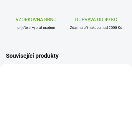
VZORKOVNA BRNO
DOPRAVA OD 49 KČ
přijďte si vybrat osobně
Zdarma při nákupu nad 2000 Kč
Související produkty
DD03446C
DD03446A
SKLADEM
SKLADEM
(2 KS)
(3 KS)
Djeco Krabička na
Djeco Krabička na