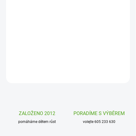
DORUČENÍ
−
+
Přidat do košíku
Krabička na zoubky s myškou Djeco schová mléčné zoubky dětí.
Až přijde zoubková víla, budou stylově uschované a připravené
pro odměnu i na památku.
DETAILNÍ INFORMACE
ZEPTAT SE
HLÍDAT
ZALOŽENO 2012
PORADÍME S VÝBĚREM
pomáháme dětem růst
volejte 605 233 630