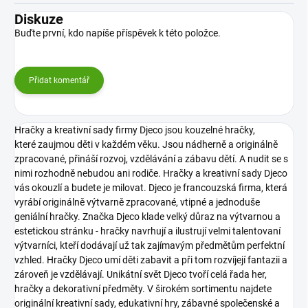
Diskuze
Buďte první, kdo napíše příspěvek k této položce.
Přidat komentář
Hračky a kreativní sady firmy Djeco jsou kouzelné hračky,
které zaujmou děti v každém věku. Jsou nádherně a originálně
zpracované, přináší rozvoj, vzdělávání a zábavu dětí. A nudit se s
nimi rozhodně nebudou ani rodiče. Hračky a kreativní sady Djeco
vás okouzlí a budete je milovat.
Djeco je francouzská firma, která
vyrábí originálně výtvarně zpracované, vtipné a jednoduše
geniální hračky. Značka Djeco klade velký důraz na výtvarnou a
estetickou stránku - hračky navrhují a ilustrují velmi talentovaní
výtvarníci, kteří dodávají už tak zajímavým předmětům perfektní
vzhled. Hračky Djeco umí děti zabavit a při tom rozvíjejí fantazii a
zároveň je vzdělávají.
Unikátní svět Djeco tvoří celá řada her,
hračky a dekorativní předměty. V širokém sortimentu najdete
originální kreativní sady, edukativní hry, zábavné společenské a