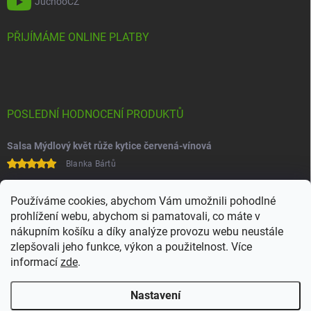
JuchooCZ
PŘIJÍMÁME ONLINE PLATBY
POSLEDNÍ HODNOCENÍ PRODUKTŮ
Salsa Mýdlový květ růže kytice červená-vínová
Blanka Bártů
Paní na telefonu velice ochotná
Používáme cookies, abychom Vám umožnili pohodlné
prohlížení webu, abychom si pamatovali, co máte v
nákupním košíku a díky analýze provozu webu neustále
zlepšovali jeho funkce, výkon a použitelnost. Více
informací
zde
.
Nastavení