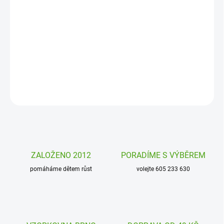
Znáte šumivé bomby do koupele? Ty od Accentra jsou však
originální. Jsou vyráběny ručně, vypadají jako dortík, je jich
pořádný kus a nádherně voní. Příjemná koupel zaručena!
DETAILNÍ INFORMACE
ZEPTAT SE
HLÍDAT
ZALOŽENO 2012
PORADÍME S VÝBĚREM
pomáháme dětem růst
volejte 605 233 630