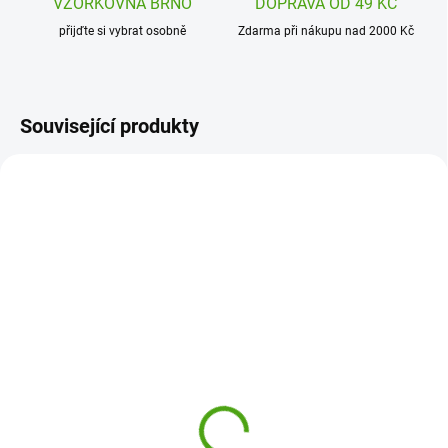
VZORKOVNA BRNO
DOPRAVA OD 49 KČ
přijďte si vybrat osobně
Zdarma při nákupu nad 2000 Kč
Související produkty
SAL3558024
SAL3558027
SKLADEM
(>5 KS)
SKLADEM
(>5 KS)
Salsa Mýdlová růže na
Salsa Mýdlová růže na
stonku - 1 ks (mix barev)
stonku - 1 ks (růžová,
49 Kč
lila)