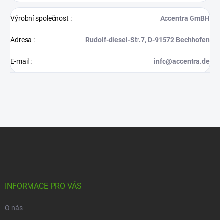
Výrobní společnost
:
Accentra GmBH
Adresa
:
Rudolf-diesel-Str.7, D-91572 Bechhofen
E-mail
:
info@accentra.de
Z
á
p
a
t
í
INFORMACE PRO VÁS
O nás