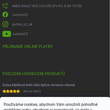
Máte dotaz? 605 233 630 (Po-Pá: 8.00-19.00)
JuchooCZ
juchoo_cz_sk
JuchooCZ
PŘIJÍMÁME ONLINE PLATBY
POSLEDNÍ HODNOCENÍ PRODUKTŮ
Salsa Mýdlový květ růže kytice červená-vínová
Blanka Bártů
Paní na telefonu velice ochotná
Používáme cookies, abychom Vám umožnili pohodlné
prohlížení webu, abychom si pamatovali, co máte v