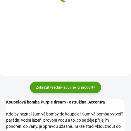
49 Kč
Do košíku
Do košíku
Mýdlové růže Salsa jsou voňavé
mýdlové květy, se kterými
Mýdlové růže Salsa jsou voňavé
připravíte romantickou koupel.
mýdlové květy, se kterými
Nebo je můžete věnovat jako
připravíte romantickou koupel.
krásnou a nevadnoucí kytku.
Nebo je můžete věnovat jako
Jsou totiž dokonalé!
krásnou a nevadnoucí kytku.
Jsou totiž dokonalé!
Zobrazit všechny související produkty
Koupelová bomba Purple dream - ostružina, Accentra
Kdo by neznal šumivé bomby do koupele? Šumivá bomba vytvoří
parádní vodní lázeň, provoní vodu a to, co se děje při jejím
ponoření do vany, je opravdu úžasné. Takže stačí vklouznout do