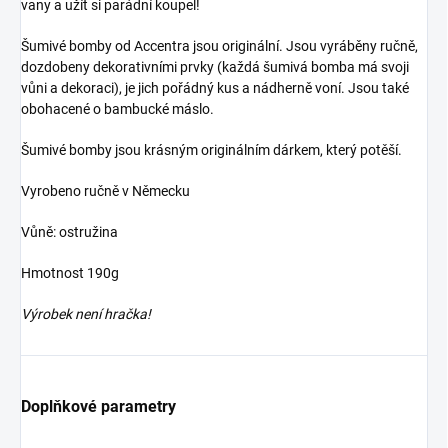
vany a užít si parádní koupel!
Šumivé bomby od Accentra jsou originální. Jsou vyráběny ručně,
dozdobeny dekorativními prvky (každá šumivá bomba má svoji
vůni a dekoraci), je jich pořádný kus a nádherně voní. Jsou také
obohacené o bambucké máslo.
Šumivé bomby jsou krásným originálním dárkem, který potěší.
Vyrobeno ručně v Německu
Vůně: ostružina
Hmotnost 190g
Výrobek není hračka!
Doplňkové parametry