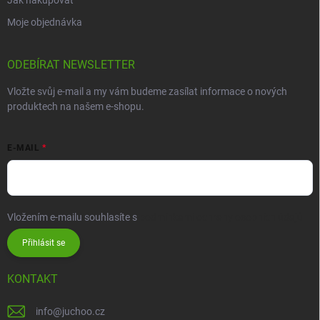
Moje objednávka
ODEBÍRAT NEWSLETTER
Vložte svůj e-mail a my vám budeme zasílat informace o nových
produktech na našem e-shopu.
E-MAIL
Vložením e-mailu souhlasíte s
podmínkami ochrany osobních údajů
Přihlásit se
KONTAKT
info
@
juchoo.cz