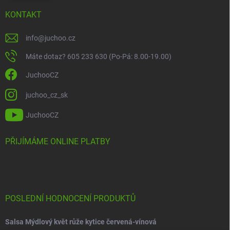
KONTAKT
info
@
juchoo.cz
Máte dotaz? 605 233 630 (Po-Pá: 8.00-19.00)
JuchooCZ
juchoo_cz_sk
JuchooCZ
PŘIJÍMÁME ONLINE PLATBY
POSLEDNÍ HODNOCENÍ PRODUKTŮ
Salsa Mýdlový květ růže kytice červená-vínová