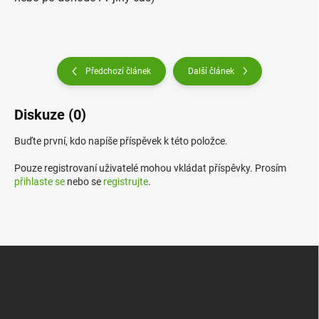
Předchozí článek
Další článek
Diskuze (0)
Buďte první, kdo napíše příspěvek k této položce.
Pouze registrovaní uživatelé mohou vkládat příspěvky. Prosím
přihlaste se
nebo se
registrujte
.
Z
á
p
a
t