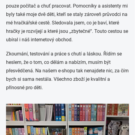
pouze počítač a chuť pracovat. Pomocníky a asistenty mi
byly také moje dvě děti, kteří se staly zároveň průvodci na
mé hračkářské cestě. Sledovala jsem, co je baví, které
hračky je rozvíjejí a které jsou „zbytečné“. Touto cestou se
ubíral i náš internetový obchod.
Zkoumání, testování a práce s chutí a láskou. Řídím se
heslem, že o tom, co dělám a nabízím, musím být
přesvědčená. Na našem e-shopu tak nenajdete nic, za čím
bych si sama nestála. Všechno zboží je kvalitní a
přínosné pro děti.