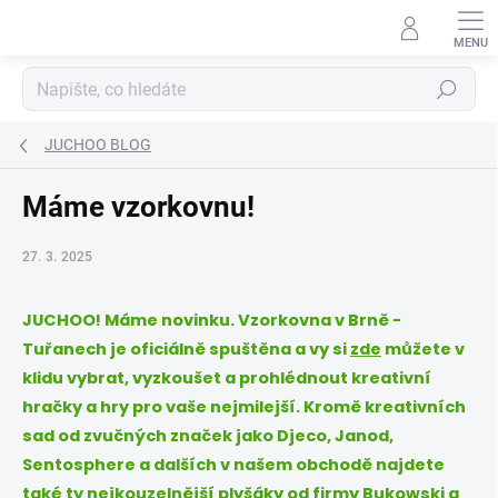
Přejít
na
obsah
Hledat
JUCHOO BLOG
Máme vzorkovnu!
27. 3. 2025
JUCHOO! Máme novinku. Vzorkovna v Brně -
Tuřanech je oficiálně spuštěna a vy si
zde
můžete v
klidu vybrat, vyzkoušet a prohlédnout kreativní
hračky a hry pro vaše nejmilejší. Kromě kreativních
sad od zvučných značek jako Djeco, Janod,
Sentosphere a dalších v našem obchodě najdete
také ty nejkouzelnější plyšáky od firmy Bukowski a