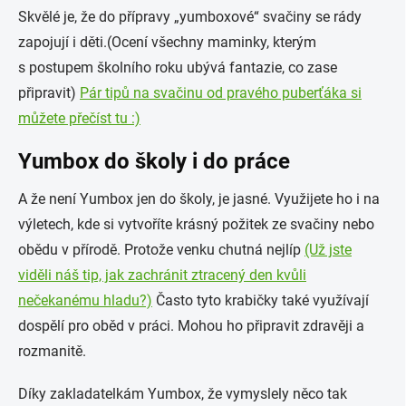
Skvělé je, že do přípravy „yumboxové“ svačiny se rády
zapojují i děti.(Ocení všechny maminky, kterým
s postupem školního roku ubývá fantazie, co zase
připravit)
Pár tipů na svačinu od pravého puberťáka si
můžete přečíst tu :)
Yumbox do školy i do práce
A že není Yumbox jen do školy, je jasné. Využijete ho i na
výletech, kde si vytvoříte krásný požitek ze svačiny nebo
obědu v přírodě. Protože venku chutná nejlíp
(Už jste
viděli náš tip, jak zachránit ztracený den kvůli
nečekanému hladu?)
Často tyto krabičky také využívají
dospělí pro oběd v práci. Mohou ho připravit zdravěji a
rozmanitě.
Díky zakladatelkám Yumbox, že vymyslely něco tak