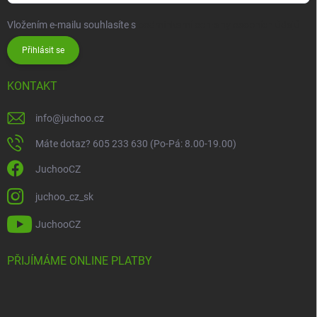
Vložením e-mailu souhlasíte s
podmínkami ochrany osobních údajů
Přihlásit se
KONTAKT
info
@
juchoo.cz
Máte dotaz? 605 233 630 (Po-Pá: 8.00-19.00)
JuchooCZ
juchoo_cz_sk
JuchooCZ
PŘIJÍMÁME ONLINE PLATBY