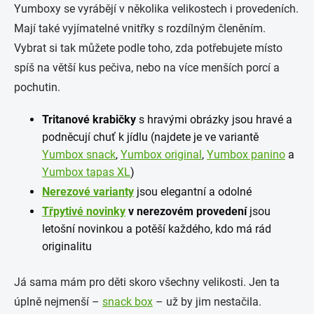
Yumboxy se vyrábějí v několika velikostech i provedeních.
Mají také vyjímatelné vnitřky s rozdílným členěním.
Vybrat si tak můžete podle toho, zda potřebujete místo
spíš na větší kus pečiva, nebo na více menších porcí a
pochutin.
Tritanové krabičky
s hravými obrázky jsou hravé a
podněcují chuť k jídlu (najdete je ve variantě
Yumbox snack
,
Yumbox original
,
Yumbox panino
a
Yumbox tapas XL
)
Nerezové varianty
jsou elegantní a odolné
Třpytivé novinky
v nerezovém provedení
jsou
letošní novinkou a potěší každého, kdo má rád
originalitu
Já sama mám pro děti skoro všechny velikosti. Jen ta
úplně nejmenší –
snack box
– už by jim nestačila.