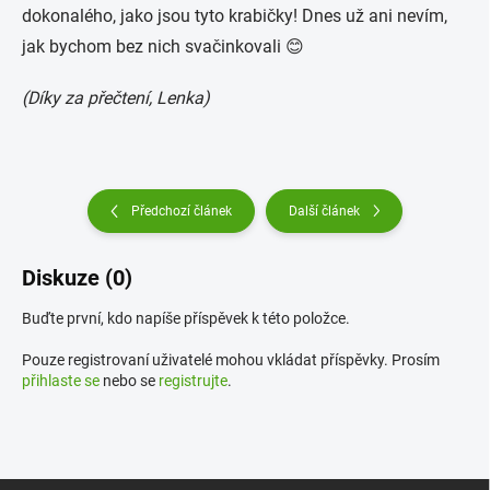
dokonalého, jako jsou tyto krabičky! Dnes už ani nevím,
jak bychom bez nich svačinkovali 😊
(Díky za přečtení, Lenka)
Předchozí článek
Další článek
Diskuze (0)
Buďte první, kdo napíše příspěvek k této položce.
Pouze registrovaní uživatelé mohou vkládat příspěvky. Prosím
přihlaste se
nebo se
registrujte
.
Z