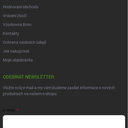
Hodnocení obchodu
Vrácení zboží
Vzorkovna Brno
Kontakty
Ochrana osobních údajů
Jak nakupovat
Moje objednávka
ODEBÍRAT NEWSLETTER
Vložte svůj e-mail a my vám budeme zasílat informace o nových
produktech na našem e-shopu.
E-MAIL