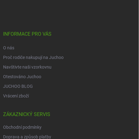
á
p
a
t
í
INFORMACE PRO VÁS
O nás
Proč rodiče nakupují na Juchoo
Navštivte naši vzorkovnu
Otestováno Juchoo
JUCHOO BLOG
Vrácení zboží
ZÁKAZNICKÝ SERVIS
Obchodní podmínky
Doprava a způsob platby