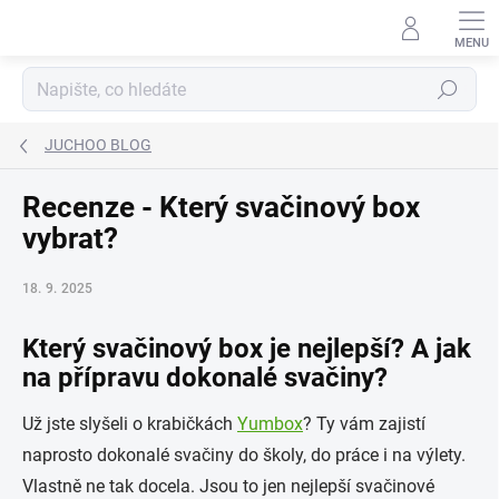
Přejít
na
obsah
Hledat
JUCHOO BLOG
Recenze - Který svačinový box
vybrat?
18. 9. 2025
Který svačinový box je nejlepší? A jak
na přípravu dokonalé svačiny?
Už jste slyšeli o krabičkách
Yumbox
? Ty vám zajistí
naprosto dokonalé svačiny do školy, do práce i na výlety.
Vlastně ne tak docela. Jsou to jen nejlepší svačinové