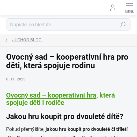
Přejít
na
obsah
Hledat
JUCHOO BLOG
Ovocný sad – kooperativní hra pro
děti, která spojuje rodinu
6. 11. 2025
Ovocný sad – kooperativní hra
, která
spojuje děti i rodiče
Jakou hru koupit pro dvouleté dítě?
Pokud přemýšlíte,
jakou hru koupit pro dvouleté či tříletí