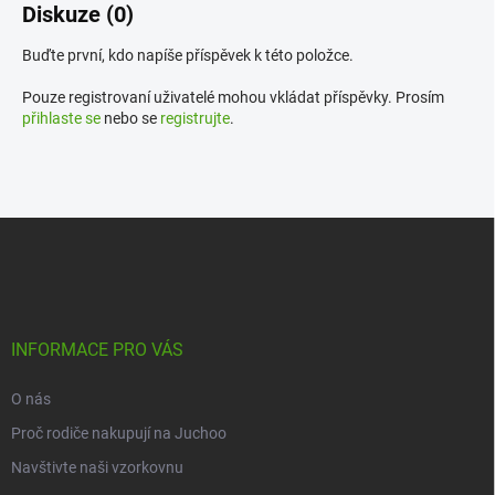
Diskuze (0)
Buďte první, kdo napíše příspěvek k této položce.
Pouze registrovaní uživatelé mohou vkládat příspěvky. Prosím
přihlaste se
nebo se
registrujte
.
Z
á
p
a
t
í
INFORMACE PRO VÁS
O nás
Proč rodiče nakupují na Juchoo
Navštivte naši vzorkovnu