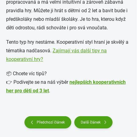
propracovaná a má velmi intuitivní a zároveň zábavná
pravidla hry. Můžete ji hrát s dětmi od 2 let a bavit bude i
předškoláky nebo mladší školáky. Je to hra, kterou když
děti odrostou, rádi schováte i pro svá vnoučata.
Tento typ hry nestárne. Kooperativní styl hraní je skvělý a
tématika nadčasová.
Zajímají vás další tipy na
kooperativní hry?
📦 Chcete víc tipů?
👉 Podívejte se na náš výběr
nejlepších kooperativních
her pro děti od 3 let
.
Předchozí článek
Další článek