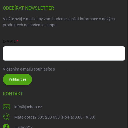
ODEBÍRAT NEWSLETTER
Vložte svůj e-mail a my vám budeme zasílat informace o nových
produktech na našem e-shopu.
E-MAIL
Vložením e-mailu souhlasíte s
podmínkami ochrany osobních údajů
Přihlásit se
KONTAKT
info
@
juchoo.cz
Máte dotaz? 605 233 630 (Po-Pá: 8.00-19.00)
JuchooCZ