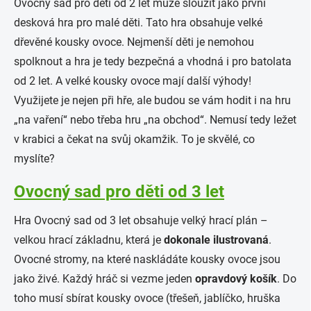
Ovocný sad pro děti od 2 let může sloužit jako první
desková hra pro malé děti. Tato hra obsahuje velké
dřevěné kousky ovoce. Nejmenší děti je nemohou
spolknout a hra je tedy bezpečná a vhodná i pro batolata
od 2 let. A velké kousky ovoce mají další výhody!
Využijete je nejen při hře, ale budou se vám hodit i na hru
„na vaření“ nebo třeba hru „na obchod“. Nemusí tedy ležet
v krabici a čekat na svůj okamžik. To je skvělé, co
myslíte?
Ovocný sad pro děti od 3 let
Hra Ovocný sad od 3 let obsahuje velký hrací plán –
velkou hrací základnu, která je
dokonale ilustrovaná
.
Ovocné stromy, na které naskládáte kousky ovoce jsou
jako živé. Každý hráč si vezme jeden
opravdový košík
. Do
toho musí sbírat kousky ovoce (třešeň, jablíčko, hruška