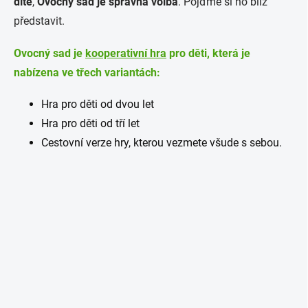
dítě
,
Ovocný sad je správná volba
. Pojďme si ho blíž
představit.
Ovocný sad je
kooperativní hra
pro děti, která je
nabízena ve třech variantách:
Hra pro děti od dvou let
Hra pro děti od tří let
Cestovní verze hry, kterou vezmete všude s sebou.