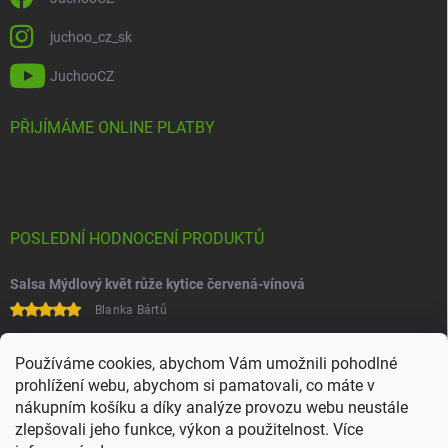
juchoo_cz_sk
JuchooCZ
PŘIJÍMÁME ONLINE PLATBY
POSLEDNÍ HODNOCENÍ PRODUKTŮ
Salsa Mýdlový květ růže kytice červená-vínová
Blanka Bártů
Paní na telefonu velice ochotná
Používáme cookies, abychom Vám umožnili pohodlné
prohlížení webu, abychom si pamatovali, co máte v
nákupním košíku a díky analýze provozu webu neustále
zlepšovali jeho funkce, výkon a použitelnost. Více