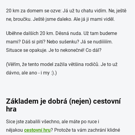
20 km za domem se ozve: Já už tu chatu vidím. Ne, ještě
ne, broučku. Ještě jsme daleko. Ale já ji mami viděl.
Uběhne dalších 20 km. Děsná nuda. Už tam budeme
mami? Dáš si pití? Nebo sušenku? Já se nudííííím.
Situace se opakuje. Je to nekonečné! Co dál?
(Věřím, že tento model zažila většina rodičů. Je to už
dávno, ale ano - i my :).)
Základem je dobrá (nejen) cestovní
hra
Sice jste zabalili všechno, ale máte po ruce i
nějakou
cestovní hru
? Protože ta vám zachrání klidné