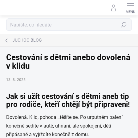
Přejít
na
obsah
Hledat
JUCHOO BLOG
Cestování s dětmi anebo dovolená
v klidu
13. 8. 2025
Jak si užít cestování s dětmi aneb tip
pro rodiče, kteří chtějí být připraveni!
Dovolená. Klid, pohoda…těšíte se. Po urputném balení
konečně sedíte v autě, uhnaní, ale spokojení, děti
připásané a vyjíždíte konečně z domu.