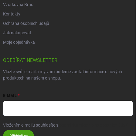
Vzorkovna Brno
Kontakty
Ochrana osobních údajů
Jak nakupovat
Moje objednávka
ODEBÍRAT NEWSLETTER
Vložte svůj e-mail a my vám budeme zasílat informace o nových
produktech na našem e-shopu.
E-MAIL
Vložením e-mailu souhlasíte s
podmínkami ochrany osobních údajů
Přihlásit se