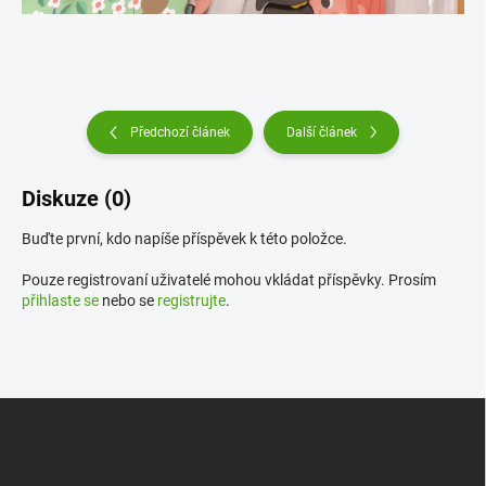
Předchozí článek
Další článek
Diskuze (0)
Buďte první, kdo napíše příspěvek k této položce.
Pouze registrovaní uživatelé mohou vkládat příspěvky. Prosím
přihlaste se
nebo se
registrujte
.
Z
á
p
a