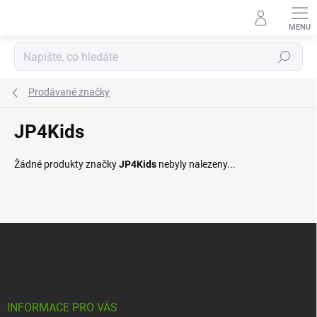
Přejít
na
obsah
Hledat
Prodávané značky
JP4Kids
Žádné produkty značky
JP4Kids
nebyly nalezeny...
Z
á
p
a
t
í
INFORMACE PRO VÁS