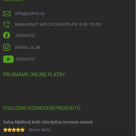
info
@
juchoo.cz
Máte dotaz? 605 233 630 (Po-Pá: 8.00-19.00)
JuchooCZ
juchoo_cz_sk
JuchooCZ
PŘIJÍMÁME ONLINE PLATBY
POSLEDNÍ HODNOCENÍ PRODUKTŮ
Salsa Mýdlový květ růže kytice červená-vínová
Blanka Bártů