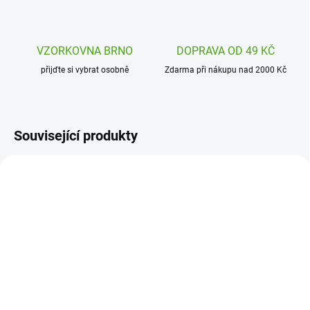
VZORKOVNA BRNO
DOPRAVA OD 49 KČ
přijďte si vybrat osobně
Zdarma při nákupu nad 2000 Kč
Související produkty
H1300171007
DJ01652
SKLADEM
ODESLÁNÍ DO 7 DNÍ
(1 KS)
Haba Hra pro nejmenší
Djeco Magnetická hra
Mňam Mňam Brumík