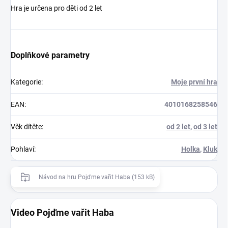
Hra je určena pro děti od 2 let
Doplňkové parametry
Kategorie
:
Moje první hra
EAN
:
4010168258546
Věk dítěte
:
od 2 let
,
od 3 let
Pohlaví
:
Holka
,
Kluk
Návod na hru Pojďme vařit Haba (153 kB)
Video Pojďme vařit Haba