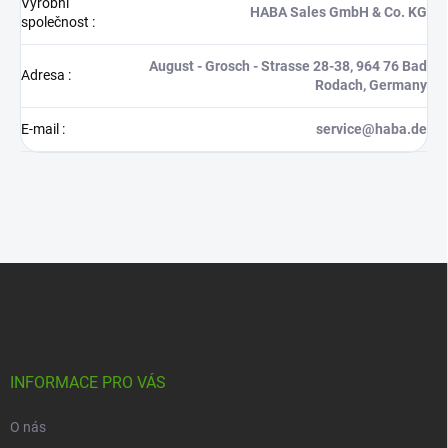
Výrobní
HABA Sales GmbH & Co. KG
společnost
:
August - Grosch - Strasse 28-38, 964 76 Bad
Adresa
:
Rodach, Germany
E-mail
:
service@haba.de
Z
á
p
a
t
í
INFORMACE PRO VÁS
O nás