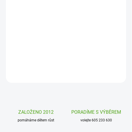
MOŽNOSTI
DORUČENÍ
−
+
Přidat do košíku
Hra od firmy Haba Pojďme vařit bude zábavnou hrou pro všechny
malé hráče. I malé děti mohou hrát společenské hry.
DETAILNÍ INFORMACE
ZEPTAT SE
HLÍDAT
ZALOŽENO 2012
PORADÍME S VÝBĚREM
pomáháme dětem růst
volejte 605 233 630