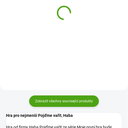
Ulov si rybičku - tropic
449 Kč
490 Kč
Do košíku
Do košíku
Nechte hrát hry i ty úplně
Rybaření - hra pro děti od 2 let od
nejmenší děti. Třeba hru od firmy
firmy Djeco je sada magnetických
Haba Mňam Mňam Brumík. A
rybiček, které čekají na šikovného
nakrmte společně hladového
rybáře. Kdo jich uloví nejvíce je
medvídka.
vítězem!
Zobrazit všechny související produkty
Hra pro nejmenší Pojďme vařit, Haba
Hra od firmy Haba Pojďme vařit ze série Moje první hra bude