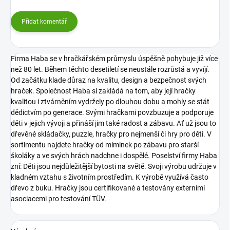
Přidat komentář
Firma Haba se v hračkářském průmyslu úspěšně pohybuje již více
než 80 let. Během těchto desetiletí se neustále rozrůstá a vyvíjí.
Od začátku klade důraz na kvalitu, design a bezpečnost svých
hraček.
Společnost Haba si zakládá na tom, aby její hračky
kvalitou i ztvárněním vydržely po dlouhou dobu a mohly se stát
dědictvím po generace.
Svými hračkami povzbuzuje a podporuje
děti v jejich vývoji a přináší jim také radost a zábavu. Ať už jsou to
dřevěné skládačky, puzzle, hračky pro nejmenší či hry pro děti.
V
sortimentu najdete hračky od miminek po zábavu pro starší
školáky a ve svých hrách nadchne i dospělé. Poselství firmy Haba
zní: Děti jsou nejdůležitější bytosti na světě.
Svoji výrobu udržuje v
kladném vztahu s životním prostředím. K výrobě využívá často
dřevo z buku. Hračky jsou certifikované a testovány externími
asociacemi pro testování TÜV.