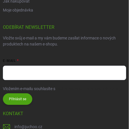
Jak nakupovat
Moje objednávka
ODEBÍRAT NEWSLETTER
Vložte svůj e-mail a my vám budeme zasílat informace o nových
produktech na našem e-shopu.
E-MAIL
Vložením e-mailu souhlasíte s
podmínkami ochrany osobních údajů
Přihlásit se
KONTAKT
info
@
juchoo.cz