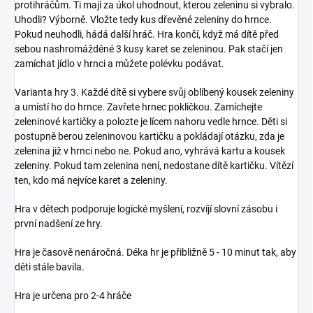
protihráčům. Ti mají za úkol uhodnout, kterou zeleninu si vybralo.
Uhodli? Výborně. Vložte tedy kus dřevěné zeleniny do hrnce.
Pokud neuhodli, hádá další hráč. Hra končí, když má dítě před
sebou nashromážděné 3 kusy karet se zeleninou. Pak stačí jen
zamíchat jídlo v hrnci a můžete polévku podávat.
Varianta hry 3. Každé dítě si vybere svůj oblíbený kousek zeleniny
a umístí ho do hrnce. Zavřete hrnec pokličkou. Zamíchejte
zeleninové kartičky a polozte je lícem nahoru vedle hrnce. Děti si
postupně berou zeleninovou kartičku a pokládají otázku, zda je
zelenina již v hrnci nebo ne. Pokud ano, vyhrává kartu a kousek
zeleniny. Pokud tam zelenina není, nedostane dítě kartičku. Vítězí
ten, kdo má nejvíce karet a zeleniny.
Hra v dětech podporuje logické myšlení, rozvíjí slovní zásobu i
první nadšení ze hry.
Hra je časově nenáročná. Déka hr je přibližně 5 - 10 minut tak, aby
děti stále bavila.
Hra je určena pro 2-4 hráče