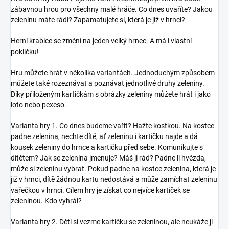
zábavnou hrou pro všechny malé hráče. Co dnes uvaříte? Jakou
zeleninu máte rádi? Zapamatujete si, která je již v hrnci?
Herní krabice se změní na jeden velký hrnec. A má i vlastní
pokličku!
Hru můžete hrát v několika variantách. Jednoduchým způsobem
můžete také rozeznávat a poznávat jednotlivé druhy zeleniny.
Díky přiloženým kartičkám s obrázky zeleniny můžete hrát i jako
loto nebo pexeso.
Varianta hry 1. Co dnes budeme vařit? Hažte kostkou. Na kostce
padne zelenina, nechte dítě, ať zeleninu i kartičku najde a dá
kousek zeleniny do hrnce a kartičku před sebe. Komunikujte s
dítětem? Jak se zelenina jmenuje? Máš ji rád? Padne li hvězda,
může si zeleninu vybrat. Pokud padne na kostce zelenina, která je
již v hrnci, dítě žádnou kartu nedostává a může zamíchat zeleninu
vařečkou v hrnci. Cílem hry je získat co nejvíce kartiček se
zeleninou. Kdo vyhrál?
Varianta hry 2. Děti si vezme kartičku se zeleninou, ale neukáže ji