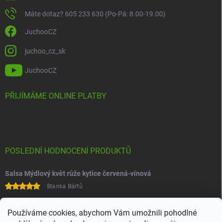
Máte dotaz? 605 233 630 (Po-Pá: 8.00-19.00)
JuchooCZ
juchoo_cz_sk
JuchooCZ
PŘIJÍMÁME ONLINE PLATBY
POSLEDNÍ HODNOCENÍ PRODUKTŮ
Salsa Mýdlový květ růže kytice červená-vínová
Blanka Bártů
Paní na telefonu velice ochotná
Používáme cookies, abychom Vám umožnili pohodlné