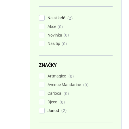
n
í
p
Na skladě
2
a
Akce
n
0
e
Novinka
0
l
Náš tip
0
ZNAČKY
Artmagico
0
Avenue Mandarine
0
Carioca
0
Djeco
0
Janod
2