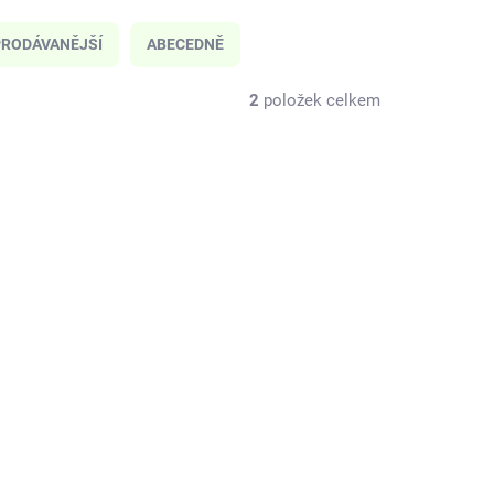
RODÁVANĚJŠÍ
ABECEDNĚ
2
položek celkem
J07411
KLADEM
(1 KS)