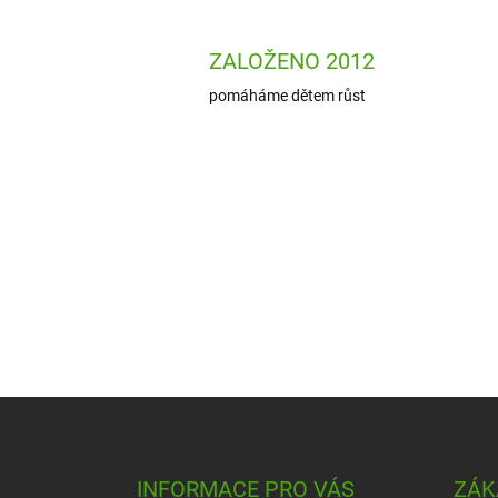
ZALOŽENO 2012
pomáháme dětem růst
Z
á
p
a
INFORMACE PRO VÁS
ZÁK