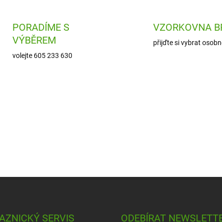
PORADÍME S
VZORKOVNA B
VÝBĚREM
přijďte si vybrat osobn
volejte 605 233 630
AZNICKÝ SERVIS
ODEBÍRAT NEWSLETT