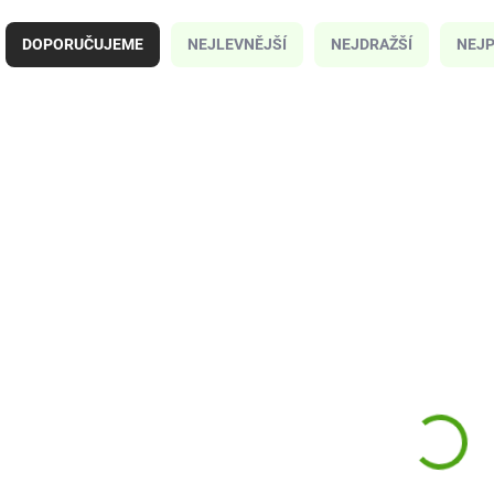
Ř
a
DOPORUČUJEME
NEJLEVNĚJŠÍ
NEJDRAŽŠÍ
NEJP
z
e
n
í
V
p
ý
J07418
r
p
o
i
d
s
u
p
k
r
t
o
ů
d
u
k
SKLADEM
S
(1 KS)
t
Janod Colo Lepidlo se
Janod Colo Fixy s
ů
třpytkami
měkkým hrotem
175 Kč
145 Kč