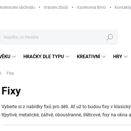
Hodnocení obchodu
Vrácení zboží
Vzorkovna Brno
Kontakt
Hledat
VĚKU
HRAČKY DLE TYPU
KREATIVNÍ
HRY
Fixy
Fixy
Vyberte si z nabídky fixů pro děti. Ať už to budou fixy v klas
třpytivé, metalické, zářivé, oboustranné, štětcové, fixy na okna a