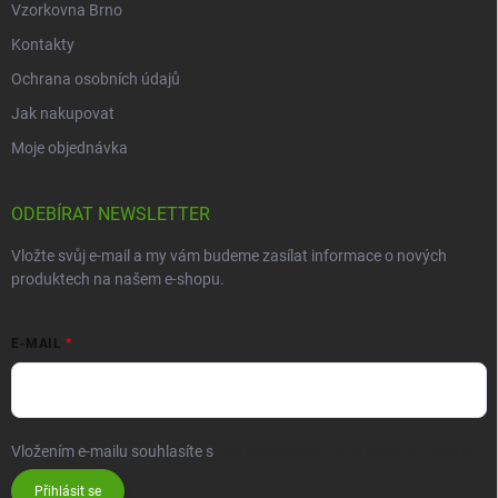
Vzorkovna Brno
Kontakty
Ochrana osobních údajů
Jak nakupovat
Moje objednávka
ODEBÍRAT NEWSLETTER
Vložte svůj e-mail a my vám budeme zasílat informace o nových
produktech na našem e-shopu.
E-MAIL
Vložením e-mailu souhlasíte s
podmínkami ochrany osobních údajů
Přihlásit se