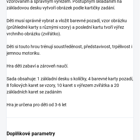
vzorováním a správným výřezem. Postupným skládáním na
základovou desku vytvoří obrázek podle kartičky zadání.
Děti musí správně vybrat a vložit barevné pozadí, vzor obrázku
(průhledné karty s různými vzory) a poslední kartu tvoří výřez
vrchního obrázku (zvířátko).
Děti si touto hrou trénují soustředěnost, představivost, trpělivost i
jemnou motoriku.
Hra děti zabaví a zároveň naučí.
Sada obsahuje: 1 základní desku s kolíčky, 4 barevné karty pozadí,
8 foliových karet se vzory, 10 karet s výřezem zvířátka a 20
základních karet se zadáním
Hra je určena pro děti od 3-6 let
Doplňkové parametry