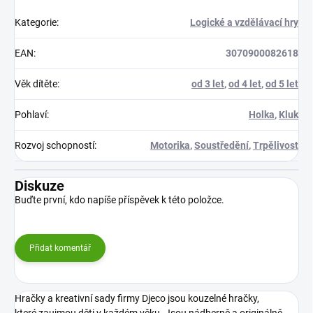
Kategorie
:
Logické a vzdělávací hry
EAN
:
3070900082618
Věk dítěte
:
od 3 let
,
od 4 let
,
od 5 let
Pohlaví
:
Holka
,
Kluk
Rozvoj schopností
:
Motorika
,
Soustředění
,
Trpělivost
Diskuze
Buďte první, kdo napíše příspěvek k této položce.
Přidat komentář
Hračky a kreativní sady firmy Djeco jsou kouzelné hračky,
které zaujmou děti v každém věku. Jsou nádherně a originálně