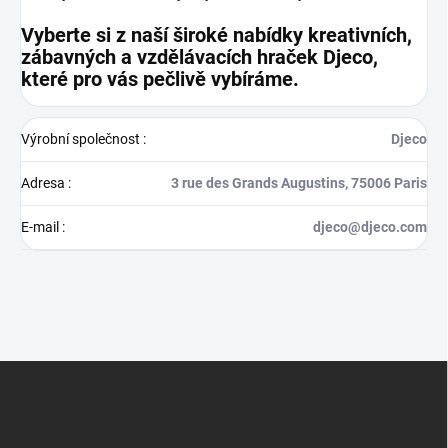
Vyberte si z naší široké nabídky kreativních,
zábavných a vzdělávacích hraček Djeco,
které pro vás pečlivě vybíráme.
Výrobní společnost
:
Djeco
Adresa
:
3 rue des Grands Augustins, 75006 Paris
E-mail
:
djeco@djeco.com
Z
á
p
a