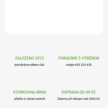
úkol vybrat správné karty a poskládat je na sebe, aby vytvořily
obrázek podle karty zadání.
DETAILNÍ INFORMACE
ZEPTAT SE
HLÍDAT
ZALOŽENO 2012
PORADÍME S VÝBĚREM
pomáháme dětem růst
volejte 605 233 630
VZORKOVNA BRNO
DOPRAVA OD 49 KČ
přijďte si vybrat osobně
Zdarma při nákupu nad 2000 Kč