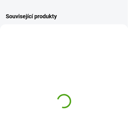
Související produkty
NOVINKA
L3094633
DJ08226
SKLADEM
SKLADEM
(1 KS)
(3 KS)
Learning Resources –
Djeco Edukativní hra
STEM Explorers™ Pixel
Formanimo
Art Challenge
350 Kč
680 Kč
Do košíku
Do košíku
Edukativní hra Formanimo z
kolekce Eduludo Djeco je
STEM Explorers™ Pixel Art