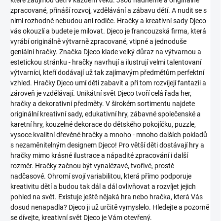
zpracované, přináší rozvoj, vzdělávání a zábavu dětí. A nudit se s
nimi rozhodně nebudou ani rodiče. Hračky a kreativní sady Djeco
vás okouzlí a budete je milovat.
Djeco je francouzská firma, která
vyrábí originálně výtvarně zpracované, vtipné a jednoduše
geniální hračky. Značka Djeco klade velký důraz na výtvarnou a
estetickou stránku - hračky navrhují a ilustrují velmi talentovaní
výtvarníci, kteří dodávají už tak zajímavým předmětům perfektní
vzhled. Hračky Djeco umí děti zabavit a při tom rozvíjejí fantazii a
zároveň je vzdělávají.
Unikátní svět Djeco tvoří celá řada her,
hračky a dekorativní předměty. V širokém sortimentu najdete
originální kreativní sady, edukativní hry, zábavné společenské a
karetní hry, kouzelné dekorace do dětského pokojíčku, puzzle,
vysoce kvalitní dřevěné hračky a mnoho - mnoho dalších pokladů
s nezaměnitelným designem Djeco!
Pro větší děti dostávají hry a
hračky mimo krásné ilustrace a nápadité zpracování i další
rozměr. Hračky začnou být vynalézavé, tvořivé, prostě
nadčasové. Ohromí svojí variabilitou, která přímo podporuje
kreativitu dětí a budou tak dál a dál ovlivňovat a rozvíjet jejich
pohled na svět.
Existuje ještě nějaká hra nebo hračka, která Vás
dosud nenapadla? Djeco ji už určitě vymyslelo. Hledejte a pozorně
se dívejte, kreativní svět Djeco je Vám otevřený.