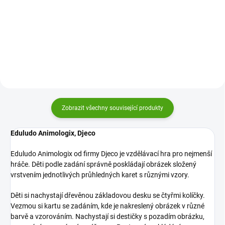
vzdělávací hra pro děti.
Challenge od Learning Resources
Zábavnou formou se seznámí s
je kreativní STEM stavebnice, ve
geometrickými tvary a procvičí si
které děti skládají barevné
prostorové vnímání.
pixelové dílky podle výzev a
zadání a přirozeně si tak...
Zobrazit všechny související produkty
Eduludo Animologix, Djeco
Eduludo Animologix od firmy Djeco je vzdělávací hra pro nejmenší
hráče. Děti podle zadání správně poskládají obrázek složený
vrstvením jednotlivých průhledných karet s různými vzory.
Děti si nachystají dřevěnou základovou desku se čtyřmi kolíčky.
Vezmou si kartu se zadáním, kde je nakreslený obrázek v různé
barvě a vzorováním. Nachystají si destičky s pozadím obrázku,