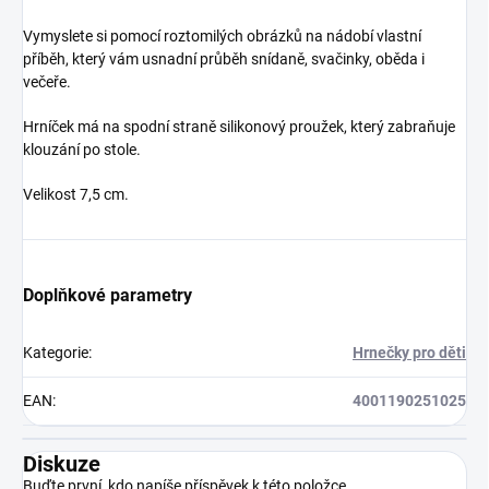
Vymyslete si pomocí roztomilých obrázků na nádobí vlastní
příběh, který vám usnadní průběh snídaně, svačinky, oběda i
večeře.
Hrníček má na spodní straně silikonový proužek, který zabraňuje
klouzání po stole.
Velikost 7,5 cm.
Doplňkové parametry
Kategorie
:
Hrnečky pro děti
EAN
:
4001190251025
Diskuze
Buďte první, kdo napíše příspěvek k této položce.