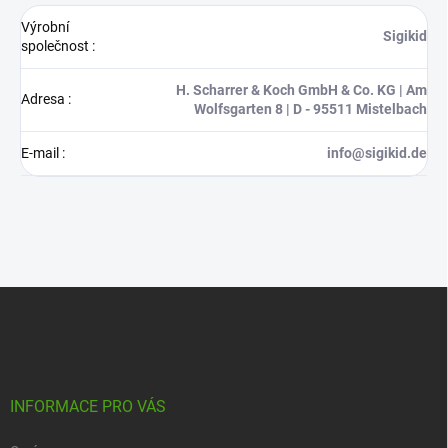
Výrobní
Sigikid
společnost
:
H. Scharrer & Koch GmbH & Co. KG | Am
Adresa
:
Wolfsgarten 8 | D - 95511 Mistelbach
E-mail
:
info@sigikid.de
Z
á
p
a
t
í
INFORMACE PRO VÁS