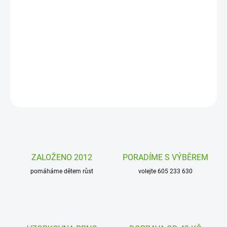
−
+
Přidat do košíku
Melaminový protiskluzový hrníček se dvěma oušky koník Hoppe
Dot Sigikid. Krásný, roztomilý a velmi kvalitní melaminový hrníček
pro vaše nejmenší.
DETAILNÍ INFORMACE
ZEPTAT SE
HLÍDAT
ZALOŽENO 2012
PORADÍME S VÝBĚREM
pomáháme dětem růst
volejte 605 233 630