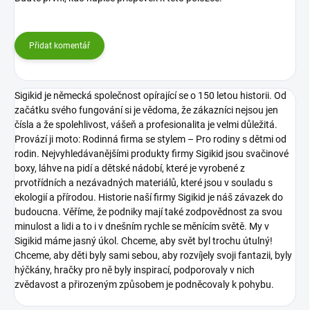
Přidat komentář
Sigikid je německá společnost opírající se o 150 letou historii. Od
začátku svého fungování si je vědoma, že zákazníci nejsou jen
čísla a že spolehlivost, vášeň a profesionalita je velmi důležitá.
Provází ji moto: Rodinná firma se stylem – Pro rodiny s dětmi od
rodin.
Nejvyhledávanějšími produkty firmy Sigikid jsou svačinové
boxy, láhve na pidí a dětské nádobí, které je vyrobené z
prvotřídních a nezávadných materiálů, které jsou v souladu s
ekologií a přírodou.
Historie naší firmy Sigikid je náš závazek do
budoucna. Věříme, že podniky mají také zodpovědnost za svou
minulost a lidi a to i v dnešním rychle se měnícím světě.
My v
Sigikid máme jasný úkol. Chceme, aby svět byl trochu útulný!
Chceme, aby děti byly sami sebou, aby rozvíjely svoji fantazii, byly
hýčkány, hračky pro ně byly inspirací, podporovaly v nich
zvědavost a přirozeným způsobem je podněcovaly k pohybu.