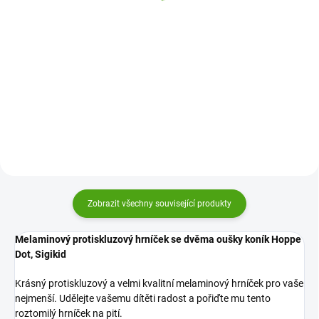
Do košíku
Do košíku
Dětský hrneček Lässig je kvalitní
Melaminový protiskluzový
hrneček, který si oblíbí nejen děti.
hrníček se dvěma oušky zajíček
Je vyrobený z bezpečného
Rainbow Rabbit. Krásný a velmi
materiálu, spodek je opatřený
kvalitní melaminový hrníček pro
silikonem, aby neklouzal po stole
vaše nejmenší.
a designově...
Zobrazit všechny související produkty
Melaminový protiskluzový hrníček se dvěma oušky koník Hoppe
Dot, Sigikid
Krásný protiskluzový a velmi kvalitní melaminový hrníček pro vaše
nejmenší. Udělejte vašemu dítěti radost a pořiďte mu tento
roztomilý hrníček na pití.