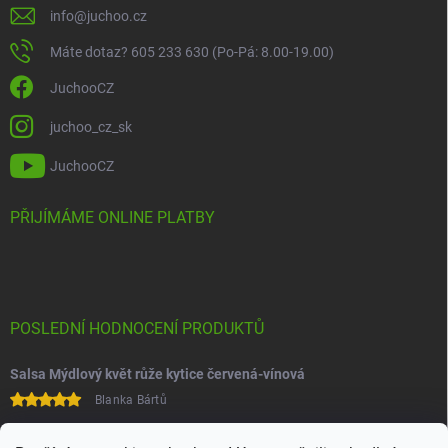
info
@
juchoo.cz
Máte dotaz? 605 233 630 (Po-Pá: 8.00-19.00)
JuchooCZ
juchoo_cz_sk
JuchooCZ
PŘIJÍMÁME ONLINE PLATBY
POSLEDNÍ HODNOCENÍ PRODUKTŮ
Salsa Mýdlový květ růže kytice červená-vínová
Blanka Bártů
Paní na telefonu velice ochotná