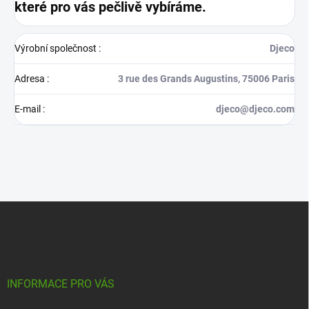
které pro vás pečlivě vybíráme.
Výrobní společnost
:
Djeco
Adresa
:
3 rue des Grands Augustins, 75006 Paris
E-mail
:
djeco@djeco.com
Z
á
p
a
t
í
INFORMACE PRO VÁS