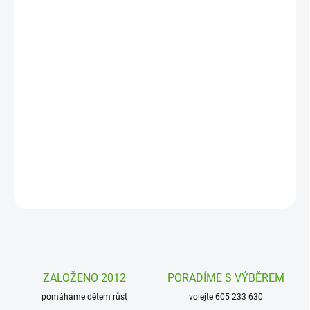
MOŽNOSTI
DORUČENÍ
−
+
Přidat do košíku
Dětské tetování Třpytiví jednorožci Djeco je dokonale
propracované třpytivé tetování pro malé slečny a holčičky.
Dermatologicky testované tetování pro všechny děti!
DETAILNÍ INFORMACE
ZEPTAT SE
HLÍDAT
ZALOŽENO 2012
PORADÍME S VÝBĚREM
pomáháme dětem růst
volejte 605 233 630