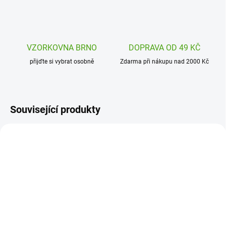
VZORKOVNA BRNO
DOPRAVA OD 49 KČ
přijďte si vybrat osobně
Zdarma při nákupu nad 2000 Kč
Související produkty
DJ09244
DJ09239
SKLADEM
SKLADEM
(2 KS)
(2 KS)