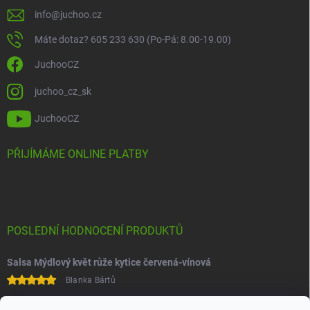
info
@
juchoo.cz
Máte dotaz? 605 233 630 (Po-Pá: 8.00-19.00)
JuchooCZ
juchoo_cz_sk
JuchooCZ
PŘIJÍMÁME ONLINE PLATBY
POSLEDNÍ HODNOCENÍ PRODUKTŮ
Salsa Mýdlový květ růže kytice červená-vínová
Blanka Bártů
Paní na telefonu velice ochotná