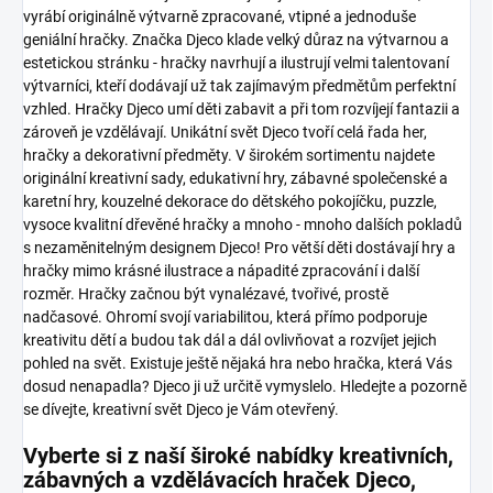
vyrábí originálně výtvarně zpracované, vtipné a jednoduše
geniální hračky. Značka Djeco klade velký důraz na výtvarnou a
estetickou stránku - hračky navrhují a ilustrují velmi talentovaní
výtvarníci, kteří dodávají už tak zajímavým předmětům perfektní
vzhled. Hračky Djeco umí děti zabavit a při tom rozvíjejí fantazii a
zároveň je vzdělávají.
Unikátní svět Djeco tvoří celá řada her,
hračky a dekorativní předměty. V širokém sortimentu najdete
originální kreativní sady, edukativní hry, zábavné společenské a
karetní hry, kouzelné dekorace do dětského pokojíčku, puzzle,
vysoce kvalitní dřevěné hračky a mnoho - mnoho dalších pokladů
s nezaměnitelným designem Djeco!
Pro větší děti dostávají hry a
hračky mimo krásné ilustrace a nápadité zpracování i další
rozměr. Hračky začnou být vynalézavé, tvořivé, prostě
nadčasové. Ohromí svojí variabilitou, která přímo podporuje
kreativitu dětí a budou tak dál a dál ovlivňovat a rozvíjet jejich
pohled na svět.
Existuje ještě nějaká hra nebo hračka, která Vás
dosud nenapadla? Djeco ji už určitě vymyslelo. Hledejte a pozorně
se dívejte, kreativní svět Djeco je Vám otevřený.
Vyberte si z naší široké nabídky kreativních,
zábavných a vzdělávacích hraček Djeco,