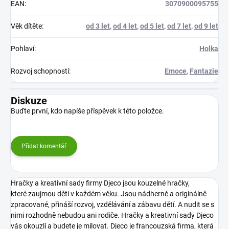
EAN
:
3070900095755
Věk dítěte
:
od 3 let
,
od 4 let
,
od 5 let
,
od 7 let
,
od 9 let
Pohlaví
:
Holka
Rozvoj schopností
:
Emoce
,
Fantazie
Diskuze
Buďte první, kdo napíše příspěvek k této položce.
Přidat komentář
Hračky a kreativní sady firmy Djeco jsou kouzelné hračky,
které zaujmou děti v každém věku. Jsou nádherně a originálně
zpracované, přináší rozvoj, vzdělávání a zábavu dětí. A nudit se s
nimi rozhodně nebudou ani rodiče. Hračky a kreativní sady Djeco
vás okouzlí a budete je milovat.
Djeco je francouzská firma, která