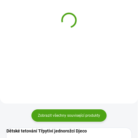
Djeco Samolepky na
Djeco Samolepky na
nehty - Mořský svět
nehty - Ptáčci
130 Kč
130 Kč
Do košíku
Do košíku
Samolepky na nehty od Djeco
Samolepky na nehty od Djeco
jsou dokonale propracované
jsou dokonale propracované
ozdoby nehtů, které potěší vaše
ozdoby nehtů, které potěší vaše
děti. Pořiďte jim sadu jako dárek
děti. Pořiďte jim sadu jako dárek
a nechte je ozdobit si své ruce.
a nechte je ozdobit si své ruce.
Zobrazit všechny související produkty
Dětské tetování Třpytiví jednorožci Djeco