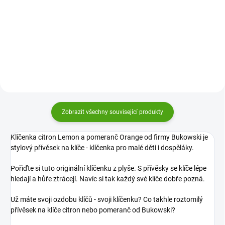
červené od firmy Bukowski pro
hledají, hůře ztrácejí a každý si
malé děti i dospěláky. S přívěsky
své klíče dobře pozná.
se klíče lépe hledají, hůře ztrácejí
a každý si své klíče dobře pozná.
Zobrazit všechny související produkty
Klíčenka citron Lemon a pomeranč Orange od firmy Bukowski
je
stylový přívěsek na klíče - klíčenka pro malé děti i dospěláky.
Pořiďte si tuto originální klíčenku z plyše. S přívěsky se klíče lépe
hledají a hůře ztrácejí. Navíc si tak každý své klíče dobře pozná.
Už máte svoji ozdobu klíčů - svoji klíčenku? Co takhle roztomilý
přívěsek na klíče citron nebo pomeranč od Bukowski?