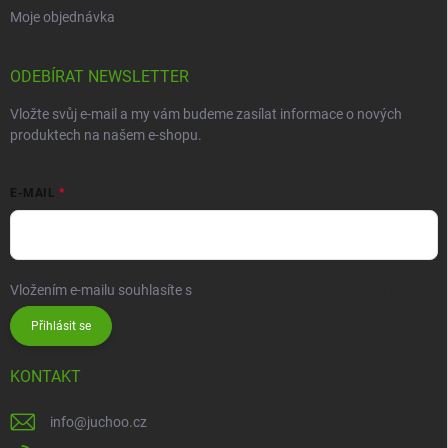
Moje objednávka
ODEBÍRAT NEWSLETTER
Vložte svůj e-mail a my vám budeme zasílat informace o nových
produktech na našem e-shopu.
E-MAIL
Vložením e-mailu souhlasíte s
podmínkami ochrany osobních údajů
Přihlásit se
KONTAKT
info
@
juchoo.cz