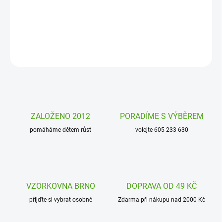
malé děti i dospěláky. S přívěsky se klíče lépe hledají, hůře ztrácejí a
každý si své klíče dobře pozná.
DETAILNÍ INFORMACE
ZEPTAT SE
HLÍDAT
ZALOŽENO 2012
PORADÍME S VÝBĚREM
pomáháme dětem růst
volejte 605 233 630
VZORKOVNA BRNO
DOPRAVA OD 49 KČ
přijďte si vybrat osobně
Zdarma při nákupu nad 2000 Kč