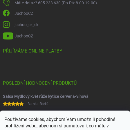
Máte dotaz? 605 233 630 (Po-Pá: 8.00-19.00)
JuchooCZ
juchoo_cz_sk
JuchooCZ
PŘIJÍMÁME ONLINE PLATBY
POSLEDNÍ HODNOCENÍ PRODUKTŮ
Salsa Mýdlový květ růže kytice červená-vínová
Blanka Bártů
Paní na telefonu velice ochotná
Používáme cookies, abychom Vám umožnili pohodlné
prohlížení webu, abychom si pamatovali, co máte v