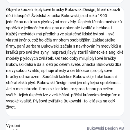
Objevte kouzelné plyšové hračky Bukowski Design, které okouzlí
děti i dospělé! Švédská značka Bukowski je od roku 1990
jedničkou na trhu s plyšovými medvědy. Úspěch těchto medvídků
spočívá v jedinečném designu a dokonalé kvalitě a hebkosti.
Každý medvídek má předlohu ve skutečné lidské bytosti - své
vlastní jméno, což ho dělá mnohem osobitějším. Zakladatelka
firmy, paní Barbara Bukowski, začala s navrhováním medvídků a
králíků pro své dva syny. Inspirací jí byly starší německé a anglické
modely plyšových zvířátek. Od této doby milují plyšové hračky
Bukowski další a další děti po celém světě. Značka Bukowski dbá
na vysokou kvalitu, splňuje atesty a certifikace i pro plyšové
hračky od narození. Součástí kolekce Bukowski je také luxusní
sběratelská plyš.
Bukowski Design není jen obyčejná společnost.
Je to mezinárodní firma s klientelou rozprostřenou po celém
světě. Jejich úspěch lze z velké části přičíst krásným designům a
vysoké kvalitě.
Plyšová zvířátka Bukowski - to je láska na celý
život.
Výrobní
Bukowski Design AB