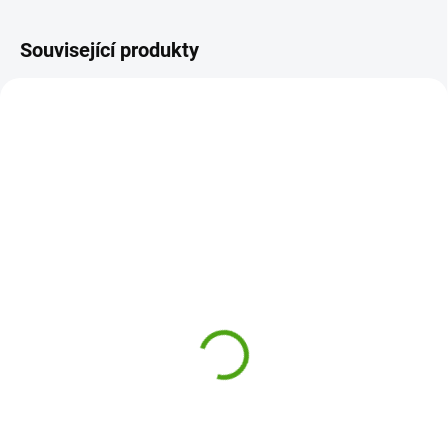
Související produkty
21099
21129
ODESLÁNÍ DO 7 DNÍ
ODESLÁNÍ DO 7 DNÍ
Bukowski Přívěsek na
Bukowski Přívěsek na
klíče - dýně
klíče - jablíčko zelené,
červené
288 Kč
295 Kč
Do košíku
Do košíku
Klíčenka plyšová dýně od firmy
Bukowski pro malé děti i
Klíčenka jablíčko zelené nebo
dospěláky. S přívěsky se klíče lépe